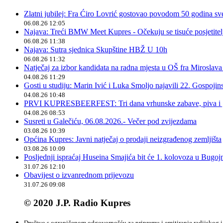
Zlatni jubilej: Fra Ćiro Lovrić gostovao povodom 50 godina sv
06.08.26 12:05
Najava: Treći BMW Meet Kupres - Očekuju se tisuće posjetitelja
06.08.26 11:38
Najava: Sutra sjednica Skupštine HBŽ U 10h
06.08.26 11:32
Natječaj za izbor kandidata na radna mjesta u OŠ fra Miroslav
04.08.26 11:29
Gosti u studiju: Marin Ivić i Luka Smoljo najavili 22. Gospoji
04.08.26 10:48
PRVI KUPRESBEERFEST: Tri dana vrhunske zabave, piva i „
04.08.26 08:53
Susreti u Galečiću, 06.08.2026.- Večer pod zvijezdama
03.08.26 10:39
Općina Kupres: Javni natječaj o prodaji neizgrađenog zemljišta
03.08.26 10:09
Posljednji ispraćaj Huseina Smajića bit će 1. kolovoza u Bugoj
31.07.26 12:10
Obavijest o izvanrednom prijevozu
31.07.26 09:08
© 2020 J.P. Radio Kupres
Društvo s ograničenom odgovornošću za pripremu i emitiranje radijskog i 