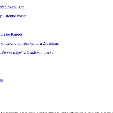
ećeničke službe
 i stotine vozila
a Džaje Kupres.
nski malonogometni turnir u Zloselima
Pivske milje“ u Gradskom parku
nu
TV programa, organiziranje javnih priredbi, javno informiranje, telekomunikacijsk