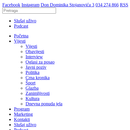
Facebook
Instagram
Don Dominika Stojanovića 3
034 274 866
RSS
Slušaj uživo
Podcast
Početna
Vijesti
Vijesti
Obavijesti
Interview
Oglasi za posao
Javni poziv
Politika
Crna kronika
Šport
Glazba
Zanimljivosti
Kultura
Dnevna ponuda jela
Program
Marketing
Kontakti
Slušaj uživo
Podcast