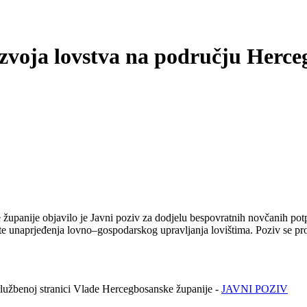
azvoja lovstva na području Herce
 županije objavilo
je Javni poziv za dodjelu bespovratnih novčanih po
 te
unaprjeđenja lovno–gospodarskog upravljanja lovištima. Poziv se p
službenoj stranici Vlade
Hercegbosanske županije -
JAVNI POZIV