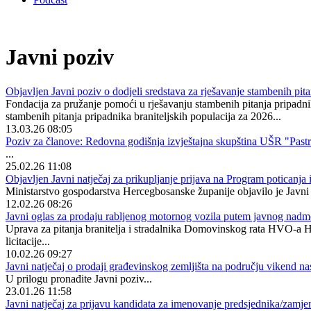
Javni poziv
Objavljen Javni poziv o dodjeli sredstava za rješavanje stambenih pita
Fondacija za pružanje pomoći u rješavanju stambenih pitanja pripadnika
stambenih pitanja pripadnika braniteljskih populacija za 2026...
13.03.26 08:05
Poziv za članove: Redovna godišnja izvještajna skupština UŠR "Past
...
25.02.26 11:08
Objavljen Javni natječaj za prikupljanje prijava na Program poticanja
Ministarstvo gospodarstva Hercegbosanske županije objavilo je Javni n
12.02.26 08:26
Javni oglas za prodaju rabljenog motornog vozila putem javnog nadmet
Uprava za pitanja branitelja i stradalnika Domovinskog rata HVO-a H
licitacije...
10.02.26 09:27
Javni natječaj o prodaji građevinskog zemljišta na području vikend n
U prilogu pronađite Javni poziv...
23.01.26 11:58
Javni natječaj za prijavu kandidata za imenovanje predsjednika/zamj