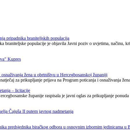
nja pripadnika braniteljskih populacija
 braniteljske populacije je objavila Javni poziv o uvjetima, načinu, kr
rva" Kupres
 i osnaživanja žena u obrtništvu u Hercegbosanskoj županiji
atječaj za prikupljanje prijava na Program poticanja i osnaživanja žena
anja – licitacije
ercegbosanske županije raspisala je javni oglas za prikupljanje ponud
aselja Čajuša II putem javnog nadmetanja
enika predsjednika biračkog odbora u osnovnim izbornim jedinicama u 