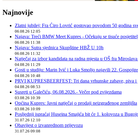
Najnovije
Zlatni jubilej: Fra Ćiro Lovrić gostovao povodom 50 godina sv
06.08.26 12:05
Najava: Treći BMW Meet Kupres - Očekuju se tisuće posjetitelja
06.08.26 11:38
Najava: Sutra sjednica Skupštine HBŽ U 10h
06.08.26 11:32
Natječaj za izbor kandidata na radna mjesta u OŠ fra Miroslav
04.08.26 11:29
Gosti u studiju: Marin Ivić i Luka Smoljo najavili 22. Gospoji
04.08.26 10:48
PRVI KUPRESBEERFEST: Tri dana vrhunske zabave, piva i „
04.08.26 08:53
Susreti u Galečiću, 06.08.2026.- Večer pod zvijezdama
03.08.26 10:39
Općina Kupres: Javni natječaj o prodaji neizgrađenog zemljišta
03.08.26 10:09
Posljednji ispraćaj Huseina Smajića bit će 1. kolovoza u Bugoj
31.07.26 12:10
Obavijest o izvanrednom prijevozu
31.07.26 09:08