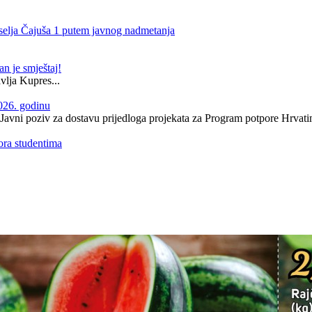
aselja Čajuša 1 putem javnog nadmetanja
n je smještaj!
vlja Kupres...
026. godinu
 Javni poziv za dostavu prijedloga projekata za Program potpore Hrvati
ora studentima