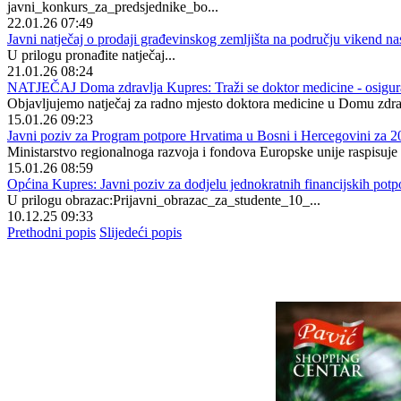
javni_konkurs_za_predsjednike_bo...
22.01.26 07:49
Javni natječaj o prodaji građevinskog zemljišta na području vikend n
U prilogu pronađite natječaj...
21.01.26 08:24
NATJEČAJ Doma zdravlja Kupres: Traži se doktor medicine - osigura
Objavljujemo natječaj za radno mjesto doktora medicine u Domu zdra
15.01.26 09:23
Javni poziv za Program potpore Hrvatima u Bosni i Hercegovini za 2
Ministarstvo regionalnoga razvoja i fondova Europske unije raspisuje
15.01.26 08:59
Općina Kupres: Javni poziv za dodjelu jednokratnih financijskih potp
U prilogu obrazac:Prijavni_obrazac_za_studente_10_...
10.12.25 09:33
Prethodni popis
Slijedeći popis