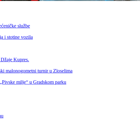
ećeničke službe
 i stotine vozila
a Džaje Kupres.
nski malonogometni turnir u Zloselima
Pivske milje“ u Gradskom parku
nu