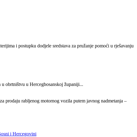
iterijima i postupku dodjele sredstava za pružanje pomoći u rješavanju
 u obrtništvu u Hercegbosanskoj županiji...
a za prodaju rabljenog motornog vozila putem javnog nadmetanja –
Bosni i Hercegovini