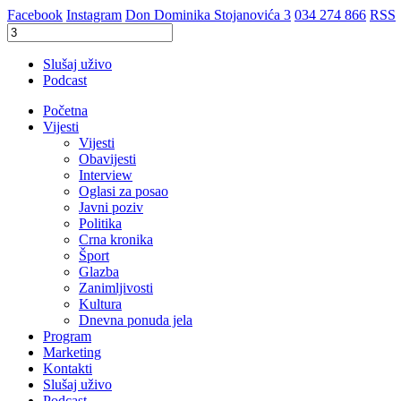
Facebook
Instagram
Don Dominika Stojanovića 3
034 274 866
RSS
Slušaj uživo
Podcast
Početna
Vijesti
Vijesti
Obavijesti
Interview
Oglasi za posao
Javni poziv
Politika
Crna kronika
Šport
Glazba
Zanimljivosti
Kultura
Dnevna ponuda jela
Program
Marketing
Kontakti
Slušaj uživo
Podcast