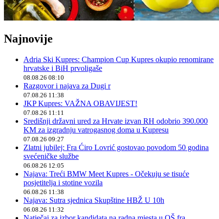
Najnovije
Adria Ski Kupres: Champion Cup Kupres okupio renomirane
hrvatske i BiH prvoligaše
08.08.26 08:10
Razgovor i najava za Dugi r
07.08.26 11:38
JKP Kupres: VAŽNA OBAVIJEST!
07.08.26 11:11
Središnji državni ured za Hrvate izvan RH odobrio 390.000
KM za izgradnju vatrogasnog doma u Kupresu
07.08.26 09:27
Zlatni jubilej: Fra Ćiro Lovrić gostovao povodom 50 godina
svećeničke službe
06.08.26 12:05
Najava: Treći BMW Meet Kupres - Očekuju se tisuće
posjetitelja i stotine vozila
06.08.26 11:38
Najava: Sutra sjednica Skupštine HBŽ U 10h
06.08.26 11:32
Natječaj za izbor kandidata na radna mjesta u OŠ fra