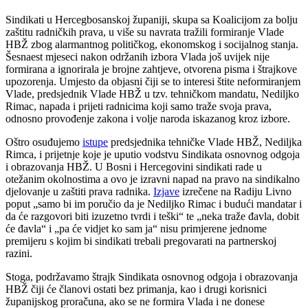
Sindikati u Hercegbosanskoj županiji, skupa sa Koalicijom za bolju
zaštitu radničkih prava, u više su navrata tražili formiranje Vlade
HBŽ zbog alarmantnog političkog, ekonomskog i socijalnog stanja.
Šesnaest mjeseci nakon održanih izbora Vlada još uvijek nije
formirana a ignorirala je brojne zahtjeve, otvorena pisma i štrajkove
upozorenja. Umjesto da objasni čiji se to interesi štite neformiranjem
Vlade, predsjednik Vlade HBŽ u tzv. tehničkom mandatu, Nediljko
Rimac, napada i prijeti radnicima koji samo traže svoja prava,
odnosno provođenje zakona i volje naroda iskazanog kroz izbore.
Oštro osuđujemo
istupe
predsjednika tehničke Vlade HBŽ, Nediljka
Rimca, i prijetnje koje je uputio vodstvu Sindikata osnovnog odgoja
i obrazovanja HBŽ. U Bosni i Hercegovini sindikati rade u
otežanim okolnostima a ovo je izravni napad na pravo na sindikalno
djelovanje u zaštiti prava radnika.
Izjave
izrečene na Radiju Livno
poput „samo bi im poručio da je Nediljko Rimac i budući mandatar i
da će razgovori biti izuzetno tvrdi i teški“ te „neka traže đavla, dobit
će đavla“ i „pa će vidjet ko sam ja“ nisu primjerene jednome
premijeru s kojim bi sindikati trebali pregovarati na partnerskoj
razini.
Stoga, podržavamo štrajk Sindikata osnovnog odgoja i obrazovanja
HBŽ čiji će članovi ostati bez primanja, kao i drugi korisnici
županijskog proračuna, ako se ne formira Vlada i ne donese