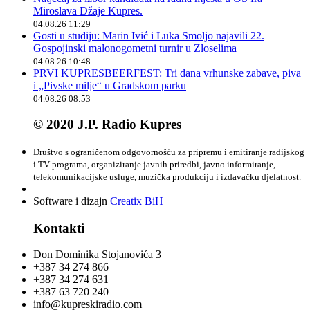
Miroslava Džaje Kupres.
04.08.26 11:29
Gosti u studiju: Marin Ivić i Luka Smoljo najavili 22.
Gospojinski malonogometni turnir u Zloselima
04.08.26 10:48
PRVI KUPRESBEERFEST: Tri dana vrhunske zabave, piva
i „Pivske milje“ u Gradskom parku
04.08.26 08:53
© 2020 J.P. Radio Kupres
Društvo s ograničenom odgovornošću za pripremu i emitiranje radijskog
i TV programa, organiziranje javnih priredbi, javno informiranje,
telekomunikacijske usluge, muzička produkciju i izdavačku djelatnost.
Software i dizajn
Creatix BiH
Kontakti
Don Dominika Stojanovića 3
+387 34 274 866
+387 34 274 631
+387 63 720 240
info@kupreskiradio.com