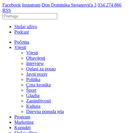
Facebook
Instagram
Don Dominika Stojanovića 3
034 274 866
RSS
Slušaj uživo
Podcast
Početna
Vijesti
Vijesti
Obavijesti
Interview
Oglasi za posao
Javni poziv
Politika
Crna kronika
Šport
Glazba
Zanimljivosti
Kultura
Dnevna ponuda jela
Program
Marketing
Kontakti
Slušaj uživo