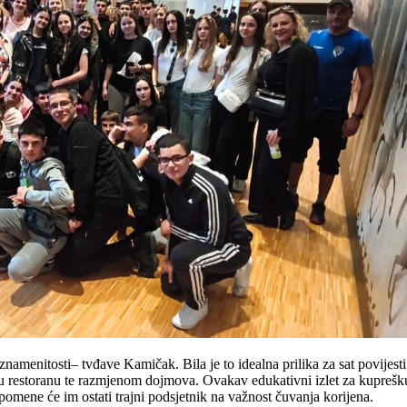
znamenitosti– tvđave Kamičak. Bila je to idealna prilika za sat povijest
restoranu te razmjenom dojmova. Ovakav edukativni izlet za kuprešku dj
spomene će im ostati trajni podsjetnik na važnost čuvanja korijena.