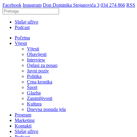
Facebook
Instagram
Don Dominika Stojanovića 3
034 274 866
RSS
Slušaj uživo
Podcast
Početna
Vijesti
Vijesti
Obavijesti
Interview
Oglasi za posao
Javni poziv
Politika
Crna kronika
Šport
Glazba
Zanimljivosti
Kultura
Dnevna ponuda jela
Program
Marketing
Kontakti
Slušaj uživo
Podcast