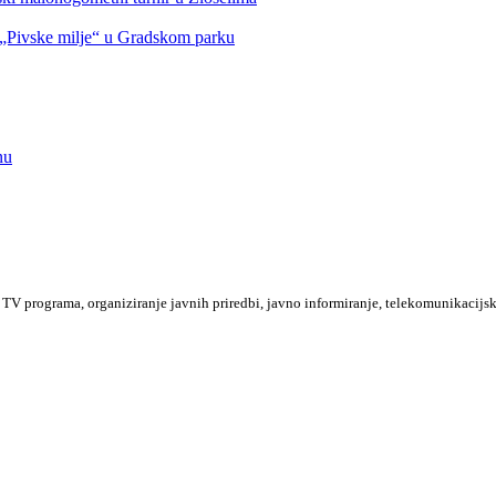
Pivske milje“ u Gradskom parku
nu
TV programa, organiziranje javnih priredbi, javno informiranje, telekomunikacijsk