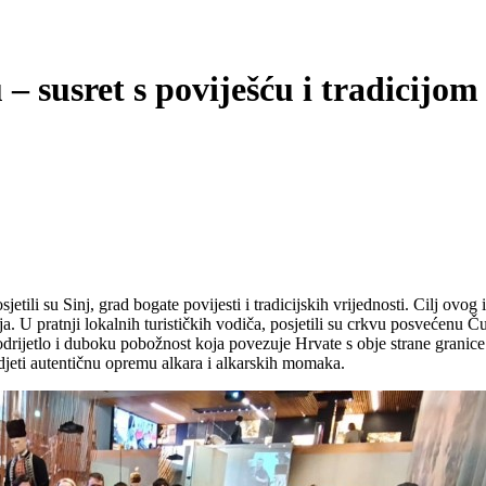
 – susret s poviješću i tradicijom
tili su Sinj, grad bogate povijesti i tradicijskih vrijednosti. Cilj ovo
. U pratnji lokalnih turističkih vodiča, posjetili su crkvu posvećenu Č
odrijetlo i duboku pobožnost koja povezuje Hrvate s obje strane granice
idjeti autentičnu opremu alkara i alkarskih momaka.