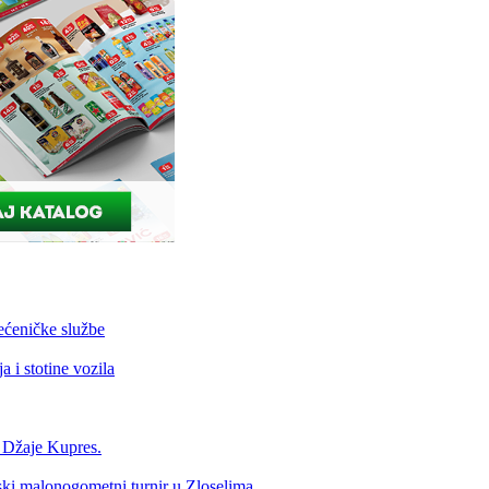
ećeničke službe
 i stotine vozila
a Džaje Kupres.
nski malonogometni turnir u Zloselima