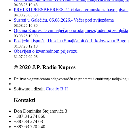
04.08.26 10:48
PRVI KUPRESBEERFEST: Tri dana vrhunske zabave, piva i „
04.08.26 08:53
Susreti u Galečiću, 06.08.2026.- Večer pod zvijezdama
03.08.26 10:39
Općina Kupres: Javni natječaj o prodaji neizgrađenog zemljišta
03.08.26 10:09
Posljednji ispraćaj Huseina Smajića bit će 1. kolovoza u Bugoj
31.07.26 12:10
Obavijest o izvanrednom prijevozu
31.07.26 09:08
© 2020 J.P. Radio Kupres
Društvo s ograničenom odgovornošću za pripremu i emitiranje radijskog i 
Software i dizajn
Creatix BiH
Kontakti
Don Dominika Stojanovića 3
+387 34 274 866
+387 34 274 631
+387 63 720 240