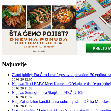
Najnovije
Zlatni jubilej: Fra Ćiro Lovrić gostovao povodom 50 godina sv
06.08.26 12:05
Najava: Treći BMW Meet Kupres - Očekuju se tisuće posjetitelja
06.08.26 11:38
Najava: Sutra sjednica Skupštine HBŽ U 10h
06.08.26 11:32
Natječaj za izbor kandidata na radna mjesta u OŠ fra Miroslav
04.08.26 11:29
Gosti u studiju: Marin Ivić i Luka Smoljo najavili 22. Gospoji