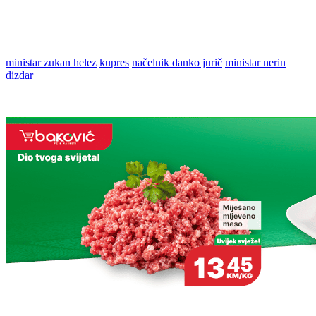
ministar zukan helez
kupres
načelnik danko jurič
ministar nerin
dizdar