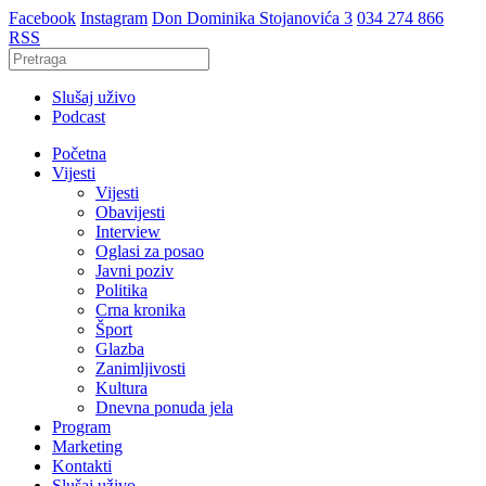
Facebook
Instagram
Don Dominika Stojanovića 3
034 274 866
RSS
Slušaj uživo
Podcast
Početna
Vijesti
Vijesti
Obavijesti
Interview
Oglasi za posao
Javni poziv
Politika
Crna kronika
Šport
Glazba
Zanimljivosti
Kultura
Dnevna ponuda jela
Program
Marketing
Kontakti
Slušaj uživo