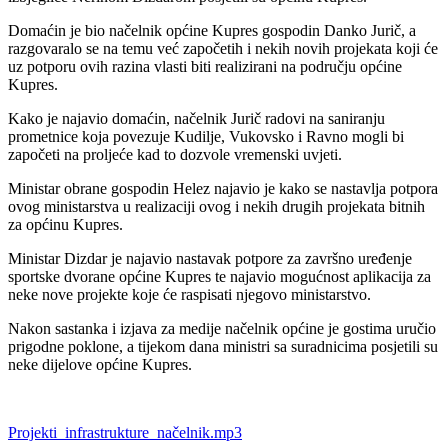
Domaćin je bio načelnik općine Kupres gospodin Danko Jurič, a
razgovaralo se na temu već započetih i nekih novih projekata koji će
uz potporu ovih razina vlasti biti realizirani na području općine
Kupres.
Kako je najavio domaćin, načelnik Jurič radovi na saniranju
prometnice koja povezuje Kudilje, Vukovsko i Ravno mogli bi
započeti na proljeće kad to dozvole vremenski uvjeti.
Ministar obrane gospodin Helez najavio je kako se nastavlja potpora
ovog ministarstva u realizaciji ovog i nekih drugih projekata bitnih
za općinu Kupres.
Ministar Dizdar je najavio nastavak potpore za završno uređenje
sportske dvorane općine Kupres te najavio mogućnost aplikacija za
neke nove projekte koje će raspisati njegovo ministarstvo.
Nakon sastanka i izjava za medije načelnik općine je gostima uručio
prigodne poklone, a tijekom dana ministri sa suradnicima posjetili su
neke dijelove općine Kupres.
Projekti_infrastrukture_načelnik.mp3