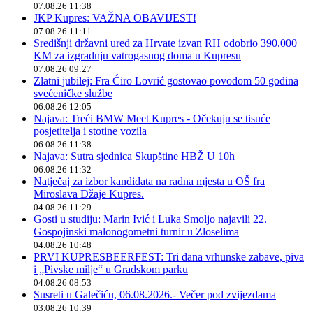
07.08.26 11:38
JKP Kupres: VAŽNA OBAVIJEST!
07.08.26 11:11
Središnji državni ured za Hrvate izvan RH odobrio 390.000
KM za izgradnju vatrogasnog doma u Kupresu
07.08.26 09:27
Zlatni jubilej: Fra Ćiro Lovrić gostovao povodom 50 godina
svećeničke službe
06.08.26 12:05
Najava: Treći BMW Meet Kupres - Očekuju se tisuće
posjetitelja i stotine vozila
06.08.26 11:38
Najava: Sutra sjednica Skupštine HBŽ U 10h
06.08.26 11:32
Natječaj za izbor kandidata na radna mjesta u OŠ fra
Miroslava Džaje Kupres.
04.08.26 11:29
Gosti u studiju: Marin Ivić i Luka Smoljo najavili 22.
Gospojinski malonogometni turnir u Zloselima
04.08.26 10:48
PRVI KUPRESBEERFEST: Tri dana vrhunske zabave, piva
i „Pivske milje“ u Gradskom parku
04.08.26 08:53
Susreti u Galečiću, 06.08.2026.- Večer pod zvijezdama
03.08.26 10:39