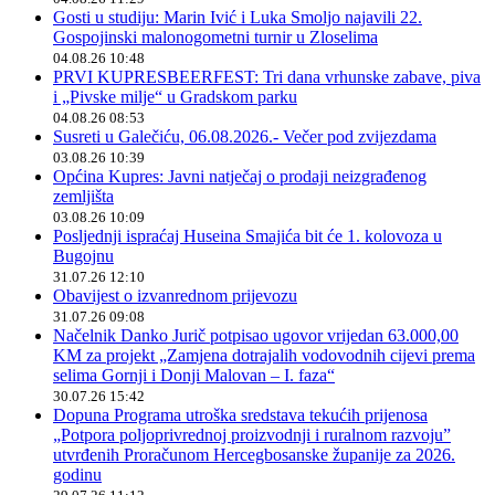
Gosti u studiju: Marin Ivić i Luka Smoljo najavili 22.
Gospojinski malonogometni turnir u Zloselima
04.08.26 10:48
PRVI KUPRESBEERFEST: Tri dana vrhunske zabave, piva
i „Pivske milje“ u Gradskom parku
04.08.26 08:53
Susreti u Galečiću, 06.08.2026.- Večer pod zvijezdama
03.08.26 10:39
Općina Kupres: Javni natječaj o prodaji neizgrađenog
zemljišta
03.08.26 10:09
Posljednji ispraćaj Huseina Smajića bit će 1. kolovoza u
Bugojnu
31.07.26 12:10
Obavijest o izvanrednom prijevozu
31.07.26 09:08
Načelnik Danko Jurič potpisao ugovor vrijedan 63.000,00
KM za projekt „Zamjena dotrajalih vodovodnih cijevi prema
selima Gornji i Donji Malovan – I. faza“
30.07.26 15:42
Dopuna Programa utroška sredstava tekućih prijenosa
„Potpora poljoprivrednoj proizvodnji i ruralnom razvoju”
utvrđenih Proračunom Hercegbosanske županije za 2026.
godinu