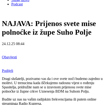
Podcast
NAJAVA: Prijenos svete mise
polnoćke iz župe Suho Polje
24.12.25 08:44
Obavijesti
Podijeli
Dragi slušatelji, pozivamo vas da i ove svete noći budemo zajedno u
molitvi. U trenucima kada iščekujemo radosnu vijest o rođenju
Spasitelja, p
ridružite nam se u izravnom prijenosu svete mise
polnoćke iz župne crkve Uznesenja BDM na Suhom Polju.
Budite uz nas na vašim radijskim frekvencijama ili putem online
streaminga Radio Kupresa.