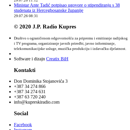
29.07.26 11:12
Ministar Ante Tadić potpisao ugovore o stipendiranju s 38
studenata iz Hercegbosanske županije
29.07.26 08:31
© 2020 J.P. Radio Kupres
Društvo s ograničenom odgovornošću za pripremu i emitiranje radijskog
i TV programa, organiziranje javnih priredbi, javno informiranje,
telekomunikacijske usluge, muzička produkciju i izdavačku djelatnost.
Software i dizajn
Creatix BiH
Kontakti
Don Dominika Stojanovića 3
+387 34 274 866
+387 34 274 631
+387 63 720 240
info@kupreskiradio.com
Social
Facebook
Instagram