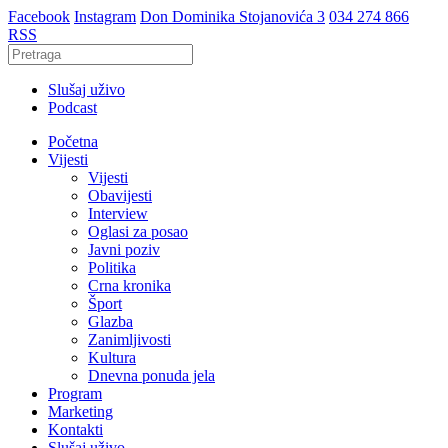
Facebook
Instagram
Don Dominika Stojanovića 3
034 274 866
RSS
Slušaj uživo
Podcast
Početna
Vijesti
Vijesti
Obavijesti
Interview
Oglasi za posao
Javni poziv
Politika
Crna kronika
Šport
Glazba
Zanimljivosti
Kultura
Dnevna ponuda jela
Program
Marketing
Kontakti
Slušaj uživo