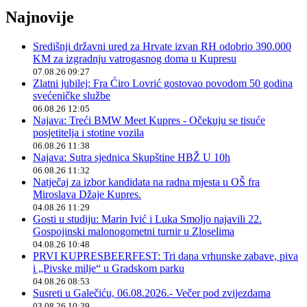
Najnovije
Središnji državni ured za Hrvate izvan RH odobrio 390.000
KM za izgradnju vatrogasnog doma u Kupresu
07.08.26 09:27
Zlatni jubilej: Fra Ćiro Lovrić gostovao povodom 50 godina
svećeničke službe
06.08.26 12:05
Najava: Treći BMW Meet Kupres - Očekuju se tisuće
posjetitelja i stotine vozila
06.08.26 11:38
Najava: Sutra sjednica Skupštine HBŽ U 10h
06.08.26 11:32
Natječaj za izbor kandidata na radna mjesta u OŠ fra
Miroslava Džaje Kupres.
04.08.26 11:29
Gosti u studiju: Marin Ivić i Luka Smoljo najavili 22.
Gospojinski malonogometni turnir u Zloselima
04.08.26 10:48
PRVI KUPRESBEERFEST: Tri dana vrhunske zabave, piva
i „Pivske milje“ u Gradskom parku
04.08.26 08:53
Susreti u Galečiću, 06.08.2026.- Večer pod zvijezdama
03.08.26 10:39