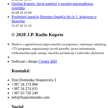
Općina Kupres: Javni natječaj o prodaji neizgrađenog
zemljišta
03.08.26 10:09
Posljednji ispraćaj Huseina Smajića bit će 1. kolovoza u
Bugojnu
31.07.26 12:10
© 2020 J.P. Radio Kupres
Društvo s ograničenom odgovornošću za pripremu i emitiranje radijskog
i TV programa, organiziranje javnih priredbi, javno informiranje,
telekomunikacijske usluge, muzička produkciju i izdavačku djelatnost.
Software i dizajn
Creatix BiH
Kontakti
Don Dominika Stojanovića 3
+387 34 274 866
+387 34 274 631
+387 63 720 240
info@kupreskiradio.com
Social