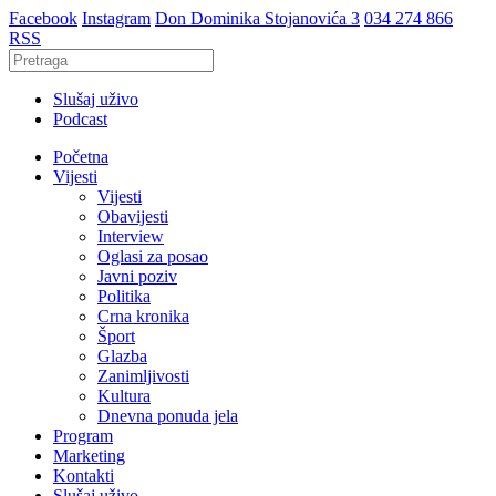
Facebook
Instagram
Don Dominika Stojanovića 3
034 274 866
RSS
Slušaj uživo
Podcast
Početna
Vijesti
Vijesti
Obavijesti
Interview
Oglasi za posao
Javni poziv
Politika
Crna kronika
Šport
Glazba
Zanimljivosti
Kultura
Dnevna ponuda jela
Program
Marketing
Kontakti
Slušaj uživo