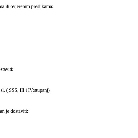
ma ili ovjerenim preslikama:
taviti:
l. ( SSS, III.i IV:stupanj)
n je dostaviti: