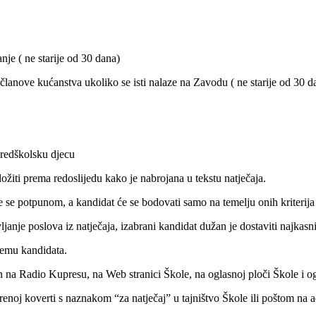
je ( ne starije od 30 dana)
članove kućanstva ukoliko se isti nalaze na Zavodu ( ne starije od 30 d
 predškolsku djecu
žiti prema redoslijedu kako je nabrojana u tekstu natječaja.
e se potpunom, a kandidat će se bodovati samo na temelju onih kriterija
ljanje poslova iz natječaja, izabrani kandidat dužan je dostaviti najkas
jemu kandidata.
jen na Radio Kupresu, na Web stranici Škole, na oglasnoj ploči Škole i o
renoj koverti s naznakom “za natječaj” u tajništvo Škole ili poštom na