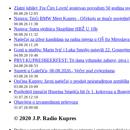
Zlatni jubilej: Fra Ćiro Lovrić gostovao povodom 50 godina sv
06.08.26 12:05
Najava: Treći BMW Meet Kupres - Očekuju se tisuće posjetitelja
06.08.26 11:38
Najava: Sutra sjednica Skupštine HBŽ U 10h
06.08.26 11:32
Natječaj za izbor kandidata na radna mjesta u OŠ fra Miroslav
04.08.26 11:29
Gosti u studiju: Marin Ivić i Luka Smoljo najavili 22. Gospoji
04.08.26 10:48
PRVI KUPRESBEERFEST: Tri dana vrhunske zabave, piva i „
04.08.26 08:53
Susreti u Galečiću, 06.08.2026.- Večer pod zvijezdama
03.08.26 10:39
Općina Kupres: Javni natječaj o prodaji neizgrađenog zemljišta
03.08.26 10:09
Posljednji ispraćaj Huseina Smajića bit će 1. kolovoza u Bugoj
31.07.26 12:10
Obavijest o izvanrednom prijevozu
31.07.26 09:08
© 2020 J.P. Radio Kupres
Društvo s ograničenom odgovornošću za pripremu i emitiranje radijskog i 