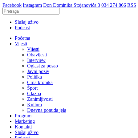
Facebook
Instagram
Don Dominika Stojanovića 3
034 274 866
RSS
Slušaj uživo
Podcast
Početna
Vijesti
Vijesti
Obavijesti
Interview
Oglasi za posao
Javni poziv
Politika
Crna kronika
Šport
Glazba
Zanimljivosti
Kultura
Dnevna ponuda jela
Program
Marketing
Kontakti
Slušaj uživo
Podcast