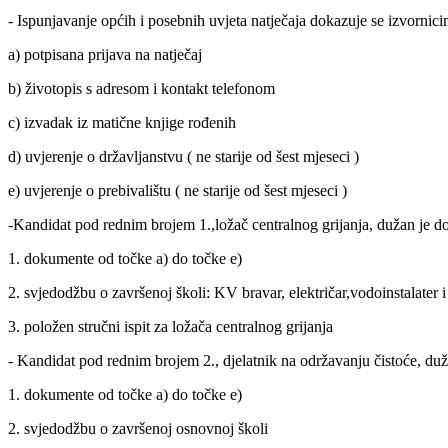
- Ispunjavanje općih i posebnih uvjeta natječaja dokazuje se izvornici
a) potpisana prijava na natječaj
b) životopis s adresom i kontakt telefonom
c) izvadak iz matične knjige rođenih
d) uvjerenje o državljanstvu ( ne starije od šest mjeseci )
e) uvjerenje o prebivalištu ( ne starije od šest mjeseci )
-Kandidat pod rednim brojem 1.,ložač centralnog grijanja, dužan je dos
1. dokumente od točke a) do točke e)
2. svjedodžbu o završenoj školi: KV bravar, električar,vodoinstalater i s
3. položen stručni ispit za ložača centralnog grijanja
- Kandidat pod rednim brojem 2., djelatnik na održavanju čistoće, duža
1. dokumente od točke a) do točke e)
2. svjedodžbu o završenoj osnovnoj školi