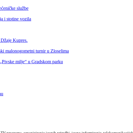
ećeničke službe
 i stotine vozila
a Džaje Kupres.
nski malonogometni turnir u Zloselima
Pivske milje“ u Gradskom parku
nu
TV programa, organiziranje javnih priredbi, javno informiranje, telekomunikacijsk