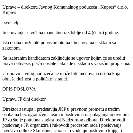
Uprave – direktora Javnog Komunalnog poduzeća „Kupres“ d.o.o.
Kupres – 1
izvršitelj
Imenovanje se vrši na mandatno razdoblje od 4 (četiri) godine.
Ista osoba može biti ponovno birana i imenovana u skladu sa
zakonom.
Sa izabranim kandidatom zaključuje se ugovor kojim će se urediti
prava i obveze, plaća i ostale naknade u skladu s važećim propisima.
U upravu javnog poduzeća ne može biti imenovana osoba koja
obnaša dužnost u političkoj stranci.
OPIS POSLOVA
Upravu JP čini direktor.
Direktor zastupa i predstavlja JKP u pravnom prometu s trećim
osobama bez ograničenja osim u poslovima raspolaganja imovinom
JP za što je potrebna suglasnost Nadzornog odbora. Direktor vodi
poslovanje JP, organizira i rukovodi procesom rada i poslovanja,
izvršava odluke Skupštine, stara se o vođenju poslovnih knjiga i