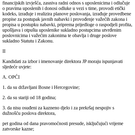
financijskih izvješća, zasniva radni odnos s uposlenicima i odlučuje
o pravima uposlenih i donosi odluke u vezi s time, provodi etički
kodeks, izrađuje i realizira planove poslovanja, izrađuje provedbene
propise za postupak javnih nabavki i provođenje važećih zakona i
propisa u postupku nabavki, priprema prijedloge o raspodjeli profita,
upošljava i otpušta uposlenike sukladno postupcima utvrđenim
poslovnicima i važećim zakonima te obavlja i druge poslove
sukladno Statutu i Zakonu.
II
Kandidati za izbor i imenovanje direktora JP moraju ispunjavati
sljedeće uvjete:
A. OPĆI
1. da su državljani Bosne i Hercegovine;
2. da su stariji od 18 godina;
3. da nisu osuđeni za kazneno djelo i za prekršaj nespojiv s
dužnošću poslova direktora,
pet godina od dana pravomoćnosti presude, isključujući vrijeme
zatvorske kazne;