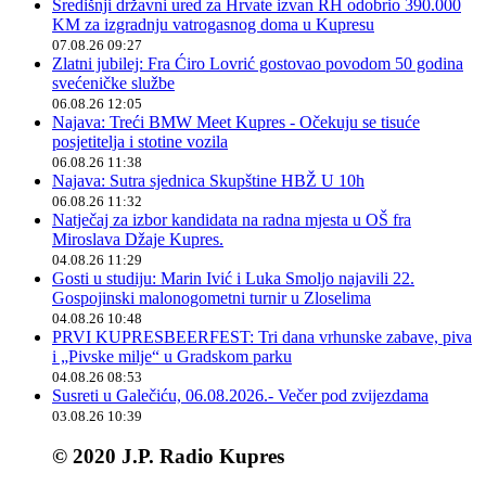
Središnji državni ured za Hrvate izvan RH odobrio 390.000
KM za izgradnju vatrogasnog doma u Kupresu
07.08.26 09:27
Zlatni jubilej: Fra Ćiro Lovrić gostovao povodom 50 godina
svećeničke službe
06.08.26 12:05
Najava: Treći BMW Meet Kupres - Očekuju se tisuće
posjetitelja i stotine vozila
06.08.26 11:38
Najava: Sutra sjednica Skupštine HBŽ U 10h
06.08.26 11:32
Natječaj za izbor kandidata na radna mjesta u OŠ fra
Miroslava Džaje Kupres.
04.08.26 11:29
Gosti u studiju: Marin Ivić i Luka Smoljo najavili 22.
Gospojinski malonogometni turnir u Zloselima
04.08.26 10:48
PRVI KUPRESBEERFEST: Tri dana vrhunske zabave, piva
i „Pivske milje“ u Gradskom parku
04.08.26 08:53
Susreti u Galečiću, 06.08.2026.- Večer pod zvijezdama
03.08.26 10:39
© 2020 J.P. Radio Kupres