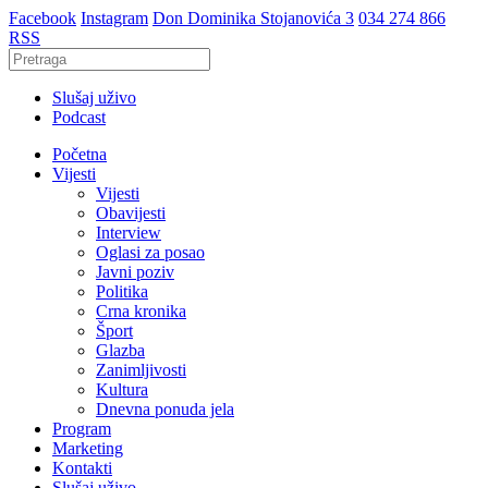
Facebook
Instagram
Don Dominika Stojanovića 3
034 274 866
RSS
Slušaj uživo
Podcast
Početna
Vijesti
Vijesti
Obavijesti
Interview
Oglasi za posao
Javni poziv
Politika
Crna kronika
Šport
Glazba
Zanimljivosti
Kultura
Dnevna ponuda jela
Program
Marketing
Kontakti
Slušaj uživo