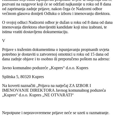
pozvani na razgovor koji će se održati najkasnije u roku od 8 dana
od zaprimanja zadnje prijave, nakon čega će Nadzorni odbor
većinom glasova donijeti Odluku o izboru i imenovanju direktora.
O svojoj odluci Nadzorni odbor je dužan u roku od 8 dana od dana
imenovanja direktora obavijestiti kandidate koji nisu izabrani, te
istima vratiti dostavljenu dokumentaciju.
V
Prijave s traženim dokumentima o ispunjavanju propisanih uvjeta
potrebno je dostaviti u zatvorenoj omotnici u roku od 15 dana od
dana zadnje objave i to osobno ili preporučeno poštom na adresu:
Javno komunalno poduzeće „Kupres“ d.o.o. Kupres
Splitska 5, 80320 Kupres
Na koverti naznačiti „Prijava na natječaj ZA IZBOR I
IMENOVANJE DIREKTORA Javnog komunalnog poduzeća
„Kupres“ d.o.o. Kupres „NE OTVARATI“
Nepotpune i nepravovremene prijave neće se uzeti u razmatranje.