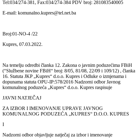
Tel:034/274-381, Fax:034/274-384 PDV broj: 281083540005
E-mail: komunalno.kupres@tel.net.ba
Broj:01-NO-4 /22
Kupres, 07.03.2022.
Na temelju odredbi članka 12. Zakona o javnim poduzećima FBiH
(“Službene novine FBiH“ broj: 8/05, 81/08, 22/09 i 109/12) , članka
16. Statuta JKP „Kupres“ d.o.o. Kupres i Odluke o izmjenama i
dopunama statuta OPU-IP:578/2016 Nadzorni odbor Javnog
komunalnog poduzeća „Kupres“ d.o.o. Kupres raspisuje
JAVNI NATJEČAJ
ZA IZBOR I IMENOVANJE UPRAVE JAVNOG
KOMUNALNOG PODUZEĆA „KUPRES“ D.O.O. KUPRES
I
Nadzorni odbor objavljuje natječaj za izbor i imenovanje