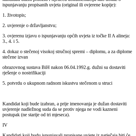
ispunjavanju propisanih uvjeta (original ili ovjerene kopije):
1. životopis;
2. uvjerenje o državljanstvu;
3. ovjerenu izjavu o ispunjavanju općih uvjeta iz točke II A alineja:
3., 4. i 5.
4. dokaz o stečenoj visokoj stručnoj spremi – diplomu, a za diplome
stečene izvan
obrazovnog sustava BiH nakon 06.04.1992.g. dužni su dostaviti
rješenje o nostrifikaciji
5. potvrdu o ukupnom radnom iskustvu stečenom u struci
Kandidat koji bude izabran, a prije imenovanja je dužan dostaviti
uvjerenje nadležnog suda da se protiv njega ne vodi kazneni
postupak (ne starije od tri mjeseca).
IV
Kandidati koji budu ispunjavali propisane uvjete iz natječaja biti će