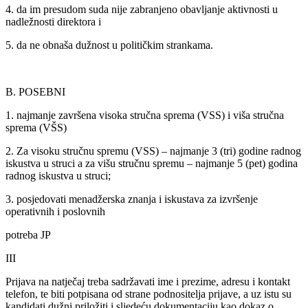
4. da im presudom suda nije zabranjeno obavljanje aktivnosti u
nadležnosti direktora i
5. da ne obnaša dužnost u političkim strankama.
B. POSEBNI
1. najmanje završena visoka stručna sprema (VSS) i viša stručna
sprema (VŠS)
2. Za visoku stručnu spremu (VSS) – najmanje 3 (tri) godine radnog
iskustva u struci a za višu stručnu spremu – najmanje 5 (pet) godina
radnog iskustva u struci;
3. posjedovati menadžerska znanja i iskustava za izvršenje
operativnih i poslovnih
potreba JP
III
Prijava na natječaj treba sadržavati ime i prezime, adresu i kontakt
telefon, te biti potpisana od strane podnositelja prijave, a uz istu su
kandidati dužni priložiti i sljedeću dokumentaciju kao dokaz o