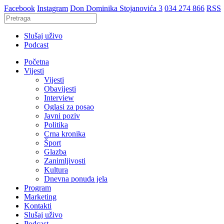
Facebook
Instagram
Don Dominika Stojanovića 3
034 274 866
RSS
Slušaj uživo
Podcast
Početna
Vijesti
Vijesti
Obavijesti
Interview
Oglasi za posao
Javni poziv
Politika
Crna kronika
Šport
Glazba
Zanimljivosti
Kultura
Dnevna ponuda jela
Program
Marketing
Kontakti
Slušaj uživo
Podcast