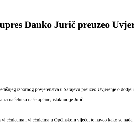
upres Danko Jurič preuzeo Uvjer
redišnjeg izbornog povjerenstva u Sarajevu preuzeo Uvjerenje o dodjel
a za načelnika naše općine, istaknuo je Jurič!
 vijećnicama i vijećnicima u Općinskom vijeću, te naveo kako se nada 