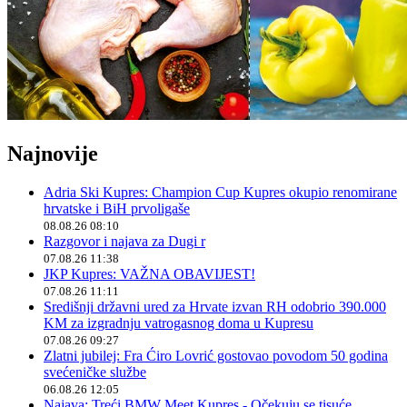
Najnovije
Adria Ski Kupres: Champion Cup Kupres okupio renomirane
hrvatske i BiH prvoligaše
08.08.26 08:10
Razgovor i najava za Dugi r
07.08.26 11:38
JKP Kupres: VAŽNA OBAVIJEST!
07.08.26 11:11
Središnji državni ured za Hrvate izvan RH odobrio 390.000
KM za izgradnju vatrogasnog doma u Kupresu
07.08.26 09:27
Zlatni jubilej: Fra Ćiro Lovrić gostovao povodom 50 godina
svećeničke službe
06.08.26 12:05
Najava: Treći BMW Meet Kupres - Očekuju se tisuće