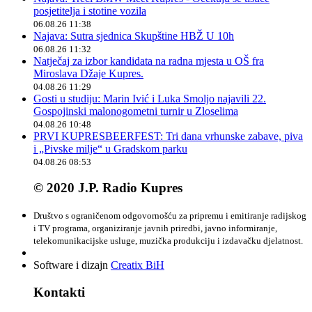
posjetitelja i stotine vozila
06.08.26 11:38
Najava: Sutra sjednica Skupštine HBŽ U 10h
06.08.26 11:32
Natječaj za izbor kandidata na radna mjesta u OŠ fra
Miroslava Džaje Kupres.
04.08.26 11:29
Gosti u studiju: Marin Ivić i Luka Smoljo najavili 22.
Gospojinski malonogometni turnir u Zloselima
04.08.26 10:48
PRVI KUPRESBEERFEST: Tri dana vrhunske zabave, piva
i „Pivske milje“ u Gradskom parku
04.08.26 08:53
© 2020 J.P. Radio Kupres
Društvo s ograničenom odgovornošću za pripremu i emitiranje radijskog
i TV programa, organiziranje javnih priredbi, javno informiranje,
telekomunikacijske usluge, muzička produkciju i izdavačku djelatnost.
Software i dizajn
Creatix BiH
Kontakti