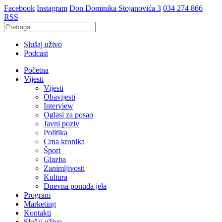
Facebook
Instagram
Don Dominika Stojanovića 3
034 274 866
RSS
Slušaj uživo
Podcast
Početna
Vijesti
Vijesti
Obavijesti
Interview
Oglasi za posao
Javni poziv
Politika
Crna kronika
Šport
Glazba
Zanimljivosti
Kultura
Dnevna ponuda jela
Program
Marketing
Kontakti
Slušaj uživo