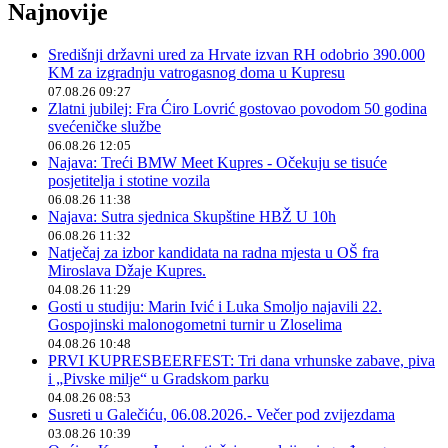
Najnovije
Središnji državni ured za Hrvate izvan RH odobrio 390.000
KM za izgradnju vatrogasnog doma u Kupresu
07.08.26 09:27
Zlatni jubilej: Fra Ćiro Lovrić gostovao povodom 50 godina
svećeničke službe
06.08.26 12:05
Najava: Treći BMW Meet Kupres - Očekuju se tisuće
posjetitelja i stotine vozila
06.08.26 11:38
Najava: Sutra sjednica Skupštine HBŽ U 10h
06.08.26 11:32
Natječaj za izbor kandidata na radna mjesta u OŠ fra
Miroslava Džaje Kupres.
04.08.26 11:29
Gosti u studiju: Marin Ivić i Luka Smoljo najavili 22.
Gospojinski malonogometni turnir u Zloselima
04.08.26 10:48
PRVI KUPRESBEERFEST: Tri dana vrhunske zabave, piva
i „Pivske milje“ u Gradskom parku
04.08.26 08:53
Susreti u Galečiću, 06.08.2026.- Večer pod zvijezdama
03.08.26 10:39