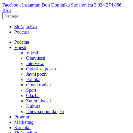
Facebook
Instagram
Don Dominika Stojanovića 3
034 274 866
RSS
Slušaj uživo
Podcast
Početna
Vijesti
Vijesti
Obavijesti
Interview
Oglasi za posao
Javni poziv
Politika
Crna kronika
Šport
Glazba
Zanimljivosti
Kultura
Dnevna ponuda jela
Program
Marketing
Kontakti
Slušaj uživo