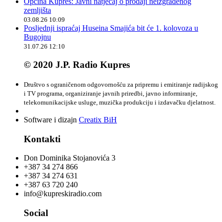
Općina Kupres: Javni natječaj o prodaji neizgrađenog
zemljišta
03.08.26 10:09
Posljednji ispraćaj Huseina Smajića bit će 1. kolovoza u
Bugojnu
31.07.26 12:10
© 2020 J.P. Radio Kupres
Društvo s ograničenom odgovornošću za pripremu i emitiranje radijskog
i TV programa, organiziranje javnih priredbi, javno informiranje,
telekomunikacijske usluge, muzička produkciju i izdavačku djelatnost.
Software i dizajn
Creatix BiH
Kontakti
Don Dominika Stojanovića 3
+387 34 274 866
+387 34 274 631
+387 63 720 240
info@kupreskiradio.com
Social