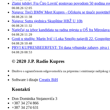
Zlatni jubilej: Fra Ćiro Lovrić gostovao povodom 50 godina sv
06.08.26 12:05
Najava: Treći BMW Meet Kupres - Očekuju se tisuće posjetitelja
06.08.26 11:38
Najava: Sutra sjednica Skupštine HBŽ U 10h
06.08.26 11:32
Natječaj za izbor kandidata na radna mjesta u OŠ fra Miroslav
04.08.26 11:29
Gosti u studiju: Marin Ivić i Luka Smoljo najavili 22. Gospoji
04.08.26 10:48
PRVI KUPRESBEERFEST: Tri dana vrhunske zabave, piva i „
04.08.26 08:53
© 2020 J.P. Radio Kupres
Društvo s ograničenom odgovornošću za pripremu i emitiranje radijskog i 
Software i dizajn
Creatix BiH
Kontakti
Don Dominika Stojanovića 3
+387 34 274 866
+387 34 274 631