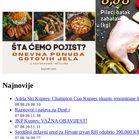
Najnovije
Adria Ski Kupres: Champion Cup Kupres okupio renomirane hr
08.08.26 08:10
Razgovor i najava za Dugi r
07.08.26 11:38
JKP Kupres: VAŽNA OBAVIJEST!
07.08.26 11:11
Središnji državni ured za Hrvate izvan RH odobrio 390.000 
07.08.26 09:27