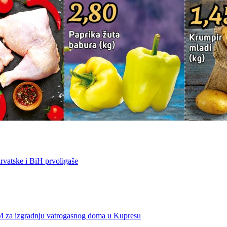
vatske i BiH prvoligaše
KM za izgradnju vatrogasnog doma u Kupresu