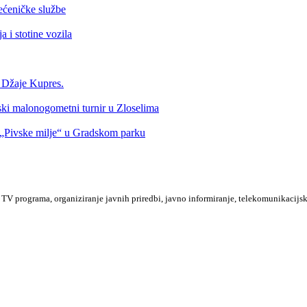
ećeničke službe
 i stotine vozila
a Džaje Kupres.
nski malonogometni turnir u Zloselima
Pivske milje“ u Gradskom parku
TV programa, organiziranje javnih priredbi, javno informiranje, telekomunikacijsk