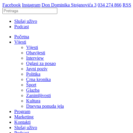
Facebook
Instagram
Don Dominika Stojanovića 3
034 274 866
RSS
Slušaj uživo
Podcast
Početna
Vijesti
Vijesti
Obavijesti
Interview
Oglasi za posao
Javni poziv
Politika
Crna kronika
Šport
Glazba
Zanimljivosti
Kultura
Dnevna ponuda jela
Program
Marketing
Kontakti
Slušaj uživo
Podcast