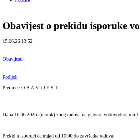
Obavijest o prekidu isporuke v
15.06.26 13:52
Obavijesti
Podijeli
Predmet: O B A V I J E S T
Dana 16.06.2026. (utorak) zbog radova na glavnoj vodovodnoj mreži d
Prekid u isporuci će trajati od 10:00 do završetka radova.