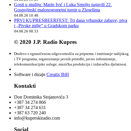
Gosti u studiju: Marin Ivić i Luka Smoljo najavili 22.
Gospojinski malonogometni turnir u Zloselima
04.08.26 10:48
PRVI KUPRESBEERFEST: Tri dana vrhunske zabave, piva
i „Pivske milje“ u Gradskom parku
04.08.26 08:53
© 2020 J.P. Radio Kupres
Društvo s ograničenom odgovornošću za pripremu i emitiranje radijskog
i TV programa, organiziranje javnih priredbi, javno informiranje,
telekomunikacijske usluge, muzička produkciju i izdavačku djelatnost.
Software i dizajn
Creatix BiH
Kontakti
Don Dominika Stojanovića 3
+387 34 274 866
+387 34 274 631
+387 63 720 240
info@kupreskiradio.com
Social