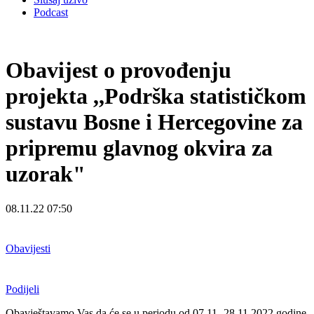
Podcast
Obavijest o provođenju
projekta ,,Podrška statističkom
sustavu Bosne i Hercegovine za
pripremu glavnog okvira za
uzorak"
08.11.22 07:50
Obavijesti
Podijeli
Obavještavamo Vas da će se u periodu od 07.11.-28.11.2022.godine