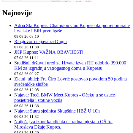
Najnovije
Adria Ski Kupres: Champion Cup Kupres okupio renomirane
hrvatske i BiH prvoligaše
08.08.26 08:10
Razgovor i najava za Dugi r
07.08.26 11:38
JKP Kupres: VAŽNA OBAVIJEST!
07.08.26 11:11
Središnji državni ured za Hrvate izvan RH odobrio 390.000
KM za izgradnju vatrogasnog doma u Kupresu
07.08.26 09:27
Zlatni jubilej: Fra Ćiro Lovrić gostovao povodom 50 godina
svećeničke službe
06.08.26 12:05
Najava: Treći BMW Meet Kupres - Očekuju se tisuće
posjetitelja i stotine vozila
06.08.26 11:38
Najava: Sutra sjednica Skupštine HBŽ U 10h
06.08.26 11:32
Natječaj za izbor kandidata na radna mjesta u OŠ fra
Miroslava Džaje Kupres.
04.08.26 11:29