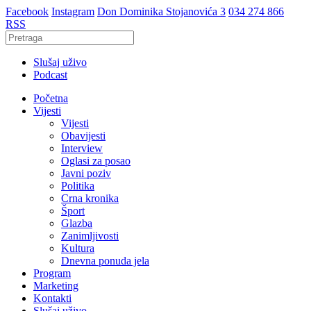
Facebook
Instagram
Don Dominika Stojanovića 3
034 274 866
RSS
Slušaj uživo
Podcast
Početna
Vijesti
Vijesti
Obavijesti
Interview
Oglasi za posao
Javni poziv
Politika
Crna kronika
Šport
Glazba
Zanimljivosti
Kultura
Dnevna ponuda jela
Program
Marketing
Kontakti
Slušaj uživo