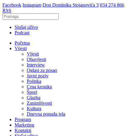
Facebook
Instagram
Don Dominika Stojanovića 3
034 274 866
RSS
Slušaj uživo
Podcast
Početna
Vijesti
Vijesti
Obavijesti
Interview
Oglasi za posao
Javni poziv
Politika
Crna kronika
Šport
Glazba
Zanimljivosti
Kultura
Dnevna ponuda jela
Program
Marketing
Kontakti
Slušaj uživo