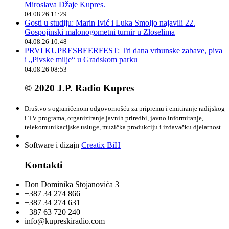
Miroslava Džaje Kupres.
04.08.26 11:29
Gosti u studiju: Marin Ivić i Luka Smoljo najavili 22.
Gospojinski malonogometni turnir u Zloselima
04.08.26 10:48
PRVI KUPRESBEERFEST: Tri dana vrhunske zabave, piva
i „Pivske milje“ u Gradskom parku
04.08.26 08:53
© 2020 J.P. Radio Kupres
Društvo s ograničenom odgovornošću za pripremu i emitiranje radijskog
i TV programa, organiziranje javnih priredbi, javno informiranje,
telekomunikacijske usluge, muzička produkciju i izdavačku djelatnost.
Software i dizajn
Creatix BiH
Kontakti
Don Dominika Stojanovića 3
+387 34 274 866
+387 34 274 631
+387 63 720 240
info@kupreskiradio.com