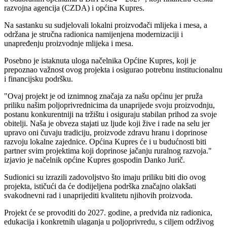
razvojna agencija (CZDA) i općina Kupres.
Na sastanku su sudjelovali lokalni proizvođači mlijeka i mesa, a
održana je stručna radionica namijenjena modernizaciji i
unapređenju proizvodnje mlijeka i mesa.
Posebno je istaknuta uloga načelnika Općine Kupres, koji je
prepoznao važnost ovog projekta i osigurao potrebnu institucionalnu
i financijsku podršku.
"Ovaj projekt je od iznimnog značaja za našu općinu jer pruža
priliku našim poljoprivrednicima da unaprijede svoju proizvodnju,
postanu konkurentniji na tržištu i osiguraju stabilan prihod za svoje
obitelji. Naša je obveza stajati uz ljude koji žive i rade na selu jer
upravo oni čuvaju tradiciju, proizvode zdravu hranu i doprinose
razvoju lokalne zajednice. Općina Kupres će i u budućnosti biti
partner svim projektima koji doprinose jačanju ruralnog razvoja."
izjavio je načelnik općine Kupres gospodin Danko Jurič.
Sudionici su izrazili zadovoljstvo što imaju priliku biti dio ovog
projekta, ističući da će dodijeljena podrška značajno olakšati
svakodnevni rad i unaprijediti kvalitetu njihovih proizvoda.
Projekt će se provoditi do 2027. godine, a predviđa niz radionica,
edukacija i konkretnih ulaganja u poljoprivredu, s ciljem održivog