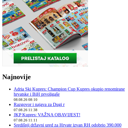
Najnovije
Adria Ski Kupres: Champion Cup Kupres okupio renomirane
hrvatske i BiH prvoligaše
08.08.26 08:10
Razgovor i najava za Dugi r
07.08.26 11:38
JKP Kupres: VAŽNA OBAVIJEST!
07.08.26 11:11
Središnji državni ured za Hrvate izvan RH odobrio 390.000