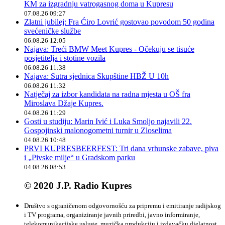
KM za izgradnju vatrogasnog doma u Kupresu
07.08.26 09:27
Zlatni jubilej: Fra Ćiro Lovrić gostovao povodom 50 godina
svećeničke službe
06.08.26 12:05
Najava: Treći BMW Meet Kupres - Očekuju se tisuće
posjetitelja i stotine vozila
06.08.26 11:38
Najava: Sutra sjednica Skupštine HBŽ U 10h
06.08.26 11:32
Natječaj za izbor kandidata na radna mjesta u OŠ fra
Miroslava Džaje Kupres.
04.08.26 11:29
Gosti u studiju: Marin Ivić i Luka Smoljo najavili 22.
Gospojinski malonogometni turnir u Zloselima
04.08.26 10:48
PRVI KUPRESBEERFEST: Tri dana vrhunske zabave, piva
i „Pivske milje“ u Gradskom parku
04.08.26 08:53
© 2020 J.P. Radio Kupres
Društvo s ograničenom odgovornošću za pripremu i emitiranje radijskog
i TV programa, organiziranje javnih priredbi, javno informiranje,
telekomunikacijske usluge, muzička produkciju i izdavačku djelatnost.