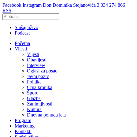
Facebook
Instagram
Don Dominika Stojanovića 3
034 274 866
RSS
Slušaj uživo
Podcast
Početna
Vijesti
Vijesti
Obavijesti
Interview
Oglasi za posao
Javni poziv
Politika
Crna kronika
Šport
Glazba
Zanimljivosti
Kultura
Dnevna ponuda jela
Program
Marketing
Kontakti
Slušaj uživo