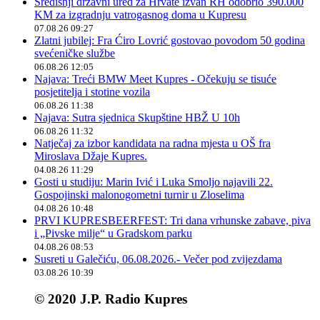
Središnji državni ured za Hrvate izvan RH odobrio 390.000
KM za izgradnju vatrogasnog doma u Kupresu
07.08.26 09:27
Zlatni jubilej: Fra Ćiro Lovrić gostovao povodom 50 godina
svećeničke službe
06.08.26 12:05
Najava: Treći BMW Meet Kupres - Očekuju se tisuće
posjetitelja i stotine vozila
06.08.26 11:38
Najava: Sutra sjednica Skupštine HBŽ U 10h
06.08.26 11:32
Natječaj za izbor kandidata na radna mjesta u OŠ fra
Miroslava Džaje Kupres.
04.08.26 11:29
Gosti u studiju: Marin Ivić i Luka Smoljo najavili 22.
Gospojinski malonogometni turnir u Zloselima
04.08.26 10:48
PRVI KUPRESBEERFEST: Tri dana vrhunske zabave, piva
i „Pivske milje“ u Gradskom parku
04.08.26 08:53
Susreti u Galečiću, 06.08.2026.- Večer pod zvijezdama
03.08.26 10:39
© 2020 J.P. Radio Kupres