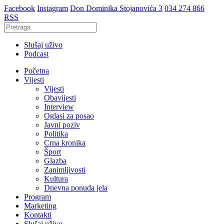
Facebook
Instagram
Don Dominika Stojanovića 3
034 274 866
RSS
Slušaj uživo
Podcast
Početna
Vijesti
Vijesti
Obavijesti
Interview
Oglasi za posao
Javni poziv
Politika
Crna kronika
Šport
Glazba
Zanimljivosti
Kultura
Dnevna ponuda jela
Program
Marketing
Kontakti
Slušaj uživo