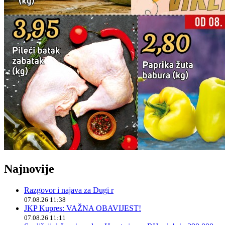
Najnovije
Razgovor i najava za Dugi r
07.08.26 11:38
JKP Kupres: VAŽNA OBAVIJEST!
07.08.26 11:11