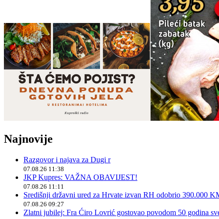
Najnovije
Razgovor i najava za Dugi r
07.08.26 11:38
JKP Kupres: VAŽNA OBAVIJEST!
07.08.26 11:11
Središnji državni ured za Hrvate izvan RH odobrio 390.000 
07.08.26 09:27
Zlatni jubilej: Fra Ćiro Lovrić gostovao povodom 50 godina sv