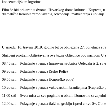
koncentracijskim logorima.
Film će biti prikazan u dvorani Hrvatskog doma kulture u Kupresu, u u
dramatične trenutke zarobljavanja, odvođenja, maltretiranja i ubijanja 
U srijedu, 10. travnja 2019. godine bit će obilježena 27. obljetnica s
Službeni program obilježavanja ove tužne obljetnice pod nazivom U s
08:45 sati – Polaganje vijenaca (masovna grobnica Ogledala iz 2. svje
09:30 sati – Polaganje vijenaca (Suho Polje)
09:55 sati – Polaganje vijenaca (Kupreško polje)
10:20 sati – Polaganje vijenaca vukovarskim braniteljima (Kupreško p
11:00 sati – Sveta misa za sve poginule u obrani Domovine sa zajedni
12:00 sati – Polaganje vijenaca (križ na groblju ispred crkve Sv. Obitelji