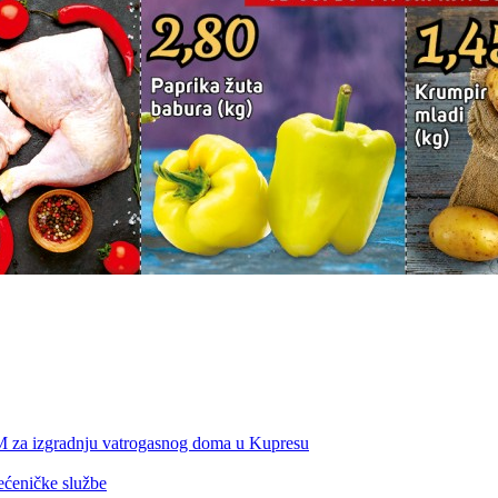
KM za izgradnju vatrogasnog doma u Kupresu
ećeničke službe