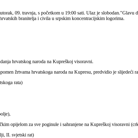
torak, 09. travnja, s početkom u 19:00 sati. Ulaz je slobodan."Glavu d
hrvatskih branitelja i civila u srpskim koncentracijskim logorima.
tradanja hrvatskog naroda na Kupreškoj visoravni.
pomen žrtvama hrvatskoga naroda na Kupresu, predvidio je slijedeći r
tskoga rata)
olje),
čkim opijelom za sve poginule i sahranjene na Kupreškoj visoravni (crk
, II. svjetski rat)