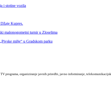
 i stotine vozila
a Džaje Kupres.
nski malonogometni turnir u Zloselima
Pivske milje“ u Gradskom parku
TV programa, organiziranje javnih priredbi, javno informiranje, telekomunikacijsk