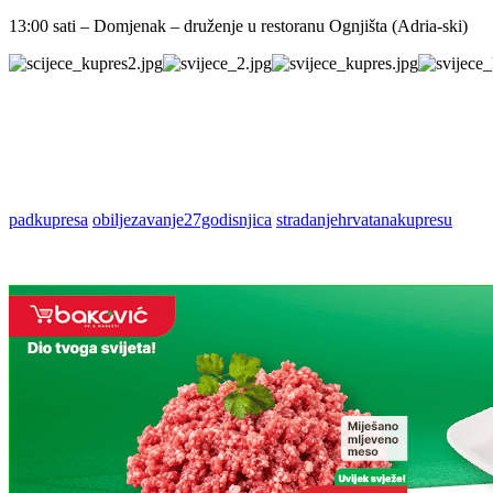
13:00 sati – Domjenak – druženje u restoranu Ognjišta (Adria-ski)
padkupresa
obiljezavanje27godisnjica
stradanjehrvatanakupresu