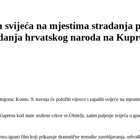
 svijeća na mjestima stradanja p
radanja hrvatskog naroda na Kupr
orac Komo, 9. travnja će položiti vijence i zapaliti svijeće na mjestim
u Kupresu kod stare srušene crkve sv.Obitelji, zatim paljenje svijeća u g
o-igrani film koji prikazuje dramatične trenutke zarobljavanja, odvođenja