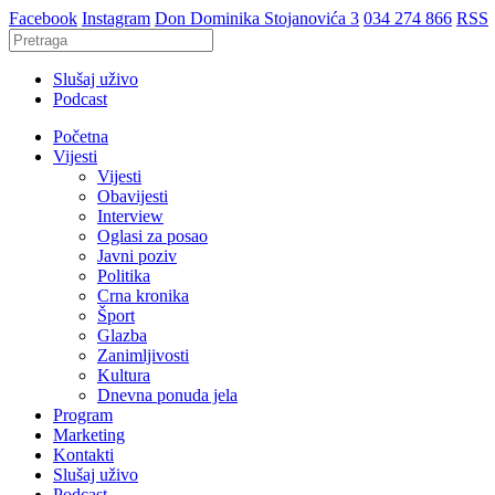
Facebook
Instagram
Don Dominika Stojanovića 3
034 274 866
RSS
Slušaj uživo
Podcast
Početna
Vijesti
Vijesti
Obavijesti
Interview
Oglasi za posao
Javni poziv
Politika
Crna kronika
Šport
Glazba
Zanimljivosti
Kultura
Dnevna ponuda jela
Program
Marketing
Kontakti
Slušaj uživo
Podcast