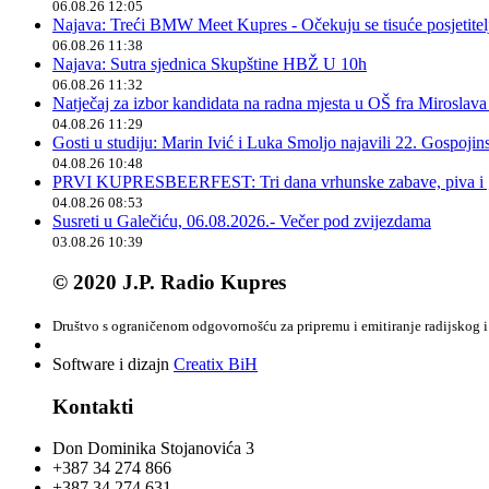
06.08.26 12:05
Najava: Treći BMW Meet Kupres - Očekuju se tisuće posjetitelja
06.08.26 11:38
Najava: Sutra sjednica Skupštine HBŽ U 10h
06.08.26 11:32
Natječaj za izbor kandidata na radna mjesta u OŠ fra Miroslav
04.08.26 11:29
Gosti u studiju: Marin Ivić i Luka Smoljo najavili 22. Gospoji
04.08.26 10:48
PRVI KUPRESBEERFEST: Tri dana vrhunske zabave, piva i „
04.08.26 08:53
Susreti u Galečiću, 06.08.2026.- Večer pod zvijezdama
03.08.26 10:39
© 2020 J.P. Radio Kupres
Društvo s ograničenom odgovornošću za pripremu i emitiranje radijskog i 
Software i dizajn
Creatix BiH
Kontakti
Don Dominika Stojanovića 3
+387 34 274 866
+387 34 274 631