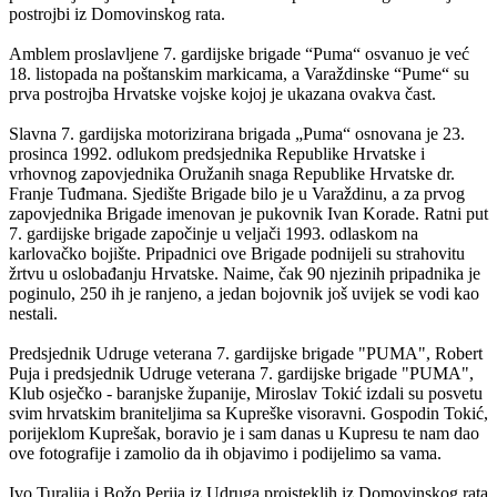
postrojbi iz Domovinskog rata.
Amblem proslavljene 7. gardijske brigade “Puma“ osvanuo je već
18. listopada na poštanskim markicama, a Varaždinske “Pume“ su
prva postrojba Hrvatske vojske kojoj je ukazana ovakva čast.
Slavna 7. gardijska motorizirana brigada „Puma“ osnovana je 23.
prosinca 1992. odlukom predsjednika Republike Hrvatske i
vrhovnog zapovjednika Oružanih snaga Republike Hrvatske dr.
Franje Tuđmana. Sjedište Brigade bilo je u Varaždinu, a za prvog
zapovjednika Brigade imenovan je pukovnik Ivan Korade. Ratni put
7. gardijske brigade započinje u veljači 1993. odlaskom na
karlovačko bojište. Pripadnici ove Brigade podnijeli su strahovitu
žrtvu u oslobađanju Hrvatske. Naime, čak 90 njezinih pripadnika je
poginulo, 250 ih je ranjeno, a jedan bojovnik još uvijek se vodi kao
nestali.
Predsjednik Udruge veterana 7. gardijske brigade "PUMA", Robert
Puja i predsjednik Udruge veterana 7. gardijske brigade "PUMA",
Klub osječko - baranjske županije, Miroslav Tokić izdali su posvetu
svim hrvatskim braniteljima sa Kupreške visoravni. Gospodin Tokić,
porijeklom Kuprešak, boravio je i sam danas u Kupresu te nam dao
ove fotografije i zamolio da ih objavimo i podijelimo sa vama.
Ivo Turalija i Božo Perija iz Udruga proisteklih iz Domovinskog rata