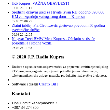
JKP Kupres: VAŽNA OBAVIJEST!
07.08.26 11:11
Središnji državni ured za Hrvate izvan RH odobrio 390.000
KM za izgradnju vatrogasnog doma u Kupresu
07.08.26 09:27
Zlatni jubilej: Fra Ćiro Lovrić gostovao povodom 50 godina
svećeničke službe
06.08.26 12:05
Najava: Treći BMW Meet Kupres - Očekuju se tisuće
posjetitelja i stotine vozila
06.08.26 11:38
© 2020 J.P. Radio Kupres
Društvo s ograničenom odgovornošću za pripremu i emitiranje radijskog
i TV programa, organiziranje javnih priredbi, javno informiranje,
telekomunikacijske usluge, muzička produkciju i izdavačku djelatnost.
Software i dizajn
Creatix BiH
Kontakti
Don Dominika Stojanovića 3
+387 34 274 866