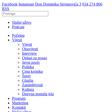
Facebook
Instagram
Don Dominika Stojanovića 3
034 274 866
RSS
Slušaj uživo
Podcast
Početna
Vijesti
Vijesti
Obavijesti
Interview
Oglasi za posao
Javni poziv
Politika
Crna kronika
Šport
Glazba
Zanimljivosti
Kultura
Dnevna ponuda jela
Program
Marketing
Kontakti
Slušaj uživo