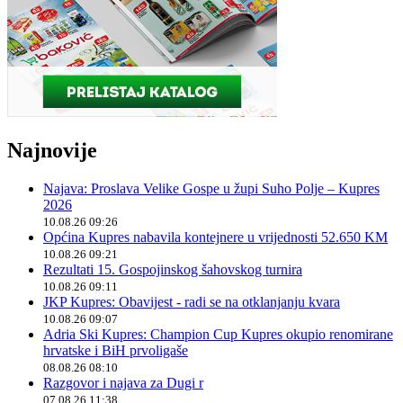
Najnovije
Najava: Proslava Velike Gospe u župi Suho Polje – Kupres
2026
10.08.26 09:26
Općina Kupres nabavila kontejnere u vrijednosti 52.650 KM
10.08.26 09:21
Rezultati 15. Gospojinskog šahovskog turnira
10.08.26 09:11
JKP Kupres: Obavijest - radi se na otklanjanju kvara
10.08.26 09:07
Adria Ski Kupres: Champion Cup Kupres okupio renomirane
hrvatske i BiH prvoligaše
08.08.26 08:10
Razgovor i najava za Dugi r
07.08.26 11:38