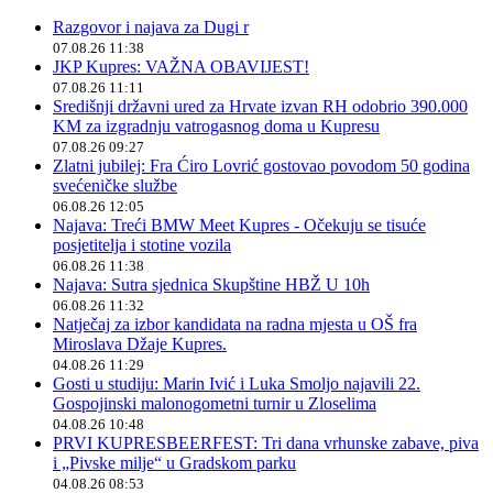
Razgovor i najava za Dugi r
07.08.26 11:38
JKP Kupres: VAŽNA OBAVIJEST!
07.08.26 11:11
Središnji državni ured za Hrvate izvan RH odobrio 390.000
KM za izgradnju vatrogasnog doma u Kupresu
07.08.26 09:27
Zlatni jubilej: Fra Ćiro Lovrić gostovao povodom 50 godina
svećeničke službe
06.08.26 12:05
Najava: Treći BMW Meet Kupres - Očekuju se tisuće
posjetitelja i stotine vozila
06.08.26 11:38
Najava: Sutra sjednica Skupštine HBŽ U 10h
06.08.26 11:32
Natječaj za izbor kandidata na radna mjesta u OŠ fra
Miroslava Džaje Kupres.
04.08.26 11:29
Gosti u studiju: Marin Ivić i Luka Smoljo najavili 22.
Gospojinski malonogometni turnir u Zloselima
04.08.26 10:48
PRVI KUPRESBEERFEST: Tri dana vrhunske zabave, piva
i „Pivske milje“ u Gradskom parku
04.08.26 08:53