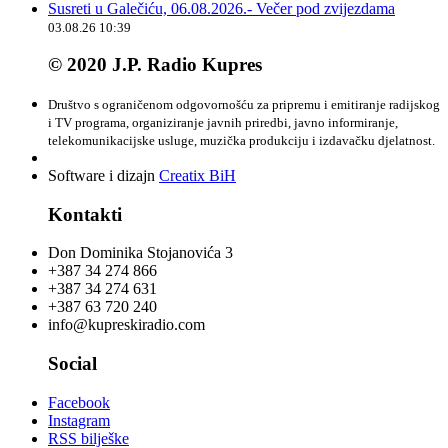
Susreti u Galečiću, 06.08.2026.- Večer pod zvijezdama
03.08.26 10:39
© 2020 J.P. Radio Kupres
Društvo s ograničenom odgovornošću za pripremu i emitiranje radijskog
i TV programa, organiziranje javnih priredbi, javno informiranje,
telekomunikacijske usluge, muzička produkciju i izdavačku djelatnost.
Software i dizajn
Creatix BiH
Kontakti
Don Dominika Stojanovića 3
+387 34 274 866
+387 34 274 631
+387 63 720 240
info@kupreskiradio.com
Social
Facebook
Instagram
RSS bilješke