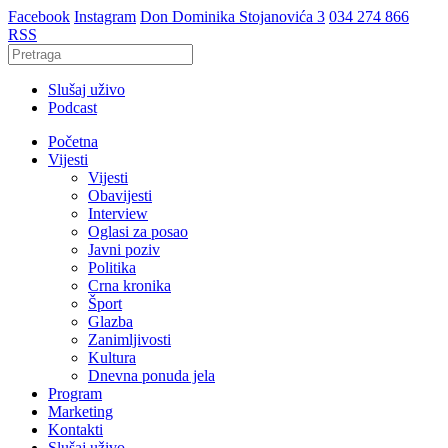
Facebook
Instagram
Don Dominika Stojanovića 3
034 274 866
RSS
Slušaj uživo
Podcast
Početna
Vijesti
Vijesti
Obavijesti
Interview
Oglasi za posao
Javni poziv
Politika
Crna kronika
Šport
Glazba
Zanimljivosti
Kultura
Dnevna ponuda jela
Program
Marketing
Kontakti
Slušaj uživo