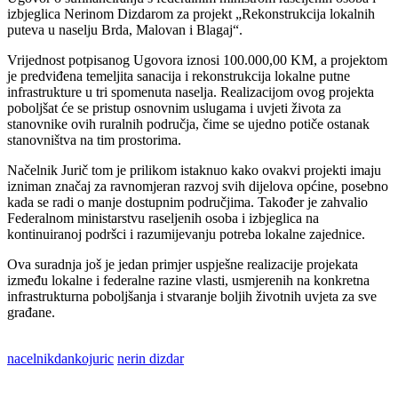
izbjeglica Nerinom Dizdarom za projekt „Rekonstrukcija lokalnih
puteva u naselju Brda, Malovan i Blagaj“.
Vrijednost potpisanog Ugovora iznosi 100.000,00 KM, a projektom
je predviđena temeljita sanacija i rekonstrukcija lokalne putne
infrastrukture u tri spomenuta naselja. Realizacijom ovog projekta
poboljšat će se pristup osnovnim uslugama i uvjeti života za
stanovnike ovih ruralnih područja, čime se ujedno potiče ostanak
stanovništva na tim prostorima.
Načelnik Jurič tom je prilikom istaknuo kako ovakvi projekti imaju
izniman značaj za ravnomjeran razvoj svih dijelova općine, posebno
kada se radi o manje dostupnim područjima. Također je zahvalio
Federalnom ministarstvu raseljenih osoba i izbjeglica na
kontinuiranoj podršci i razumijevanju potreba lokalne zajednice.
Ova suradnja još je jedan primjer uspješne realizacije projekata
između lokalne i federalne razine vlasti, usmjerenih na konkretna
infrastrukturna poboljšanja i stvaranje boljih životnih uvjeta za sve
građane.
nacelnikdankojuric
nerin dizdar