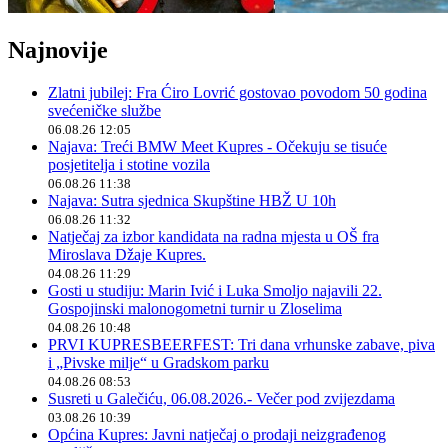
Najnovije
Zlatni jubilej: Fra Ćiro Lovrić gostovao povodom 50 godina
svećeničke službe
06.08.26 12:05
Najava: Treći BMW Meet Kupres - Očekuju se tisuće
posjetitelja i stotine vozila
06.08.26 11:38
Najava: Sutra sjednica Skupštine HBŽ U 10h
06.08.26 11:32
Natječaj za izbor kandidata na radna mjesta u OŠ fra
Miroslava Džaje Kupres.
04.08.26 11:29
Gosti u studiju: Marin Ivić i Luka Smoljo najavili 22.
Gospojinski malonogometni turnir u Zloselima
04.08.26 10:48
PRVI KUPRESBEERFEST: Tri dana vrhunske zabave, piva
i „Pivske milje“ u Gradskom parku
04.08.26 08:53
Susreti u Galečiću, 06.08.2026.- Večer pod zvijezdama
03.08.26 10:39
Općina Kupres: Javni natječaj o prodaji neizgrađenog