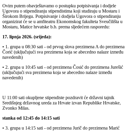
Ovim putem obavještavamo o postupku potpisivanja i dodjele
Ugovora o stipendiranju stipendistima koji studiraju u Mostaru i
Širokom Brijegu. Potpisivanje i dodjela Ugovora o stipendiranju
organizirat će se u amfiteatru Ekonomskog fakulteta Sveučilišta u
Mostaru, Matice hrvatske b.b. prema sljedećem rasporedu:
17. lipnja 2026. (srijeda):
• 1. grupa u 08:30 sati - od prvog slova prezimena A do prezimena
Čorić (uključujući sva prezimena koja se abecedno nalaze između
navedenih)
• 2. grupa u 10:45 sati - od prezimena Čosić do prezimena Jurešić
(uključujući sva prezimena koja se abecedno nalaze između
navedenih)
U 11:00 sati okupljene stipendiste pozdravit će državni tajnik
Središnjeg državnog ureda za Hrvate izvan Republike Hrvatske,
Zvonko Milas.
​stanka od 12:45 do 14:15 sati
• 3. grupa u 14:15 sati - od prezimena Jurič do prezimena Marić