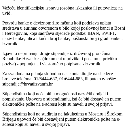
Važeću identifikacijsku ispravu (osobna iskaznica ili putovnica) na
uvid;
Potvrdu banke o deviznom žiro računu koji podržava uplatu
sredstava u eurima; otvorenom u bilo kojoj poslovnoj banci u Bosni
i Hercegovini, koja sadržava sljedeće podatke: IBAN, SWIFT,
naziv banke, ulica i kućni broj banke, poštanski broj i grad banke -
izvornik
Izjavu o neprimanju druge stipendije iz državnog proračuna
Republike Hrvatske - (dokument u privitku i poslano u privitku
poziva) - popunjena i vlastoručno potpisana - izvornik.
Za sva dodatna pitanja slobodno nas kontaktirajte na sljedeće
brojeve telefona: 01/6444-687, 01/6444-683, ili putem e-pošte:
stipendije@hrvatiizvanrh.hr
Stipendistima koji neće biti u mogućnosti nazočiti dodjeli i
potpisivanju Ugovora o stipendiranju, isti će biti dostavljen putem
elektroničke pošte na e-adresu koju su naveli u svojoj prijavi.
Stipendistima koji ne studiraju na fakultetima u Mostaru i Širokom
Brijegu ugovori će biti dostavljeni putem elektroničke pošte na e-
adresu koju su naveli u svojoj prijavi.