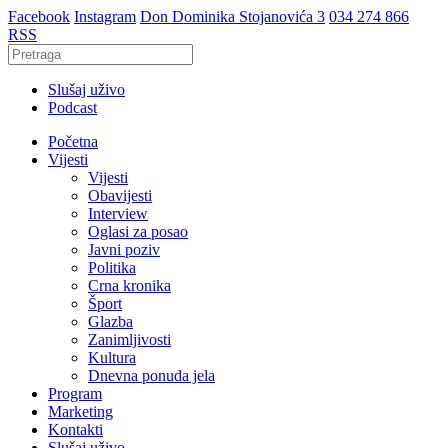
Facebook
Instagram
Don Dominika Stojanovića 3
034 274 866
RSS
Slušaj uživo
Podcast
Početna
Vijesti
Vijesti
Obavijesti
Interview
Oglasi za posao
Javni poziv
Politika
Crna kronika
Šport
Glazba
Zanimljivosti
Kultura
Dnevna ponuda jela
Program
Marketing
Kontakti
Slušaj uživo