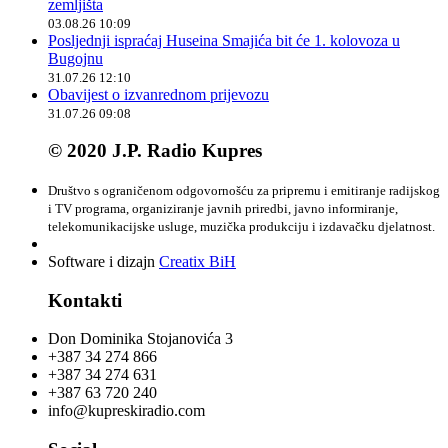
zemljišta
03.08.26 10:09
Posljednji ispraćaj Huseina Smajića bit će 1. kolovoza u
Bugojnu
31.07.26 12:10
Obavijest o izvanrednom prijevozu
31.07.26 09:08
© 2020 J.P. Radio Kupres
Društvo s ograničenom odgovornošću za pripremu i emitiranje radijskog
i TV programa, organiziranje javnih priredbi, javno informiranje,
telekomunikacijske usluge, muzička produkciju i izdavačku djelatnost.
Software i dizajn
Creatix BiH
Kontakti
Don Dominika Stojanovića 3
+387 34 274 866
+387 34 274 631
+387 63 720 240
info@kupreskiradio.com