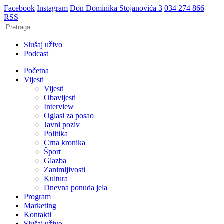
Facebook
Instagram
Don Dominika Stojanovića 3
034 274 866
RSS
Slušaj uživo
Podcast
Početna
Vijesti
Vijesti
Obavijesti
Interview
Oglasi za posao
Javni poziv
Politika
Crna kronika
Šport
Glazba
Zanimljivosti
Kultura
Dnevna ponuda jela
Program
Marketing
Kontakti
Slušaj uživo