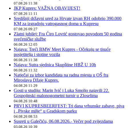
07.08.26 11:38
JKP Kupres: VAŽNA OBAVIJEST!
07.08.26 11:11
Središnji državni ured za Hrvate izvan RH odobrio 390.000
KM za izgradnju vatrogasnog doma u Kupresu
07.08.26 09:27
Zlatni jubilej: Fra Ćiro Lovrić gostovao povodom 50 godina
svećeničke službe
06.08.26 12:05
Najava: Treći BMW Meet Kupres - Očekuju se tisuće
posjetitelja i stotine vozila
06.08.26 11:38
Najava: Sutra sjednica Skupštine HBŽ U 10h
06.08.26 11:32
Natječaj za izbor kandidata na radna mjesta u OŠ fra
Miroslava Džaje Kupres.
04.08.26 11:29
Gosti u studiju: Marin Ivić i Luka Smoljo najavili 22.
Gospojinski malonogometni turnir u Zloselima
04.08.26 10:48
PRVI KUPRESBEERFEST: Tri dana vrhunske zabave, piva
i „Pivske milje“ u Gradskom parku
04.08.26 08:53
Susreti u Galečiću, 06.08.2026.- Večer pod zvijezdama
03.08.26 10:39