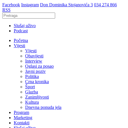
Facebook
Instagram
Don Dominika Stojanovića 3
034 274 866
RSS
Slušaj uživo
Podcast
Početna
Vijesti
Vijesti
Obavijesti
Interview
Oglasi za posao
Javni poziv
Politika
Crna kronika
Šport
Glazba
Zanimljivosti
Kultura
Dnevna ponuda jela
Program
Marketing
Kontakti
Slušaj uživo