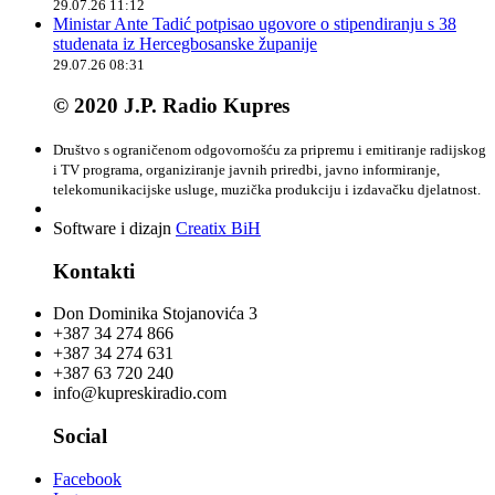
29.07.26 11:12
Ministar Ante Tadić potpisao ugovore o stipendiranju s 38
studenata iz Hercegbosanske županije
29.07.26 08:31
© 2020 J.P. Radio Kupres
Društvo s ograničenom odgovornošću za pripremu i emitiranje radijskog
i TV programa, organiziranje javnih priredbi, javno informiranje,
telekomunikacijske usluge, muzička produkciju i izdavačku djelatnost.
Software i dizajn
Creatix BiH
Kontakti
Don Dominika Stojanovića 3
+387 34 274 866
+387 34 274 631
+387 63 720 240
info@kupreskiradio.com
Social
Facebook