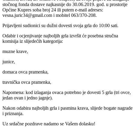
stočnog fonda dostave najkasnije do 30.06.2019. god. u prostorije
Općine Kupres soba broj 24 ili putem e-mail adreses:
vesna.juric34@gmail.com i mobitel 063/370-208.
Prijavljeni sudionici su dužni dovesti svoja grla do 10:00 sati.
Odabir i ocjenjivanje najboljih grla izvršit će posebna stručna
komisija iz slijedećih kategorija:
muzne krave,
junice,
domaca ovca pramenka,
travnička ovca pramenka,
Napomena: kod izlaganja ovaca potrebno je dovesti 5 grla (tri ovce,
jedan ovan i jedno jagnje).
Nakon odabira najboljih grla i pasmina krava, slijede bogate nagrade
i priznanja.
Uz srdačne pozdrave nadamo se Vašem dolasku!