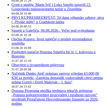
04.08.26 11:29
Gosti u studiju: Marin Ivić i Luka Smoljo najavili 22.
Gospojinski malonogometni turnir u Zloselima
04.08.26 10:48
PRVI KUPRESBEERFEST: Tri dana vrhunske zabave, piva
i „Pivske milje“ u Gradskom parku
04.08.26 08:53
Susreti u Galečiću, 06.08.2026.- Večer pod zvijezdama
03.08.26 10:39
Općina Kupres: Javni natječaj o prodaji neizgrađenog
zemljišta
03.08.26 10:09
Posljednji ispraćaj Huseina Smajića bit će 1. kolovoza u
Bugojnu
31.07.26 12:10
Obavijest o izvanrednom prijevozu
31.07.26 09:08
Načelnik Danko Jurič potpisao ugovor vrijedan 63.000,00
KM za projekt „Zamjena dotrajalih vodovodnih cijevi prema
selima Gornji i Donji Malovan – I. faza“
30.07.26 15:42
Dopuna Programa utroška sredstava tekućih prijenosa
„Potpora poljoprivrednoj proizvodnji i ruralnom razvoju”
utvrđenih Proračunom Hercegbosanske županije za 2026.
godinu