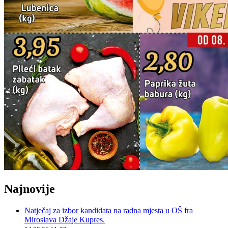
Najnovije
Natječaj za izbor kandidata na radna mjesta u OŠ fra
Miroslava Džaje Kupres.