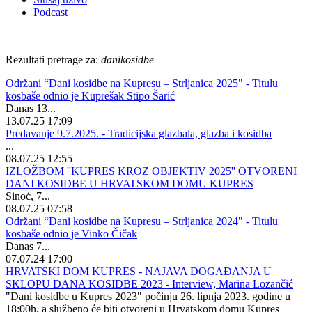
Podcast
Rezultati pretrage za:
danikosidbe
Održani “Dani kosidbe na Kupresu – Strljanica 2025" - Titulu
kosbaše odnio je Kuprešak Stipo Šarić
Danas 13...
13.07.25 17:09
Predavanje 9.7.2025. - Tradicijska glazbala, glazba i kosidba
...
08.07.25 12:55
IZLOŽBOM ''KUPRES KROZ OBJEKTIV 2025'' OTVORENI
DANI KOSIDBE U HRVATSKOM DOMU KUPRES
Sinoć, 7...
08.07.25 07:58
Održani “Dani kosidbe na Kupresu – Strljanica 2024" - Titulu
kosbaše odnio je Vinko Čičak
Danas 7...
07.07.24 17:00
HRVATSKI DOM KUPRES - NAJAVA DOGAĐANJA U
SKLOPU DANA KOSIDBE 2023 - Interview, Marina Lozančić
"Dani kosidbe u Kupres 2023" počinju 26. lipnja 2023. godine u
18:00h, a službeno će biti otvoreni u Hrvatskom domu Kupres