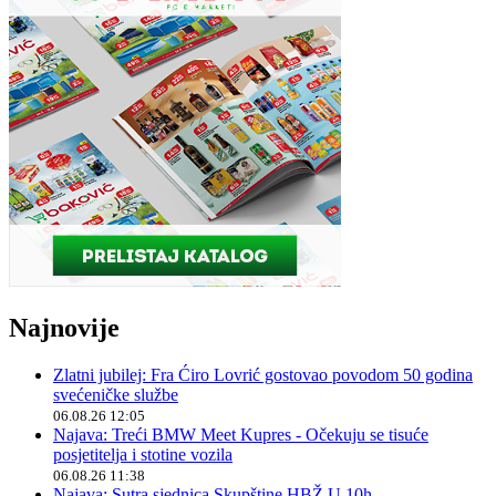
Najnovije
Zlatni jubilej: Fra Ćiro Lovrić gostovao povodom 50 godina
svećeničke službe
06.08.26 12:05
Najava: Treći BMW Meet Kupres - Očekuju se tisuće
posjetitelja i stotine vozila
06.08.26 11:38
Najava: Sutra sjednica Skupštine HBŽ U 10h