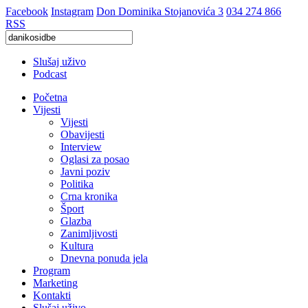
Facebook
Instagram
Don Dominika Stojanovića 3
034 274 866
RSS
Slušaj uživo
Podcast
Početna
Vijesti
Vijesti
Obavijesti
Interview
Oglasi za posao
Javni poziv
Politika
Crna kronika
Šport
Glazba
Zanimljivosti
Kultura
Dnevna ponuda jela
Program
Marketing
Kontakti
Slušaj uživo