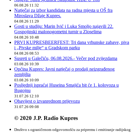
06.08.26 11:32
Natječaj za izbor kandidata na radna mjesta u OŠ fra
Miroslava Džaje Kupres.
04.08.26 11:29
Gosti u studiju: Marin Ivić i Luka Smoljo najavili 22.
Gospojinski malonogometni turnir u Zloselima
04.08.26 10:48
PRVI KUPRESBEERFEST: Tri dana vrhunske zabave, piva
i „Pivske milje“ u Gradskom parku
04.08.26 08:53
Susreti u Galečiću, 06.08.2026.- Večer pod zvijezdama
03.08.26 10:39
Općina Kupres: Javni natječaj o prodaji neizgrađenog
zemljišta
03.08.26 10:09
Posljednji ispraćaj Huseina Smajića bit će 1. kolovoza u
Bugojnu
31.07.26 12:10
Obavijest o izvanrednom prijevozu
31.07.26 09:08
© 2020 J.P. Radio Kupres
Društvo s ograničenom odgovornošću za pripremu i emitiranje radijskog