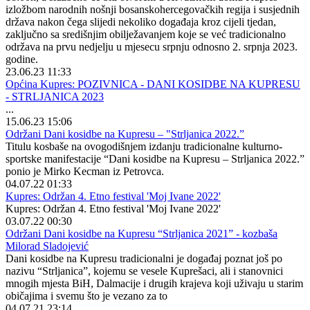
izložbom narodnih nošnji bosanskohercegovačkih regija i susjednih
država nakon čega slijedi nekoliko događaja kroz cijeli tjedan,
zaključno sa središnjim obilježavanjem koje se već tradicionalno
održava na prvu nedjelju u mjesecu srpnju odnosno 2. srpnja 2023.
godine.
23.06.23 11:33
Općina Kupres: POZIVNICA - DANI KOSIDBE NA KUPRESU
- STRLJANICA 2023
...
15.06.23 15:06
Održani Dani kosidbe na Kupresu – "Strljanica 2022.”
Titulu kosbaše na ovogodišnjem izdanju tradicionalne kulturno-
sportske manifestacije “Dani kosidbe na Kupresu – Strljanica 2022.”
ponio je Mirko Kecman iz Petrovca.
04.07.22 01:33
Kupres: Održan 4. Etno festival 'Moj Ivane 2022'
Kupres: Održan 4. Etno festival 'Moj Ivane 2022'
03.07.22 00:30
Održani Dani kosidbe na Kupresu “Strljanica 2021” - kozbaša
Milorad Sladojević
Dani kosidbe na Kupresu tradicionalni je događaj poznat još po
nazivu “Strljanica”, kojemu se vesele Kuprešaci, ali i stanovnici
mnogih mjesta BiH, Dalmacije i drugih krajeva koji uživaju u starim
običajima i svemu što je vezano za to
04.07.21 23:14