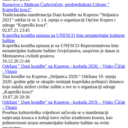
Razgovor s Matkom Ćurkovićem, predsjednikom Udruge "
Kupreški kosci"
Tradicionalna manifestacija Dani kosidbe na Kupresu “Strljanica
2021” održat će se 3. i 4. srpnja u organizaciji Općine Kupres i
udruge “Kupreški kosci”.
02.07.21 23:45
Kupreška kosidba upisana na UNESCO listu nematerijalne kulturne
baštine
Kupreška kosidba upisana je na UNESCO Reprezentativnu listu
nematerijalne kulturne baštine čovječanstva, saopćeno je danas iz
Ministarstva civlinih poslova
16.12.20 21:44
Održani " Dani kosidbe" na Kupresu - kosbaša 2020. - Vinko Čičak
- Vinara
Dan kosidbe na Kupresu „Strljanica 2020.“ Održana 19. srpnja
2020. godine gdje se okupilo stotinjak kuprešaka poštujući distancu
koju nalažu stožeri civilne zaštite a sve to u organizaciji udruge
„Kupreški kosci“
19.07.20 20:36
Održani " Dani kosidbe" na Kupresu - kosbaša 2019. - Vinko Čičak
- Vinara
Posebna kulturološka vrijednost sačuvala se u manifestaciji
natjecanja kosaca u košnji trave ručno izrađenom kosom, kao
jedinstvenom izrazu nematerijalne kulturne baštine na ovim
prostorima.