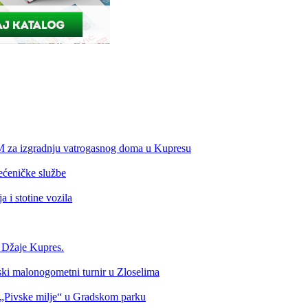
KM za izgradnju vatrogasnog doma u Kupresu
ećeničke službe
 i stotine vozila
a Džaje Kupres.
nski malonogometni turnir u Zloselima
Pivske milje“ u Gradskom parku