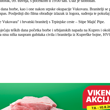
torak, 09. travnja, s početkom u 19:00 sati. Ulaz je slobodan.
ana borbe, kao i one nakon srpske okupacije Vukovara. Branitelji se pris
as. Posljednji dio filma obrađuje izlazak iz logora, suđenja te pokušaj 
 Vukovara" i hrvatski branitelj s Trpinjske ceste – Stipe Majić Pipe.
sjećaju teških dana početka borbe i srbijanskih napada na Kupres i oko
ja nisu ništa naspram gubitaka civila i branitelja iz Kupreške bojne, HV