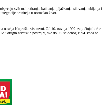
jećaju svih maltretiranja, batinanja, pljačkanja, silovanja, ubijanja i
integracije branitelja u normalan život.
lna naselja Kupreške visoravni. Od 10. travnja 1992. započinju borbe
O-a i drugih hrvatskih postrojbi, sve do 03. studenog 1994. kada se