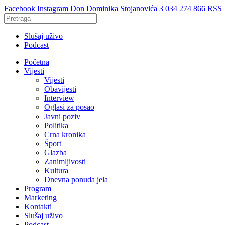
Facebook
Instagram
Don Dominika Stojanovića 3
034 274 866
RSS
Slušaj uživo
Podcast
Početna
Vijesti
Vijesti
Obavijesti
Interview
Oglasi za posao
Javni poziv
Politika
Crna kronika
Šport
Glazba
Zanimljivosti
Kultura
Dnevna ponuda jela
Program
Marketing
Kontakti
Slušaj uživo
Podcast