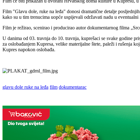
Film će biti prikazan u dvorani Hrvatskog doma kulture u Kupresu, u u
Film "Glavu dole, ruke na leđa" donosi dramatične detalje posljednjih d
kako su u tim trenucima uopće uspijevali održavati nadu u eventualni sp
Film je režirao, scenirao i producirao autor dokumentarnog filma „Srce
U danima od 03. travnja do 10. travnja, kuprešaci se svake godine pri
za oslobađanjem Kupresa, velike materijalne štete, paleži i rušenja ko
Kupres napokon oslobađa.
glavu dole ruke na leđa
film
dokumentarac