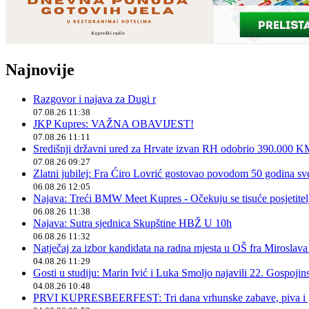
Najnovije
Razgovor i najava za Dugi r
07.08.26 11:38
JKP Kupres: VAŽNA OBAVIJEST!
07.08.26 11:11
Središnji državni ured za Hrvate izvan RH odobrio 390.000 
07.08.26 09:27
Zlatni jubilej: Fra Ćiro Lovrić gostovao povodom 50 godina sv
06.08.26 12:05
Najava: Treći BMW Meet Kupres - Očekuju se tisuće posjetitelja
06.08.26 11:38
Najava: Sutra sjednica Skupštine HBŽ U 10h
06.08.26 11:32
Natječaj za izbor kandidata na radna mjesta u OŠ fra Miroslav
04.08.26 11:29
Gosti u studiju: Marin Ivić i Luka Smoljo najavili 22. Gospoji
04.08.26 10:48
PRVI KUPRESBEERFEST: Tri dana vrhunske zabave, piva i „