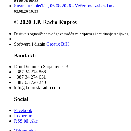
04.08.26 08:53
Susreti u Galečiću, 06.08.2026.- Večer pod zvijezdama
03.08.26 10:39
© 2020 J.P. Radio Kupres
Društvo s ograničenom odgovornošću za pripremu i emitiranje radijskog i 
Software i dizajn
Creatix BiH
Kontakti
Don Dominika Stojanovića 3
+387 34 274 866
+387 34 274 631
+387 63 720 240
info@kupreskiradio.com
Social
Facebook
Instagram
RSS bilješke
Vrh stranice