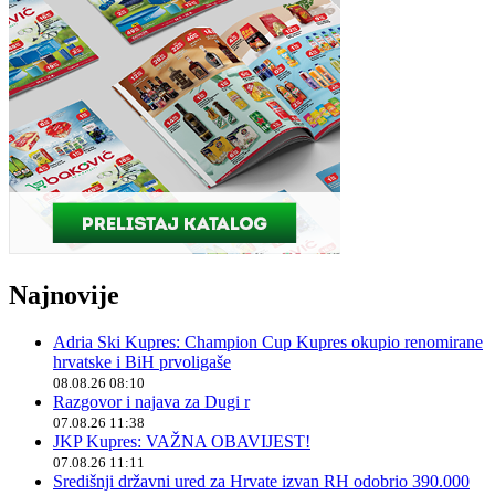
Najnovije
Adria Ski Kupres: Champion Cup Kupres okupio renomirane
hrvatske i BiH prvoligaše
08.08.26 08:10
Razgovor i najava za Dugi r
07.08.26 11:38
JKP Kupres: VAŽNA OBAVIJEST!
07.08.26 11:11
Središnji državni ured za Hrvate izvan RH odobrio 390.000