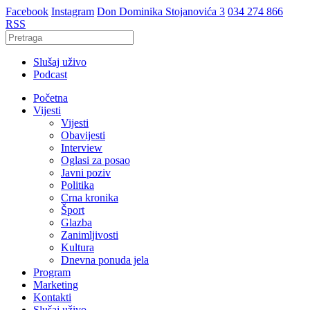
Facebook
Instagram
Don Dominika Stojanovića 3
034 274 866
RSS
Slušaj uživo
Podcast
Početna
Vijesti
Vijesti
Obavijesti
Interview
Oglasi za posao
Javni poziv
Politika
Crna kronika
Šport
Glazba
Zanimljivosti
Kultura
Dnevna ponuda jela
Program
Marketing
Kontakti
Slušaj uživo