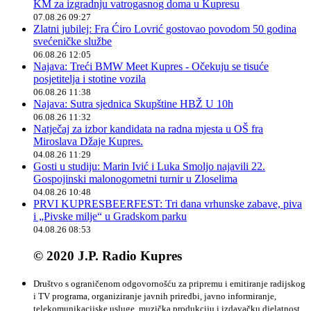
KM za izgradnju vatrogasnog doma u Kupresu
07.08.26 09:27
Zlatni jubilej: Fra Ćiro Lovrić gostovao povodom 50 godina
svećeničke službe
06.08.26 12:05
Najava: Treći BMW Meet Kupres - Očekuju se tisuće
posjetitelja i stotine vozila
06.08.26 11:38
Najava: Sutra sjednica Skupštine HBŽ U 10h
06.08.26 11:32
Natječaj za izbor kandidata na radna mjesta u OŠ fra
Miroslava Džaje Kupres.
04.08.26 11:29
Gosti u studiju: Marin Ivić i Luka Smoljo najavili 22.
Gospojinski malonogometni turnir u Zloselima
04.08.26 10:48
PRVI KUPRESBEERFEST: Tri dana vrhunske zabave, piva
i „Pivske milje“ u Gradskom parku
04.08.26 08:53
© 2020 J.P. Radio Kupres
Društvo s ograničenom odgovornošću za pripremu i emitiranje radijskog
i TV programa, organiziranje javnih priredbi, javno informiranje,
telekomunikacijske usluge, muzička produkciju i izdavačku djelatnost.