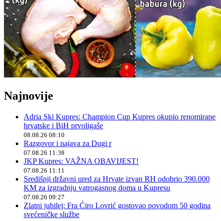
Najnovije
Adria Ski Kupres: Champion Cup Kupres okupio renomirane
hrvatske i BiH prvoligaše
08.08.26 08:10
Razgovor i najava za Dugi r
07.08.26 11:38
JKP Kupres: VAŽNA OBAVIJEST!
07.08.26 11:11
Središnji državni ured za Hrvate izvan RH odobrio 390.000
KM za izgradnju vatrogasnog doma u Kupresu
07.08.26 09:27
Zlatni jubilej: Fra Ćiro Lovrić gostovao povodom 50 godina
svećeničke službe