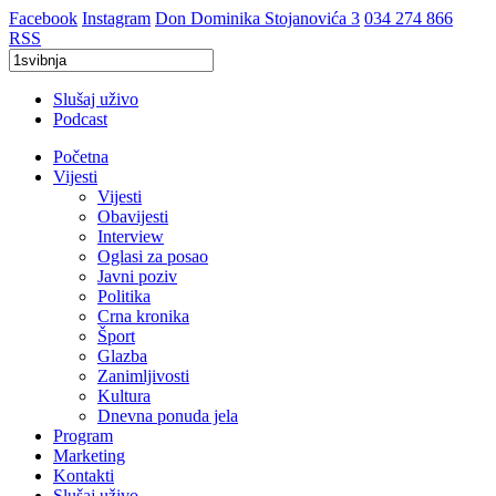
Facebook
Instagram
Don Dominika Stojanovića 3
034 274 866
RSS
Slušaj uživo
Podcast
Početna
Vijesti
Vijesti
Obavijesti
Interview
Oglasi za posao
Javni poziv
Politika
Crna kronika
Šport
Glazba
Zanimljivosti
Kultura
Dnevna ponuda jela
Program
Marketing
Kontakti
Slušaj uživo