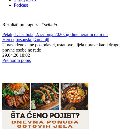
Podcast
Rezultati pretrage za:
1svibnja
Petak, 1. i subota, 2. svibnja 2020. godine neradni dani i u
Hercegbosanskoj županiji
U navedene dane poslodavci, ustanove, tijela uprave kao i druge
pravne osobe ne rade
29.04.20 18:02
Prethodni popis