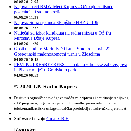
06.08.26 12:05
Najava: Treći BMW Meet Kupres - Očekuju se tisuće
posjetitelja i stotine vozila
06.08.26 11:38
Najava: Sutra sjednica Skupštine HBŽ U 10h
06.08.26 11:32
Natječaj za izbor kandidata na radna mjesta u OŠ fra
Miroslava Džaje Kupres.
04.08.26 11:29
Gosti u studiju: Marin Ivić i Luka Smoljo najavili 22.
Gospojinski malonogometni turnir u Zloselima
04.08.26 10:48
PRVI KUPRESBEERFEST: Tri dana vrhunske zabave, piva
i „Pivske milje“ u Gradskom parku
04.08.26 08:53
© 2020 J.P. Radio Kupres
Društvo s ograničenom odgovornošću za pripremu i emitiranje radijskog
i TV programa, organiziranje javnih priredbi, javno informiranje,
telekomunikacijske usluge, muzička produkciju i izdavačku djelatnost.
Software i dizajn
Creatix BiH
Kontakti