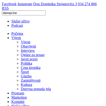
Facebook
Instagram
Don Dominika Stojanovića 3
034 274 866
RSS
Slušaj uživo
Podcast
Početna
Vijesti
Vijesti
Obavijesti
Interview
Oglasi za posao
Javni poziv
Politika
Crna kronika
Šport
Glazba
Zanimljivosti
Kultura
Dnevna ponuda jela
Program
Marketing
Kontakti
Slušaj uživo