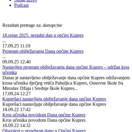
Podcast
Rezultati pretrage za:
danopcine
18.rujan 2025. neradni dan u općini Kupres
...
17.09.25 11:19
Program obilježavanja Dana općine Kupres
...
09.09.25 12:40
Nastavljen program obilježavanja dana općine Kupres – održan kros
učenika
Danas je nastavljeno obilježavanje dana općine Kupres održavanjem
krosa učenika dječjeg vrtića Pahuljica Kupres, Osnovne škole fra
Miroslav Džaja i Srednje škole Kupres...
17.09.24 12:27
Kuprešaci nastavljaju obilježavanje dana općine Kupres
Kuprešaci nastavljaju obilježavanje dana općine Kupres
18.09.22 17:42
Kros učenika povodom Dana općine Kupres
Kros učenika povodom Dana općine Kupres
16.09.22 14:32
Obavijest o neradnom danu u Općini Kupres