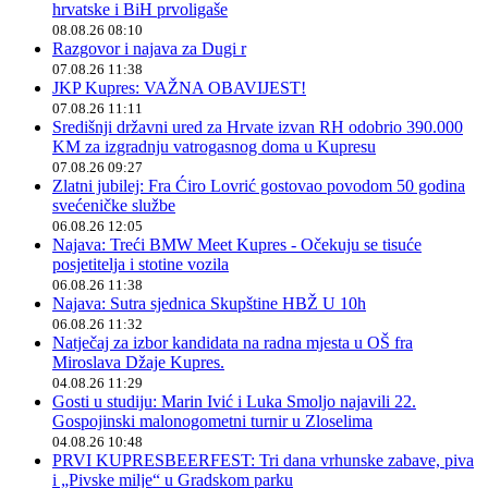
hrvatske i BiH prvoligaše
08.08.26 08:10
Razgovor i najava za Dugi r
07.08.26 11:38
JKP Kupres: VAŽNA OBAVIJEST!
07.08.26 11:11
Središnji državni ured za Hrvate izvan RH odobrio 390.000
KM za izgradnju vatrogasnog doma u Kupresu
07.08.26 09:27
Zlatni jubilej: Fra Ćiro Lovrić gostovao povodom 50 godina
svećeničke službe
06.08.26 12:05
Najava: Treći BMW Meet Kupres - Očekuju se tisuće
posjetitelja i stotine vozila
06.08.26 11:38
Najava: Sutra sjednica Skupštine HBŽ U 10h
06.08.26 11:32
Natječaj za izbor kandidata na radna mjesta u OŠ fra
Miroslava Džaje Kupres.
04.08.26 11:29
Gosti u studiju: Marin Ivić i Luka Smoljo najavili 22.
Gospojinski malonogometni turnir u Zloselima
04.08.26 10:48
PRVI KUPRESBEERFEST: Tri dana vrhunske zabave, piva
i „Pivske milje“ u Gradskom parku