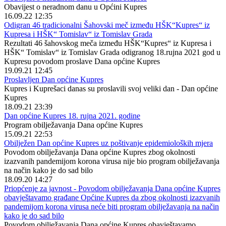
Obavijest o neradnom danu u Općini Kupres
16.09.22 12:35
Odigran 46 tradicionalni Šahovski meč između HŠK“Kupres“ iz
Kupresa i HŠK“ Tomislav“ iz Tomislav Grada
Rezultati 46 šahovskog meča između HŠK“Kupres“ iz Kupresa i
HŠK“ Tomislav“ iz Tomislav Grada odigranog 18.rujna 2021 god u
Kupresu povodom proslave Dana općine Kupres
19.09.21 12:45
Proslavljen Dan općine Kupres
Kupres i Kuprešaci danas su proslavili svoj veliki dan - Dan općine
Kupres
18.09.21 23:39
Dan općine Kupres 18. rujna 2021. godine
Program obilježavanja Dana općine Kupres
15.09.21 22:53
Obilježen Dan općine Kupres uz poštivanje epidemioloških mjera
Povodom obilježavanja Dana općine Kupres zbog okolnosti
izazvanih pandemijom korona virusa nije bio program obilježavanja
na način kako je do sad bilo
18.09.20 14:27
Priopćenje za javnost - Povodom obilježavanja Dana općine Kupres
obavještavamo građane Općine Kupres da zbog okolnosti izazvanih
pandemijom korona virusa neće biti program obilježavanja na način
kako je do sad bilo
Povodom obilježavanja Dana općine Kupres obavještavamo