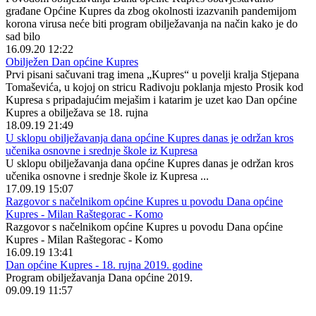
građane Općine Kupres da zbog okolnosti izazvanih pandemijom
korona virusa neće biti program obilježavanja na način kako je do
sad bilo
16.09.20 12:22
Obilježen Dan općine Kupres
Prvi pisani sačuvani trag imena „Kupres“ u povelji kralja Stjepana
Tomaševića, u kojoj on stricu Radivoju poklanja mjesto Prosik kod
Kupresa s pripadajućim mejašim i katarim je uzet kao Dan općine
Kupres a obilježava se 18. rujna
18.09.19 21:49
U sklopu obilježavanja dana općine Kupres danas je održan kros
učenika osnovne i srednje škole iz Kupresa
U sklopu obilježavanja dana općine Kupres danas je održan kros
učenika osnovne i srednje škole iz Kupresa ...
17.09.19 15:07
Razgovor s načelnikom općine Kupres u povodu Dana općine
Kupres - Milan Raštegorac - Komo
Razgovor s načelnikom općine Kupres u povodu Dana općine
Kupres - Milan Raštegorac - Komo
16.09.19 13:41
Dan općine Kupres - 18. rujna 2019. godine
Program obilježavanja Dana općine 2019.
09.09.19 11:57