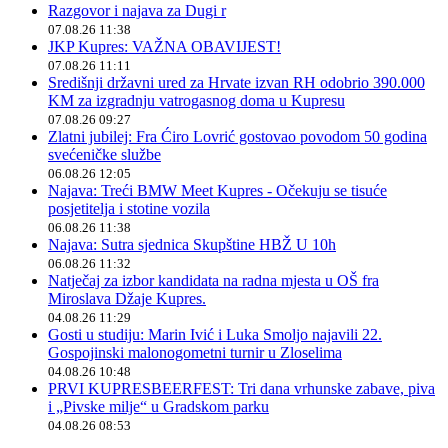
Razgovor i najava za Dugi r
07.08.26 11:38
JKP Kupres: VAŽNA OBAVIJEST!
07.08.26 11:11
Središnji državni ured za Hrvate izvan RH odobrio 390.000
KM za izgradnju vatrogasnog doma u Kupresu
07.08.26 09:27
Zlatni jubilej: Fra Ćiro Lovrić gostovao povodom 50 godina
svećeničke službe
06.08.26 12:05
Najava: Treći BMW Meet Kupres - Očekuju se tisuće
posjetitelja i stotine vozila
06.08.26 11:38
Najava: Sutra sjednica Skupštine HBŽ U 10h
06.08.26 11:32
Natječaj za izbor kandidata na radna mjesta u OŠ fra
Miroslava Džaje Kupres.
04.08.26 11:29
Gosti u studiju: Marin Ivić i Luka Smoljo najavili 22.
Gospojinski malonogometni turnir u Zloselima
04.08.26 10:48
PRVI KUPRESBEERFEST: Tri dana vrhunske zabave, piva
i „Pivske milje“ u Gradskom parku
04.08.26 08:53