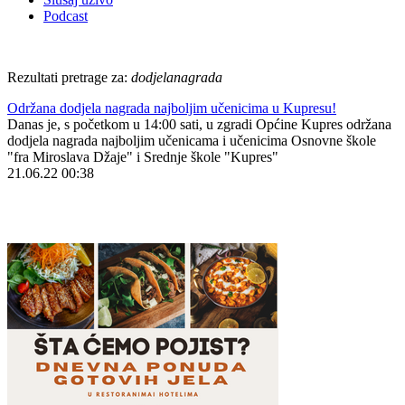
Podcast
Rezultati pretrage za:
dodjelanagrada
Održana dodjela nagrada najboljim učenicima u Kupresu!
Danas je, s početkom u 14:00 sati, u zgradi Općine Kupres održana
dodjela nagrada najboljim učenicama i učenicima Osnovne škole
"fra Miroslava Džaje" i Srednje škole "Kupres"
21.06.22 00:38