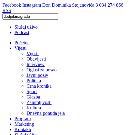
Facebook
Instagram
Don Dominika Stojanovića 3
034 274 866
RSS
Slušaj uživo
Podcast
Početna
Vijesti
Vijesti
Obavijesti
Interview
Oglasi za posao
Javni poziv
Politika
Crna kronika
Šport
Glazba
Zanimljivosti
Kultura
Dnevna ponuda jela
Program
Marketing
Kontakti
Slušaj uživo