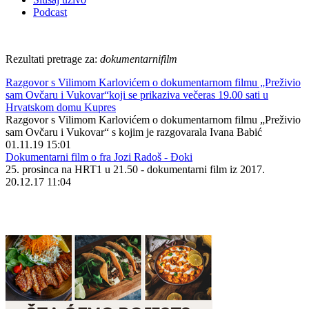
Podcast
Rezultati pretrage za:
dokumentarnifilm
Razgovor s Vilimom Karlovićem o dokumentarnom filmu „Preživio
sam Ovčaru i Vukovar“koji se prikaziva večeras 19.00 sati u
Hrvatskom domu Kupres
Razgovor s Vilimom Karlovićem o dokumentarnom filmu „Preživio
sam Ovčaru i Vukovar“ s kojim je razgovarala Ivana Babić
01.11.19 15:01
Dokumentarni film o fra Jozi Radoš - Đoki
25. prosinca na HRT1 u 21.50 - dokumentarni film iz 2017.
20.12.17 11:04