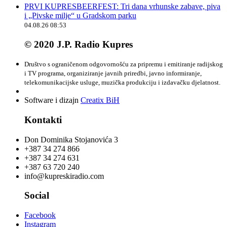
PRVI KUPRESBEERFEST: Tri dana vrhunske zabave, piva
i „Pivske milje“ u Gradskom parku
04.08.26 08:53
© 2020 J.P. Radio Kupres
Društvo s ograničenom odgovornošću za pripremu i emitiranje radijskog
i TV programa, organiziranje javnih priredbi, javno informiranje,
telekomunikacijske usluge, muzička produkciju i izdavačku djelatnost.
Software i dizajn
Creatix BiH
Kontakti
Don Dominika Stojanovića 3
+387 34 274 866
+387 34 274 631
+387 63 720 240
info@kupreskiradio.com
Social
Facebook
Instagram