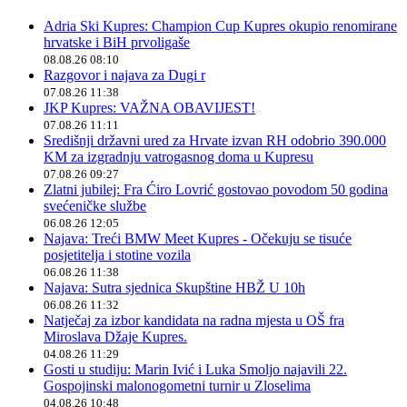
Adria Ski Kupres: Champion Cup Kupres okupio renomirane
hrvatske i BiH prvoligaše
08.08.26 08:10
Razgovor i najava za Dugi r
07.08.26 11:38
JKP Kupres: VAŽNA OBAVIJEST!
07.08.26 11:11
Središnji državni ured za Hrvate izvan RH odobrio 390.000
KM za izgradnju vatrogasnog doma u Kupresu
07.08.26 09:27
Zlatni jubilej: Fra Ćiro Lovrić gostovao povodom 50 godina
svećeničke službe
06.08.26 12:05
Najava: Treći BMW Meet Kupres - Očekuju se tisuće
posjetitelja i stotine vozila
06.08.26 11:38
Najava: Sutra sjednica Skupštine HBŽ U 10h
06.08.26 11:32
Natječaj za izbor kandidata na radna mjesta u OŠ fra
Miroslava Džaje Kupres.
04.08.26 11:29
Gosti u studiju: Marin Ivić i Luka Smoljo najavili 22.
Gospojinski malonogometni turnir u Zloselima
04.08.26 10:48