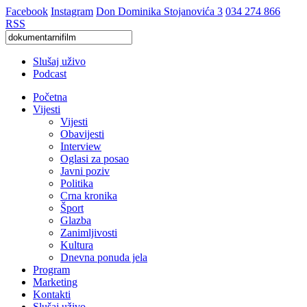
Facebook
Instagram
Don Dominika Stojanovića 3
034 274 866
RSS
Slušaj uživo
Podcast
Početna
Vijesti
Vijesti
Obavijesti
Interview
Oglasi za posao
Javni poziv
Politika
Crna kronika
Šport
Glazba
Zanimljivosti
Kultura
Dnevna ponuda jela
Program
Marketing
Kontakti
Slušaj uživo