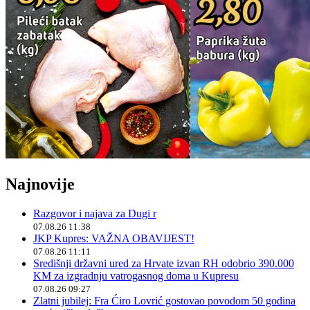
Najnovije
Razgovor i najava za Dugi r
07.08.26 11:38
JKP Kupres: VAŽNA OBAVIJEST!
07.08.26 11:11
Središnji državni ured za Hrvate izvan RH odobrio 390.000
KM za izgradnju vatrogasnog doma u Kupresu
07.08.26 09:27
Zlatni jubilej: Fra Ćiro Lovrić gostovao povodom 50 godina