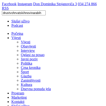
Facebook
Instagram
Don Dominika Stojanovića 3
034 274 866
RSS
Slušaj uživo
Podcast
Početna
Vijesti
Vijesti
Obavijesti
Interview
Oglasi za posao
Javni poziv
Politika
Crna kronika
Šport
Glazba
Zanimljivosti
Kultura
Dnevna ponuda jela
Program
Marketing
Kontakti
Slušaj uživo