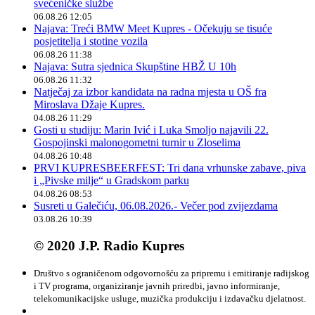
svećeničke službe
06.08.26 12:05
Najava: Treći BMW Meet Kupres - Očekuju se tisuće
posjetitelja i stotine vozila
06.08.26 11:38
Najava: Sutra sjednica Skupštine HBŽ U 10h
06.08.26 11:32
Natječaj za izbor kandidata na radna mjesta u OŠ fra
Miroslava Džaje Kupres.
04.08.26 11:29
Gosti u studiju: Marin Ivić i Luka Smoljo najavili 22.
Gospojinski malonogometni turnir u Zloselima
04.08.26 10:48
PRVI KUPRESBEERFEST: Tri dana vrhunske zabave, piva
i „Pivske milje“ u Gradskom parku
04.08.26 08:53
Susreti u Galečiću, 06.08.2026.- Večer pod zvijezdama
03.08.26 10:39
© 2020 J.P. Radio Kupres
Društvo s ograničenom odgovornošću za pripremu i emitiranje radijskog
i TV programa, organiziranje javnih priredbi, javno informiranje,
telekomunikacijske usluge, muzička produkciju i izdavačku djelatnost.