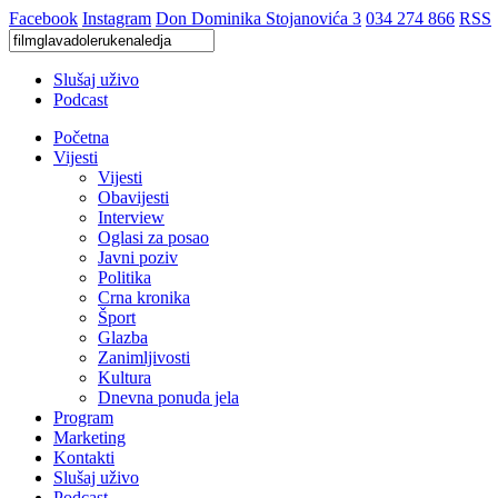
Facebook
Instagram
Don Dominika Stojanovića 3
034 274 866
RSS
Slušaj uživo
Podcast
Početna
Vijesti
Vijesti
Obavijesti
Interview
Oglasi za posao
Javni poziv
Politika
Crna kronika
Šport
Glazba
Zanimljivosti
Kultura
Dnevna ponuda jela
Program
Marketing
Kontakti
Slušaj uživo
Podcast