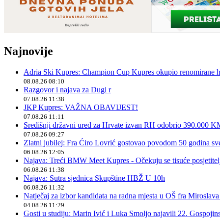
Najnovije
Adria Ski Kupres: Champion Cup Kupres okupio renomirane hr
08.08.26 08:10
Razgovor i najava za Dugi r
07.08.26 11:38
JKP Kupres: VAŽNA OBAVIJEST!
07.08.26 11:11
Središnji državni ured za Hrvate izvan RH odobrio 390.000 
07.08.26 09:27
Zlatni jubilej: Fra Ćiro Lovrić gostovao povodom 50 godina sv
06.08.26 12:05
Najava: Treći BMW Meet Kupres - Očekuju se tisuće posjetitelja
06.08.26 11:38
Najava: Sutra sjednica Skupštine HBŽ U 10h
06.08.26 11:32
Natječaj za izbor kandidata na radna mjesta u OŠ fra Miroslav
04.08.26 11:29
Gosti u studiju: Marin Ivić i Luka Smoljo najavili 22. Gospoji