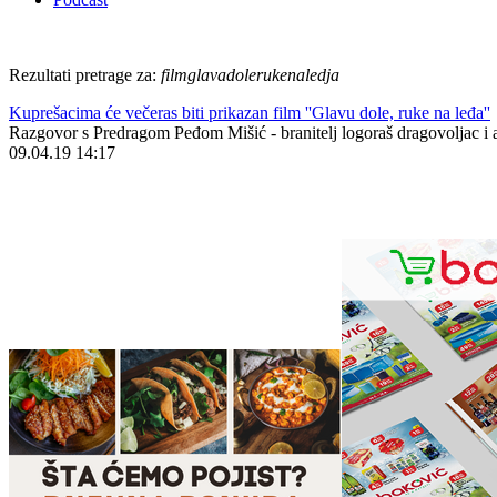
Rezultati pretrage za:
filmglavadolerukenaledja
Kuprešacima će večeras biti prikazan film ''Glavu dole, ruke na leđa''
Razgovor s Predragom Peđom Mišić - branitelj logoraš dragovoljac i ak
09.04.19 14:17