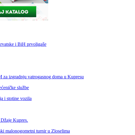
vatske i BiH prvoligaše
KM za izgradnju vatrogasnog doma u Kupresu
ećeničke službe
 i stotine vozila
a Džaje Kupres.
nski malonogometni turnir u Zloselima