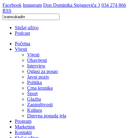
Facebook
Instagram
Don Dominika Stojanovića 3
034 274 866
RSS
Slušaj uživo
Podcast
Početna
Vijesti
Vijesti
Obavijesti
Interview
Oglasi za posao
Javni poziv
Politika
Crna kronika
Šport
Glazba
Zanimljivosti
Kultura
Dnevna ponuda jela
Program
Marketing
Kontakti
Slušaj uživo