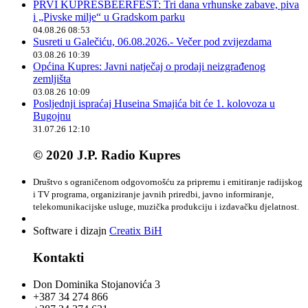
PRVI KUPRESBEERFEST: Tri dana vrhunske zabave, piva
i „Pivske milje“ u Gradskom parku
04.08.26 08:53
Susreti u Galečiću, 06.08.2026.- Večer pod zvijezdama
03.08.26 10:39
Općina Kupres: Javni natječaj o prodaji neizgrađenog
zemljišta
03.08.26 10:09
Posljednji ispraćaj Huseina Smajića bit će 1. kolovoza u
Bugojnu
31.07.26 12:10
© 2020 J.P. Radio Kupres
Društvo s ograničenom odgovornošću za pripremu i emitiranje radijskog
i TV programa, organiziranje javnih priredbi, javno informiranje,
telekomunikacijske usluge, muzička produkciju i izdavačku djelatnost.
Software i dizajn
Creatix BiH
Kontakti
Don Dominika Stojanovića 3
+387 34 274 866