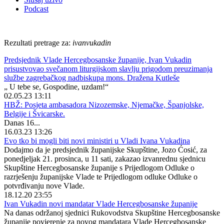
Podcast
Rezultati pretrage za:
ivanvukadin
Predsjednik Vlade Hercegbosanske županije, Ivan Vukadin
prisustvovao svečanom liturgijskom slavlju prigodom preuzimanja
službe zagrebačkog nadbiskupa mons. Dražena Kutleše
„ U tebe se, Gospodine, uzdam!“
02.05.23 13:11
HBŽ: Posjeta ambasadora Nizozemske, Njemačke, Španjolske,
Belgije i Švicarske.
Danas 16...
16.03.23 13:26
Evo tko bi mogli biti novi ministiri u Vladi Ivana Vukadina
Dodajmo da je predsjednik županijske Skupštine, Jozo Ćosić, za
ponedjeljak 21. prosinca, u 11 sati, zakazao izvanrednu sjednicu
Skupštine Hercegbosanske županije s Prijedlogom Odluke o
razrješenju županijske Vlade te Prijedlogom odluke Odluke o
potvrđivanju nove Vlade.
18.12.20 23:55
Ivan Vukadin novi mandatar Vlade Hercegbosanske županije
Na danas održanoj sjednici Rukovodstva Skupštine Hercegbosanske
županije povjerenje za novog mandatara Vlade Hercegbosanske