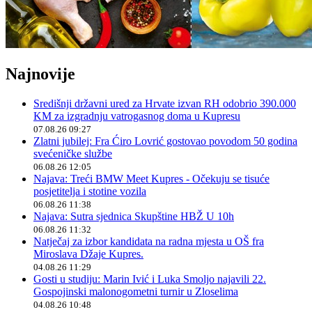
Najnovije
Središnji državni ured za Hrvate izvan RH odobrio 390.000
KM za izgradnju vatrogasnog doma u Kupresu
07.08.26 09:27
Zlatni jubilej: Fra Ćiro Lovrić gostovao povodom 50 godina
svećeničke službe
06.08.26 12:05
Najava: Treći BMW Meet Kupres - Očekuju se tisuće
posjetitelja i stotine vozila
06.08.26 11:38
Najava: Sutra sjednica Skupštine HBŽ U 10h
06.08.26 11:32
Natječaj za izbor kandidata na radna mjesta u OŠ fra
Miroslava Džaje Kupres.
04.08.26 11:29
Gosti u studiju: Marin Ivić i Luka Smoljo najavili 22.
Gospojinski malonogometni turnir u Zloselima
04.08.26 10:48