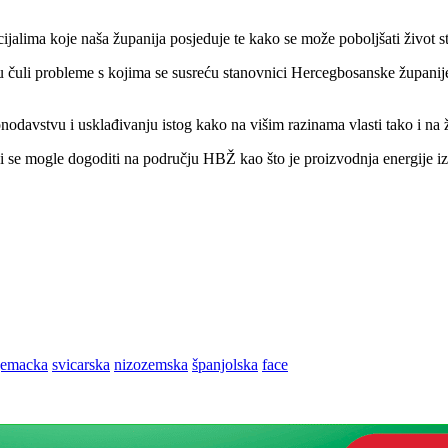
ijalima koje naša županija posjeduje te kako se može poboljšati život 
u čuli probleme s kojima se susreću stanovnici Hercegbosanske županije 
odavstvu i usklađivanju istog kako na višim razinama vlasti tako i na ž
bi se mogle dogoditi na području HBŽ kao što je proizvodnja energije iz ob
jemacka
svicarska
nizozemska
španjolska
face