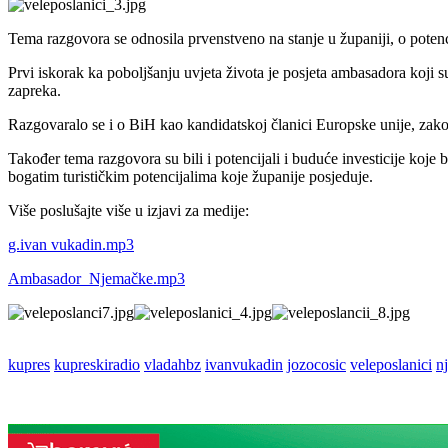
Tema razgovora se odnosila prvenstveno na stanje u županiji, o potenc
Prvi iskorak ka poboljšanju uvjeta života je posjeta ambasadora koji s
zapreka.
Razgovaralo se i o BiH kao kandidatskoj članici Europske unije, zakon
Također tema razgovora su bili i potencijali i buduće investicije koje 
bogatim turističkim potencijalima koje županije posjeduje.
Više poslušajte više u izjavi za medije:
g.ivan vukadin.mp3
Ambasador_Njemačke.mp3
kupres
kupreskiradio
vladahbz
ivanvukadin
jozocosic
veleposlanici
n