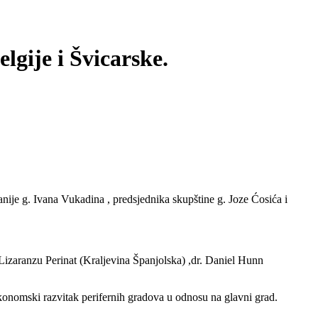
gije i Švicarske.
je g. Ivana Vukadina , predsjednika skupštine g. Joze Ćosića i
izaranzu Perinat (Kraljevina Španjolska) ,dr. Daniel Hunn
ekonomski razvitak perifernih gradova u odnosu na glavni grad.