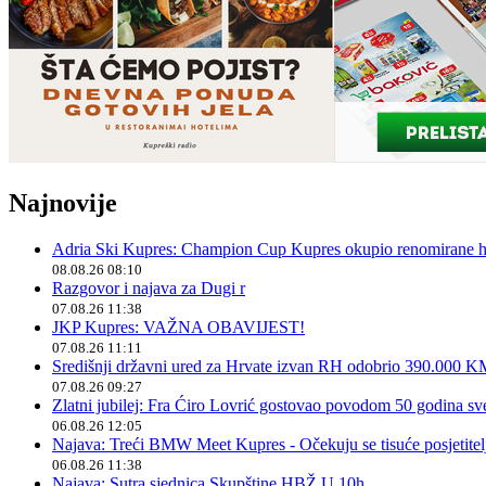
Najnovije
Adria Ski Kupres: Champion Cup Kupres okupio renomirane hr
08.08.26 08:10
Razgovor i najava za Dugi r
07.08.26 11:38
JKP Kupres: VAŽNA OBAVIJEST!
07.08.26 11:11
Središnji državni ured za Hrvate izvan RH odobrio 390.000 
07.08.26 09:27
Zlatni jubilej: Fra Ćiro Lovrić gostovao povodom 50 godina sv
06.08.26 12:05
Najava: Treći BMW Meet Kupres - Očekuju se tisuće posjetitelja
06.08.26 11:38
Najava: Sutra sjednica Skupštine HBŽ U 10h