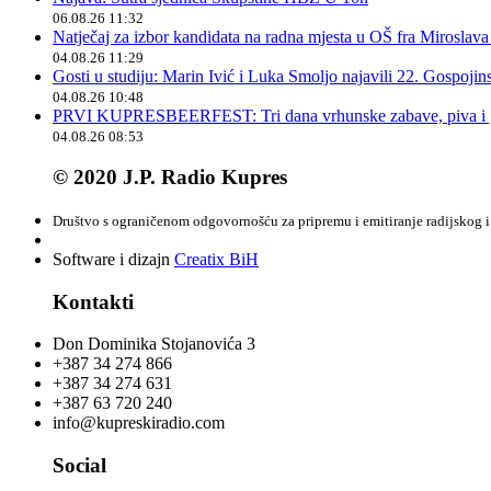
06.08.26 11:32
Natječaj za izbor kandidata na radna mjesta u OŠ fra Miroslav
04.08.26 11:29
Gosti u studiju: Marin Ivić i Luka Smoljo najavili 22. Gospoji
04.08.26 10:48
PRVI KUPRESBEERFEST: Tri dana vrhunske zabave, piva i „
04.08.26 08:53
© 2020 J.P. Radio Kupres
Društvo s ograničenom odgovornošću za pripremu i emitiranje radijskog i 
Software i dizajn
Creatix BiH
Kontakti
Don Dominika Stojanovića 3
+387 34 274 866
+387 34 274 631
+387 63 720 240
info@kupreskiradio.com
Social