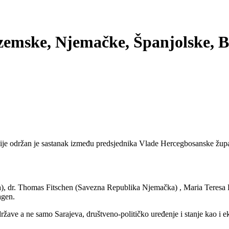
mske, Njemačke, Španjolske, Bel
e održan je sastanak između predsjednika Vlade Hercegbosanske župani
), dr. Thomas Fitschen (Savezna Republika Njemačka) , Maria Teresa L
agen.
države a ne samo Sarajeva, društveno-političko uređenje i stanje kao i 