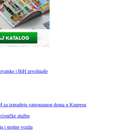
vatske i BiH prvoligaše
KM za izgradnju vatrogasnog doma u Kupresu
ećeničke službe
 i stotine vozila