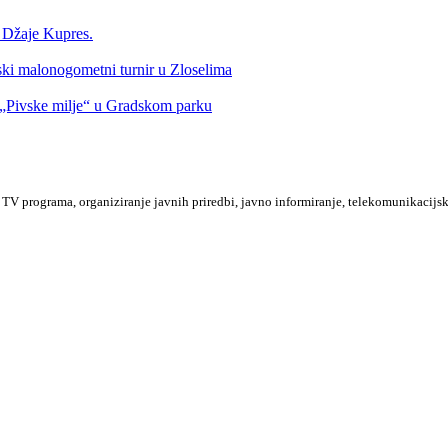
a Džaje Kupres.
nski malonogometni turnir u Zloselima
Pivske milje“ u Gradskom parku
TV programa, organiziranje javnih priredbi, javno informiranje, telekomunikacijsk