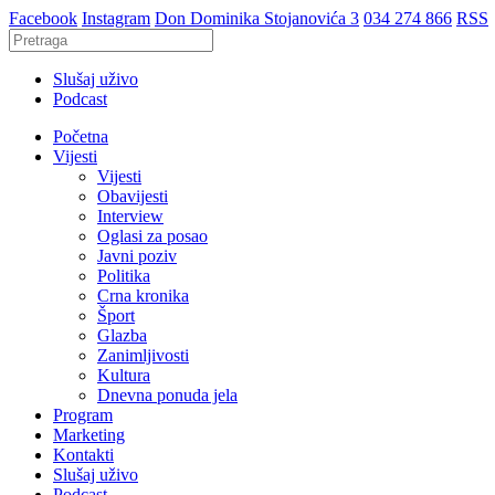
Facebook
Instagram
Don Dominika Stojanovića 3
034 274 866
RSS
Slušaj uživo
Podcast
Početna
Vijesti
Vijesti
Obavijesti
Interview
Oglasi za posao
Javni poziv
Politika
Crna kronika
Šport
Glazba
Zanimljivosti
Kultura
Dnevna ponuda jela
Program
Marketing
Kontakti
Slušaj uživo
Podcast