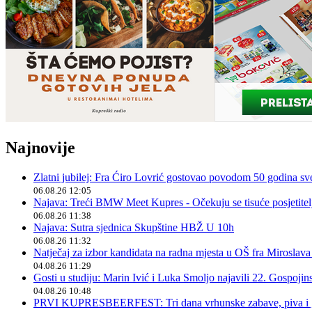
Najnovije
Zlatni jubilej: Fra Ćiro Lovrić gostovao povodom 50 godina sv
06.08.26 12:05
Najava: Treći BMW Meet Kupres - Očekuju se tisuće posjetitelja
06.08.26 11:38
Najava: Sutra sjednica Skupštine HBŽ U 10h
06.08.26 11:32
Natječaj za izbor kandidata na radna mjesta u OŠ fra Miroslav
04.08.26 11:29
Gosti u studiju: Marin Ivić i Luka Smoljo najavili 22. Gospoji
04.08.26 10:48
PRVI KUPRESBEERFEST: Tri dana vrhunske zabave, piva i „