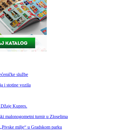
ećeničke službe
 i stotine vozila
a Džaje Kupres.
nski malonogometni turnir u Zloselima
Pivske milje“ u Gradskom parku