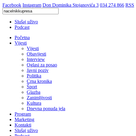
Facebook
Instagram
Don Dominika Stojanovića 3
034 274 866
RSS
Slušaj uživo
Podcast
Početna
Vijesti
Vijesti
Obavijesti
Interview
Oglasi za posao
Javni poziv
Politika
Crna kronika
Šport
Glazba
Zanimljivosti
Kultura
Dnevna ponuda jela
Program
Marketing
Kontakti
Slušaj uživo
Podcast