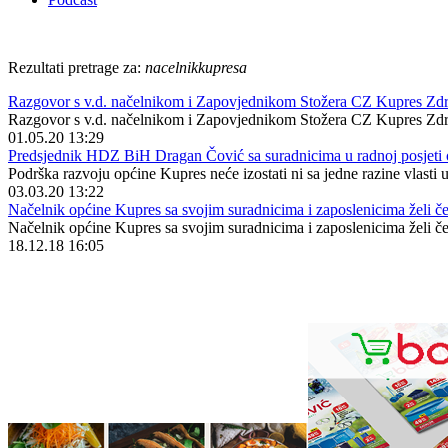
Rezultati pretrage za:
nacelnikkupresa
Razgovor s v.d. načelnikom i Zapovjednikom Stožera CZ Kupres 
Razgovor s v.d. načelnikom i Zapovjednikom Stožera CZ Kupres Zdra
01.05.20 13:29
Predsjednik HDZ BiH Dragan Čović sa suradnicima u radnoj posjeti 
Podrška razvoju općine Kupres neće izostati ni sa jedne razine vlasti 
03.03.20 13:22
Načelnik općine Kupres sa svojim suradnicima i zaposlenicima želi č
Načelnik općine Kupres sa svojim suradnicima i zaposlenicima želi č
18.12.18 16:05