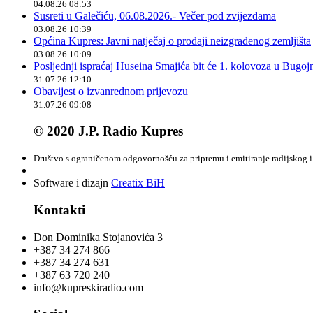
04.08.26 08:53
Susreti u Galečiću, 06.08.2026.- Večer pod zvijezdama
03.08.26 10:39
Općina Kupres: Javni natječaj o prodaji neizgrađenog zemljišta
03.08.26 10:09
Posljednji ispraćaj Huseina Smajića bit će 1. kolovoza u Bugoj
31.07.26 12:10
Obavijest o izvanrednom prijevozu
31.07.26 09:08
© 2020 J.P. Radio Kupres
Društvo s ograničenom odgovornošću za pripremu i emitiranje radijskog i 
Software i dizajn
Creatix BiH
Kontakti
Don Dominika Stojanovića 3
+387 34 274 866
+387 34 274 631
+387 63 720 240
info@kupreskiradio.com