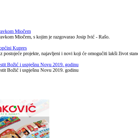
Zdravkom Miočem
vkom Miočem, s kojim je razgovarao Josip Ivić - Rašo.
općini Kupres
uz postojeće projekte, najavljeni i novi koji će omogućiti lakši život s
estit Božić i uspješnu Novu 2019. godinu
estit Božić i uspješnu Novu 2019. godinu