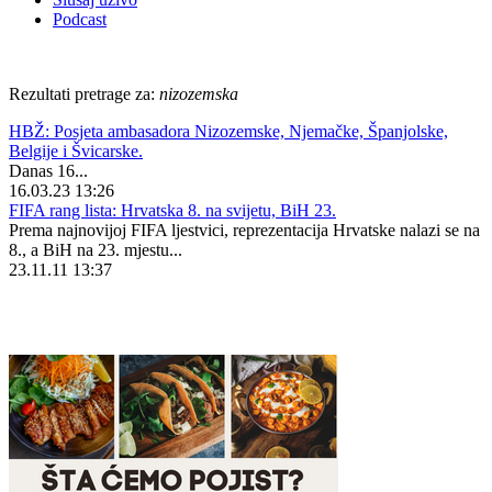
Podcast
Rezultati pretrage za:
nizozemska
HBŽ: Posjeta ambasadora Nizozemske, Njemačke, Španjolske,
Belgije i Švicarske.
Danas 16...
16.03.23 13:26
FIFA rang lista: Hrvatska 8. na svijetu, BiH 23.
Prema najnovijoj FIFA ljestvici, reprezentacija Hrvatske nalazi se na
8., a BiH na 23. mjestu...
23.11.11 13:37