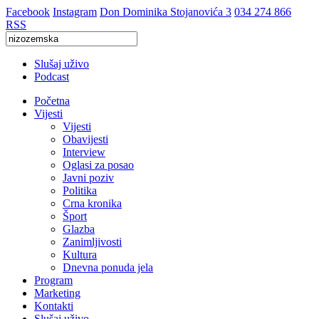
Facebook
Instagram
Don Dominika Stojanovića 3
034 274 866
RSS
Slušaj uživo
Podcast
Početna
Vijesti
Vijesti
Obavijesti
Interview
Oglasi za posao
Javni poziv
Politika
Crna kronika
Šport
Glazba
Zanimljivosti
Kultura
Dnevna ponuda jela
Program
Marketing
Kontakti
Slušaj uživo