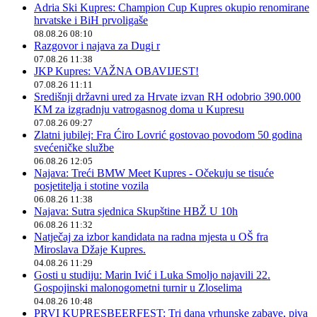
Adria Ski Kupres: Champion Cup Kupres okupio renomirane
hrvatske i BiH prvoligaše
08.08.26 08:10
Razgovor i najava za Dugi r
07.08.26 11:38
JKP Kupres: VAŽNA OBAVIJEST!
07.08.26 11:11
Središnji državni ured za Hrvate izvan RH odobrio 390.000
KM za izgradnju vatrogasnog doma u Kupresu
07.08.26 09:27
Zlatni jubilej: Fra Ćiro Lovrić gostovao povodom 50 godina
svećeničke službe
06.08.26 12:05
Najava: Treći BMW Meet Kupres - Očekuju se tisuće
posjetitelja i stotine vozila
06.08.26 11:38
Najava: Sutra sjednica Skupštine HBŽ U 10h
06.08.26 11:32
Natječaj za izbor kandidata na radna mjesta u OŠ fra
Miroslava Džaje Kupres.
04.08.26 11:29
Gosti u studiju: Marin Ivić i Luka Smoljo najavili 22.
Gospojinski malonogometni turnir u Zloselima
04.08.26 10:48
PRVI KUPRESBEERFEST: Tri dana vrhunske zabave, piva