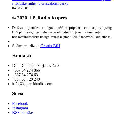
i „Pivske milje“ u Gradskom parku
04.08.26 08:53
© 2020 J.P. Radio Kupres
Društvo s ograničenom odgovornošću za pripremu i emitiranje radijskog
i TV programa, organiziranje javnih priredbi, javno informiranje,
telekomunikacijske usluge, muzička produkciju i izdavačku djelatnost.
Software i dizajn
Creatix BiH
Kontakti
Don Dominika Stojanovića 3
+387 34 274 866
+387 34 274 631
+387 63 720 240
info@kupreskiradio.com
Social
Facebook
Instagram
RSS bilješke