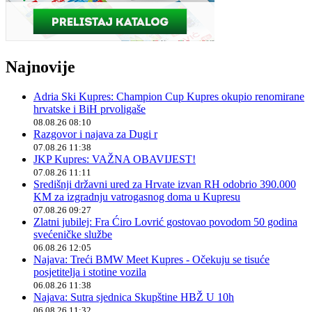
Najnovije
Adria Ski Kupres: Champion Cup Kupres okupio renomirane
hrvatske i BiH prvoligaše
08.08.26 08:10
Razgovor i najava za Dugi r
07.08.26 11:38
JKP Kupres: VAŽNA OBAVIJEST!
07.08.26 11:11
Središnji državni ured za Hrvate izvan RH odobrio 390.000
KM za izgradnju vatrogasnog doma u Kupresu
07.08.26 09:27
Zlatni jubilej: Fra Ćiro Lovrić gostovao povodom 50 godina
svećeničke službe
06.08.26 12:05
Najava: Treći BMW Meet Kupres - Očekuju se tisuće
posjetitelja i stotine vozila
06.08.26 11:38
Najava: Sutra sjednica Skupštine HBŽ U 10h
06.08.26 11:32