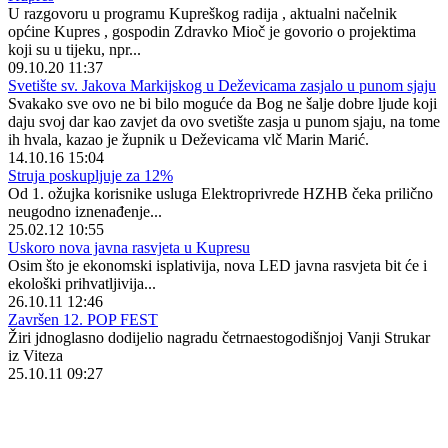
U razgovoru u programu Kupreškog radija , aktualni načelnik
općine Kupres , gospodin Zdravko Mioč je govorio o projektima
koji su u tijeku, npr...
09.10.20 11:37
Svetište sv. Jakova Markijskog u Deževicama zasjalo u punom sjaju
Svakako sve ovo ne bi bilo moguće da Bog ne šalje dobre ljude koji
daju svoj dar kao zavjet da ovo svetište zasja u punom sjaju, na tome
ih hvala, kazao je župnik u Deževicama vlč Marin Marić.
14.10.16 15:04
Struja poskupljuje za 12%
Od 1. ožujka korisnike usluga Elektroprivrede HZHB čeka prilično
neugodno iznenađenje...
25.02.12 10:55
Uskoro nova javna rasvjeta u Kupresu
Osim što je ekonomski isplativija, nova LED javna rasvjeta bit će i
ekološki prihvatljivija...
26.10.11 12:46
Završen 12. POP FEST
Žiri jdnoglasno dodijelio nagradu četrnaestogodišnjoj Vanji Strukar
iz Viteza
25.10.11 09:27