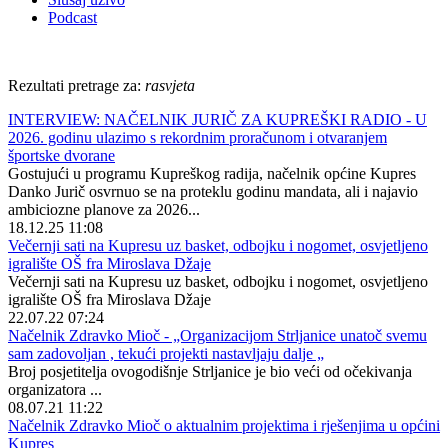
Podcast
Rezultati pretrage za:
rasvjeta
INTERVIEW: NAČELNIK JURIČ ZA KUPREŠKI RADIO - U
2026. godinu ulazimo s rekordnim proračunom i otvaranjem
športske dvorane
Gostujući u programu Kupreškog radija, načelnik općine Kupres
Danko Jurič osvrnuo se na proteklu godinu mandata, ali i najavio
ambiciozne planove za 2026...
18.12.25 11:08
Večernji sati na Kupresu uz basket, odbojku i nogomet, osvjetljeno
igralište OŠ fra Miroslava Džaje
Večernji sati na Kupresu uz basket, odbojku i nogomet, osvjetljeno
igralište OŠ fra Miroslava Džaje
22.07.22 07:24
Načelnik Zdravko Mioč - „Organizacijom Strljanice unatoč svemu
sam zadovoljan , tekući projekti nastavljaju dalje „
Broj posjetitelja ovogodišnje Strljanice je bio veći od očekivanja
organizatora ...
08.07.21 11:22
Načelnik Zdravko Mioč o aktualnim projektima i rješenjima u općini
Kupres