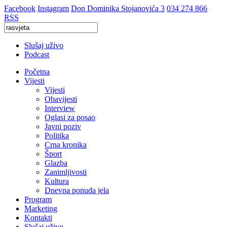
Facebook
Instagram
Don Dominika Stojanovića 3
034 274 866
RSS
Slušaj uživo
Podcast
Početna
Vijesti
Vijesti
Obavijesti
Interview
Oglasi za posao
Javni poziv
Politika
Crna kronika
Šport
Glazba
Zanimljivosti
Kultura
Dnevna ponuda jela
Program
Marketing
Kontakti
Slušaj uživo