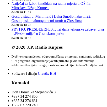
Natječaj za izbor kandidata na radna mjesta u OŠ fra
Miroslava Džaje Kupres.
04.08.26 11:29
Gosti u studiju: Marin Ivić i Luka Smoljo najavili 22.
Gospojinski malonogometni turnir u Zloselima
04.08.26 10:48
PRVI KUPRESBEERFEST: Tri dana vrhunske zabave, piva
i „Pivske milje“ u Gradskom parku
04.08.26 08:53
© 2020 J.P. Radio Kupres
Društvo s ograničenom odgovornošću za pripremu i emitiranje radijskog
i TV programa, organiziranje javnih priredbi, javno informiranje,
telekomunikacijske usluge, muzička produkciju i izdavačku djelatnost.
Software i dizajn
Creatix BiH
Kontakti
Don Dominika Stojanovića 3
+387 34 274 866
+387 34 274 631
+387 63 720 240