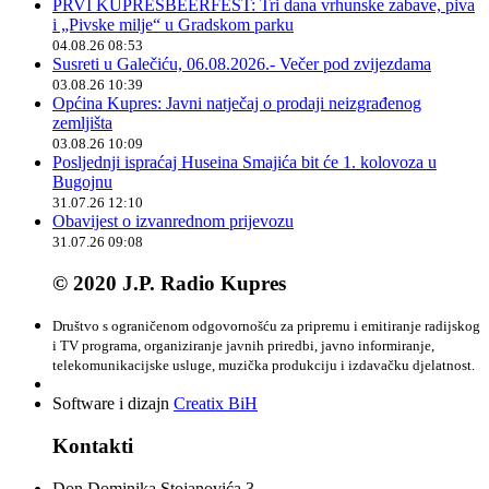
PRVI KUPRESBEERFEST: Tri dana vrhunske zabave, piva
i „Pivske milje“ u Gradskom parku
04.08.26 08:53
Susreti u Galečiću, 06.08.2026.- Večer pod zvijezdama
03.08.26 10:39
Općina Kupres: Javni natječaj o prodaji neizgrađenog
zemljišta
03.08.26 10:09
Posljednji ispraćaj Huseina Smajića bit će 1. kolovoza u
Bugojnu
31.07.26 12:10
Obavijest o izvanrednom prijevozu
31.07.26 09:08
© 2020 J.P. Radio Kupres
Društvo s ograničenom odgovornošću za pripremu i emitiranje radijskog
i TV programa, organiziranje javnih priredbi, javno informiranje,
telekomunikacijske usluge, muzička produkciju i izdavačku djelatnost.
Software i dizajn
Creatix BiH
Kontakti
Don Dominika Stojanovića 3