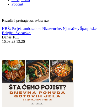
Podcast
Rezultati pretrage za:
svicarska
HBŽ: Posjeta ambasadora Nizozemske, Njemačke, Španjolske,
Belgije i Švicarske.
Danas 16...
16.03.23 13:26