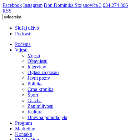
Facebook
Instagram
Don Dominika Stojanovića 3
034 274 866
RSS
Slušaj uživo
Podcast
Početna
Vijesti
Vijesti
Obavijesti
Interview
Oglasi za posao
Javni poziv
Politika
Crna kronika
Šport
Glazba
Zanimljivosti
Kultura
Dnevna ponuda jela
Program
Marketing
Kontakti
Slušaj uživo