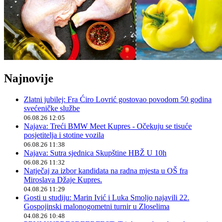
Najnovije
Zlatni jubilej: Fra Ćiro Lovrić gostovao povodom 50 godina
svećeničke službe
06.08.26 12:05
Najava: Treći BMW Meet Kupres - Očekuju se tisuće
posjetitelja i stotine vozila
06.08.26 11:38
Najava: Sutra sjednica Skupštine HBŽ U 10h
06.08.26 11:32
Natječaj za izbor kandidata na radna mjesta u OŠ fra
Miroslava Džaje Kupres.
04.08.26 11:29
Gosti u studiju: Marin Ivić i Luka Smoljo najavili 22.
Gospojinski malonogometni turnir u Zloselima
04.08.26 10:48