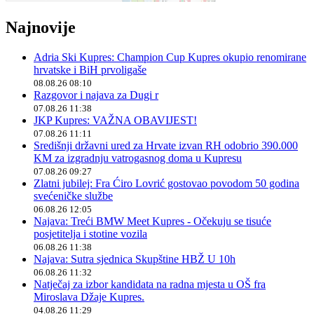
Najnovije
Adria Ski Kupres: Champion Cup Kupres okupio renomirane
hrvatske i BiH prvoligaše
08.08.26 08:10
Razgovor i najava za Dugi r
07.08.26 11:38
JKP Kupres: VAŽNA OBAVIJEST!
07.08.26 11:11
Središnji državni ured za Hrvate izvan RH odobrio 390.000
KM za izgradnju vatrogasnog doma u Kupresu
07.08.26 09:27
Zlatni jubilej: Fra Ćiro Lovrić gostovao povodom 50 godina
svećeničke službe
06.08.26 12:05
Najava: Treći BMW Meet Kupres - Očekuju se tisuće
posjetitelja i stotine vozila
06.08.26 11:38
Najava: Sutra sjednica Skupštine HBŽ U 10h
06.08.26 11:32
Natječaj za izbor kandidata na radna mjesta u OŠ fra
Miroslava Džaje Kupres.
04.08.26 11:29