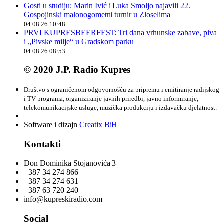
Gosti u studiju: Marin Ivić i Luka Smoljo najavili 22.
Gospojinski malonogometni turnir u Zloselima
04.08.26 10:48
PRVI KUPRESBEERFEST: Tri dana vrhunske zabave, piva
i „Pivske milje“ u Gradskom parku
04.08.26 08:53
© 2020 J.P. Radio Kupres
Društvo s ograničenom odgovornošću za pripremu i emitiranje radijskog
i TV programa, organiziranje javnih priredbi, javno informiranje,
telekomunikacijske usluge, muzička produkciju i izdavačku djelatnost.
Software i dizajn
Creatix BiH
Kontakti
Don Dominika Stojanovića 3
+387 34 274 866
+387 34 274 631
+387 63 720 240
info@kupreskiradio.com
Social