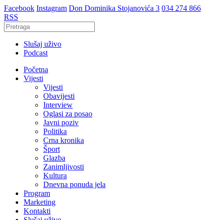
Facebook
Instagram
Don Dominika Stojanovića 3
034 274 866
RSS
Slušaj uživo
Podcast
Početna
Vijesti
Vijesti
Obavijesti
Interview
Oglasi za posao
Javni poziv
Politika
Crna kronika
Šport
Glazba
Zanimljivosti
Kultura
Dnevna ponuda jela
Program
Marketing
Kontakti
Slušaj uživo