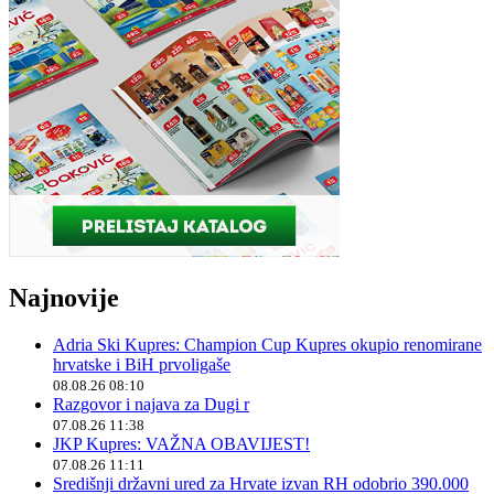
Najnovije
Adria Ski Kupres: Champion Cup Kupres okupio renomirane
hrvatske i BiH prvoligaše
08.08.26 08:10
Razgovor i najava za Dugi r
07.08.26 11:38
JKP Kupres: VAŽNA OBAVIJEST!
07.08.26 11:11
Središnji državni ured za Hrvate izvan RH odobrio 390.000