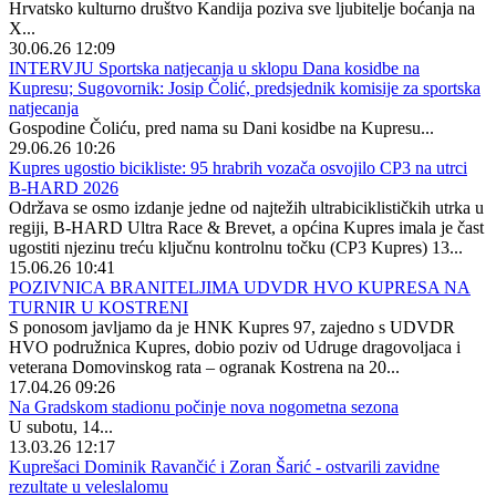
Hrvatsko kulturno društvo Kandija poziva sve ljubitelje boćanja na
X...
30.06.26 12:09
INTERVJU Sportska natjecanja u sklopu Dana kosidbe na
Kupresu; Sugovornik: Josip Čolić, predsjednik komisije za sportska
natjecanja
Gospodine Čoliću, pred nama su Dani kosidbe na Kupresu...
29.06.26 10:26
Kupres ugostio bicikliste: 95 hrabrih vozača osvojilo CP3 na utrci
B-HARD 2026
Održava se osmo izdanje jedne od najtežih ultrabiciklističkih utrka u
regiji, B-HARD Ultra Race & Brevet, a općina Kupres imala je čast
ugostiti njezinu treću ključnu kontrolnu točku (CP3 Kupres) 13...
15.06.26 10:41
POZIVNICA BRANITELJIMA UDVDR HVO KUPRESA NA
TURNIR U KOSTRENI
S ponosom javljamo da je HNK Kupres 97, zajedno s UDVDR
HVO podružnica Kupres, dobio poziv od Udruge dragovoljaca i
veterana Domovinskog rata – ogranak Kostrena na 20...
17.04.26 09:26
Na Gradskom stadionu počinje nova nogometna sezona
U subotu, 14...
13.03.26 12:17
Kuprešaci Dominik Ravančić i Zoran Šarić - ostvarili zavidne
rezultate u veleslalomu