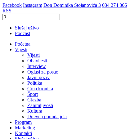
Facebook
Instagram
Don Dominika Stojanovića 3
034 274 866
RSS
Slušaj uživo
Podcast
Početna
Vijesti
Vijesti
Obavijesti
Interview
Oglasi za posao
Javni poziv
Politika
Crna kronika
Šport
Glazba
Zanimljivosti
Kultura
Dnevna ponuda jela
Program
Marketing
Kontakti
Slušaj uživo