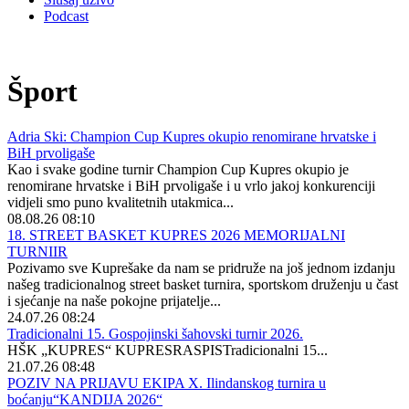
Podcast
Šport
Adria Ski: Champion Cup Kupres okupio renomirane hrvatske i
BiH prvoligaše
Kao i svake godine turnir Champion Cup Kupres okupio je
renomirane hrvatske i BiH prvoligaše i u vrlo jakoj konkurenciji
vidjeli smo puno kvalitetnih utakmica...
08.08.26 08:10
18. STREET BASKET KUPRES 2026 MEMORIJALNI
TURNIIR
Pozivamo sve Kuprešake da nam se pridruže na još jednom izdanju
našeg tradicionalnog street basket turnira, sportskom druženju u čast
i sjećanje na naše pokojne prijatelje...
24.07.26 08:24
Tradicionalni 15. Gospojinski šahovski turnir 2026.
HŠK „KUPRES“ KUPRESRASPISTradicionalni 15...
21.07.26 08:48
POZIV NA PRIJAVU EKIPA X. Ilindanskog turnira u
boćanju“KANDIJA 2026“