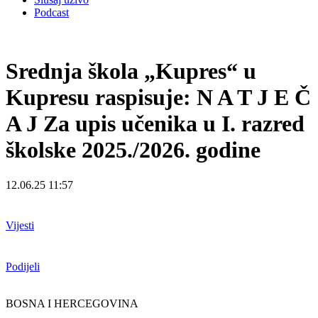
Podcast
Srednja škola „Kupres“ u
Kupresu raspisuje: N A T J E Č
A J Za upis učenika u I. razred
školske 2025./2026. godine
12.06.25 11:57
Vijesti
Podijeli
BOSNA I HERCEGOVINA