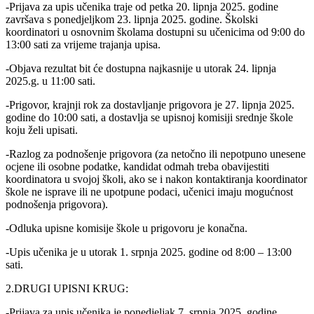
-Prijava za upis učenika traje od petka 20. lipnja 2025. godine
završava s ponedjeljkom 23. lipnja 2025. godine. Školski
koordinatori u osnovnim školama dostupni su učenicima od 9:00 do
13:00 sati za vrijeme trajanja upisa.
-Objava rezultat bit će dostupna najkasnije u utorak 24. lipnja
2025.g. u 11:00 sati.
-Prigovor, krajnji rok za dostavljanje prigovora je 27. lipnja 2025.
godine do 10:00 sati, a dostavlja se upisnoj komisiji srednje škole
koju želi upisati.
-Razlog za podnošenje prigovora (za netočno ili nepotpuno unesene
ocjene ili osobne podatke, kandidat odmah treba obavijestiti
koordinatora u svojoj školi, ako se i nakon kontaktiranja koordinator
škole ne isprave ili ne upotpune podaci, učenici imaju mogućnost
podnošenja prigovora).
-Odluka upisne komisije škole u prigovoru je konačna.
-Upis učenika je u utorak 1. srpnja 2025. godine od 8:00 – 13:00
sati.
2.DRUGI UPISNI KRUG:
-Prijava za upis učenika je ponedjeljak 7. srpnja 2025. godine.