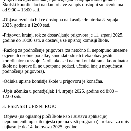
Školski koordinatori na dan prijave za upis dostupni su učenicima
od 9:00 – 13:00 sati.
-Objava rezultata bit će dostupna najkasnije do utorka 8. srpnja
2025. godine u 12:00 sati.
-Prigovor, krajnji rok za dostavljanje prigovora je 11. srpanj 2025.
godine do 10:00 sati, a dostavlja se upisnoj komisiji škole.
-Razlog za podnošenje prigovora (za netočno ili nepotpuno unesene
ocjene ili osobne podatke, kandidat odmah treba obavijestiti
koordinatora u svojoj školi, ako se i nakon kontaktiranja koordinator
škole ne isprave ili ne upotpune podaci, učenici imaju mogućnost
podnošenja prigovora).
-Odluka upisne komisije škole u prigovoru je konačna.
-Upis učenika u ponedjeljak 14. srpnja 2025. godine od 8:00 –
12:00 sati.
3.JESENSKI UPISNI ROK:
-Objava (na oglasnoj ploči škole kao i sustavu aplikacije)
nepopunjenih upisnih mjesta (prema vrsti programa) i rokova za upis
najkasnije do 14. kolovoza 2025. godine