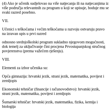
(4) Ako je učenik sudjelovao na više natjecanja ili na natjecanjima iz
više područja relevantnih za program u koji se upisuje, boduje mu se
svaki razred posebno.
VII.
Učenici s teškoćama i većim teškoćama u razvoju ostvaruju pravo
na izravan upis u prvi razred
odnosno srednjoškolski program sukladno njegovom mogućnosti,
dok temelj za uključivanje čini procjena Prvostupanjskog stručnog
povjerenstva (prema važećem rješenju).
VIII.
Elementi za izbor učenika su:
Opća gimnazija: hrvatski jezik, strani jezik, matematika, povijest i
zemljopis
Ekonomski tehničar (financije i računovodstvo): hrvatski jezik,
strani jezik, matematika, povijest i zemljopis
Šumarski tehničar: hrvatski jezik, matematika, fizika, kemija i
biologija