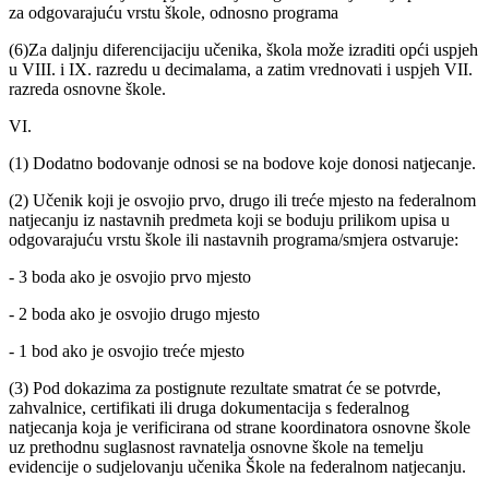
za odgovarajuću vrstu škole, odnosno programa
(6)Za daljnju diferencijaciju učenika, škola može izraditi opći uspjeh
u VIII. i IX. razredu u decimalama, a zatim vrednovati i uspjeh VII.
razreda osnovne škole.
VI.
(1) Dodatno bodovanje odnosi se na bodove koje donosi natjecanje.
(2) Učenik koji je osvojio prvo, drugo ili treće mjesto na federalnom
natjecanju iz nastavnih predmeta koji se boduju prilikom upisa u
odgovarajuću vrstu škole ili nastavnih programa/smjera ostvaruje:
- 3 boda ako je osvojio prvo mjesto
- 2 boda ako je osvojio drugo mjesto
- 1 bod ako je osvojio treće mjesto
(3) Pod dokazima za postignute rezultate smatrat će se potvrde,
zahvalnice, certifikati ili druga dokumentacija s federalnog
natjecanja koja je verificirana od strane koordinatora osnovne škole
uz prethodnu suglasnost ravnatelja osnovne škole na temelju
evidencije o sudjelovanju učenika Škole na federalnom natjecanju.