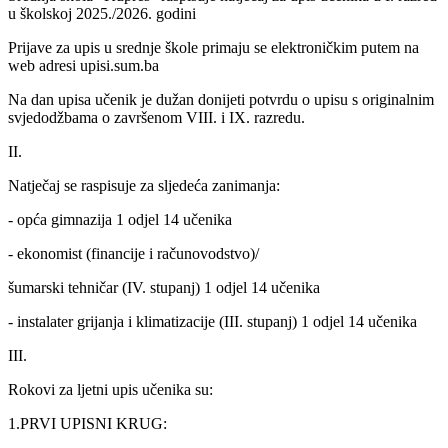
u školskoj 2025./2026. godini
Prijave za upis u srednje škole primaju se elektroničkim putem na
web adresi upisi.sum.ba
Na dan upisa učenik je dužan donijeti potvrdu o upisu s originalnim
svjedodžbama o završenom VIII. i IX. razredu.
II.
Natječaj se raspisuje za sljedeća zanimanja:
- opća gimnazija 1 odjel 14 učenika
- ekonomist (financije i računovodstvo)/
šumarski tehničar (IV. stupanj) 1 odjel 14 učenika
- instalater grijanja i klimatizacije (III. stupanj) 1 odjel 14 učenika
III.
Rokovi za ljetni upis učenika su:
1.PRVI UPISNI KRUG: