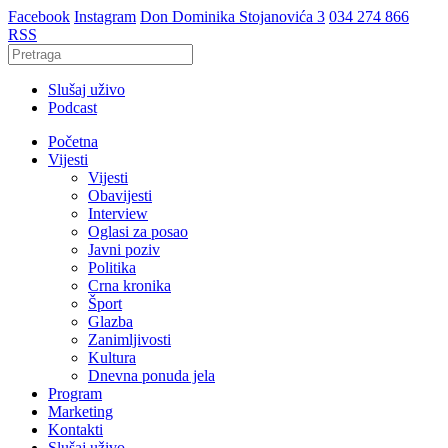
Facebook
Instagram
Don Dominika Stojanovića 3
034 274 866
RSS
Slušaj uživo
Podcast
Početna
Vijesti
Vijesti
Obavijesti
Interview
Oglasi za posao
Javni poziv
Politika
Crna kronika
Šport
Glazba
Zanimljivosti
Kultura
Dnevna ponuda jela
Program
Marketing
Kontakti
Slušaj uživo