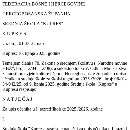
FEDERACIJA BOSNE I HERCEGOVINE
HERCEGBOSANSKA ŽUPANIJA
SREDNJA ŠKOLA "KUPRES"
K U P R E S
Ur. broj: 01-38-325/25
Kupres: 10. lipnja 2025. godine
Temeljem članka 78. Zakona o srednjem školstvu ("Narodne novine
HBŽ“, broj: 12/04 i 12/08), a sukladno točki V. Odluci Ministarstva
znanosti prosvjete kulture i športa Hercegbosanske županije o upisu
učenika u srednje škole za školsku godinu 2025./2026., broj: 06-01-
34-942/25, od 9. lipnja 2025. godine Srednja škola „Kupres“ u
Kupresu raspisuje:
N A T J E Č A J
Za upis učenika u I. razred školske 2025./2026. godine
I.
Srednja škola "Kupres" raspisuje natječaj za upis učenika u I. razred