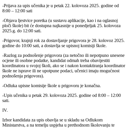
-Prijava za upis učenika je u petak 22. kolovoza 2025. godine od
8:00 – 12:00 sati
-Objava ljestvice poretka (u sustavu aplikacije, kao i na oglasnoj
ploči škole) bit će dostupna najkasnije u ponedjeljak 25. kolovoza
2025.g. do 12:00 sati.
-Prigovor, krajnji rok za dostavljanje prigovora je 28. kolovoz 2025.
godine do 10:00 sati, a dostavlja se upisnoj komisiji škole.
-Razlog za podnošenje prigovora (za netočno ili nepotpuno unesene
ocjene ili osobne podatke, kandidat odmah treba obavijestiti
koordinatora u svojoj školi, ako se i nakon kontaktiranja koordinator
škole ne isprave ili ne upotpune podaci, učenici imaju mogućnost
podnošenja prigovora).
-Odluka upisne komisije škole u prigovoru je konačna.
-Upis učenika u petak 29. kolovoza 2025. godine od 8:00 – 12:00
sati.
IV.
Izbor kandidata za upis obavlja se u skladu sa Odlukom
Ministarstva, a na temelju uspjeha u prethodnom školovanju te