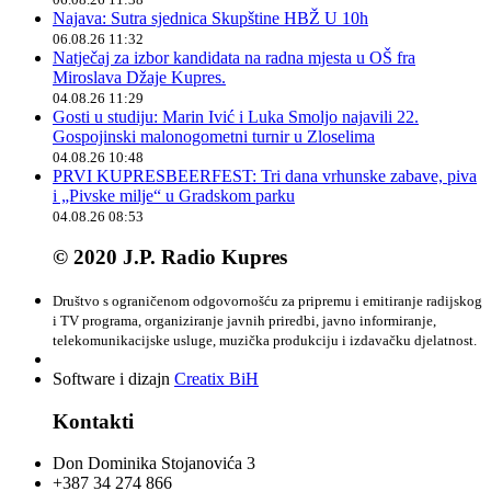
Najava: Sutra sjednica Skupštine HBŽ U 10h
06.08.26 11:32
Natječaj za izbor kandidata na radna mjesta u OŠ fra
Miroslava Džaje Kupres.
04.08.26 11:29
Gosti u studiju: Marin Ivić i Luka Smoljo najavili 22.
Gospojinski malonogometni turnir u Zloselima
04.08.26 10:48
PRVI KUPRESBEERFEST: Tri dana vrhunske zabave, piva
i „Pivske milje“ u Gradskom parku
04.08.26 08:53
© 2020 J.P. Radio Kupres
Društvo s ograničenom odgovornošću za pripremu i emitiranje radijskog
i TV programa, organiziranje javnih priredbi, javno informiranje,
telekomunikacijske usluge, muzička produkciju i izdavačku djelatnost.
Software i dizajn
Creatix BiH
Kontakti
Don Dominika Stojanovića 3
+387 34 274 866