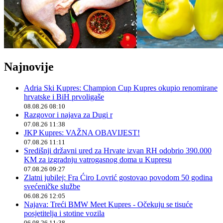
Najnovije
Adria Ski Kupres: Champion Cup Kupres okupio renomirane
hrvatske i BiH prvoligaše
08.08.26 08:10
Razgovor i najava za Dugi r
07.08.26 11:38
JKP Kupres: VAŽNA OBAVIJEST!
07.08.26 11:11
Središnji državni ured za Hrvate izvan RH odobrio 390.000
KM za izgradnju vatrogasnog doma u Kupresu
07.08.26 09:27
Zlatni jubilej: Fra Ćiro Lovrić gostovao povodom 50 godina
svećeničke službe
06.08.26 12:05
Najava: Treći BMW Meet Kupres - Očekuju se tisuće
posjetitelja i stotine vozila
06.08.26 11:38