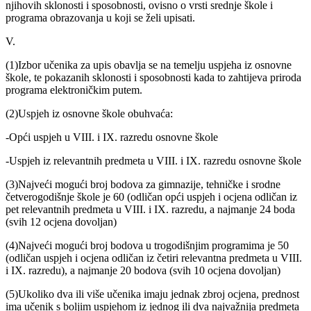
njihovih sklonosti i sposobnosti, ovisno o vrsti srednje škole i
programa obrazovanja u koji se želi upisati.
V.
(1)Izbor učenika za upis obavlja se na temelju uspjeha iz osnovne
škole, te pokazanih sklonosti i sposobnosti kada to zahtijeva priroda
programa elektroničkim putem.
(2)Uspjeh iz osnovne škole obuhvaća:
-Opći uspjeh u VIII. i IX. razredu osnovne škole
-Uspjeh iz relevantnih predmeta u VIII. i IX. razredu osnovne škole
(3)Najveći mogući broj bodova za gimnazije, tehničke i srodne
četverogodišnje škole je 60 (odličan opći uspjeh i ocjena odličan iz
pet relevantnih predmeta u VIII. i IX. razredu, a najmanje 24 boda
(svih 12 ocjena dovoljan)
(4)Najveći mogući broj bodova u trogodišnjim programima je 50
(odličan uspjeh i ocjena odličan iz četiri relevantna predmeta u VIII.
i IX. razredu), a najmanje 20 bodova (svih 10 ocjena dovoljan)
(5)Ukoliko dva ili više učenika imaju jednak zbroj ocjena, prednost
ima učenik s boljim uspjehom iz jednog ili dva najvažnija predmeta