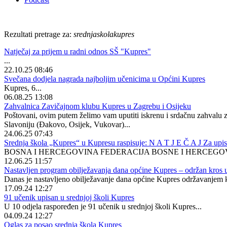
Rezultati pretrage za:
srednjaskolakupres
Natječaj za prijem u radni odnos SŠ "Kupres"
...
22.10.25 08:46
Svečana dodjela nagrada najboljim učenicima u Općini Kupres
Kupres, 6...
06.08.25 13:08
Zahvalnica Zavičajnom klubu Kupres u Zagrebu i Osijeku
Poštovani, ovim putem želimo vam uputiti iskrenu i srdačnu zahvalu 
Slavoniju (Đakovo, Osijek, Vukovar)...
24.06.25 07:43
Srednja škola „Kupres“ u Kupresu raspisuje: N A T J E Č A J Za upis
BOSNA I HERCEGOVINA FEDERACIJA BOSNE I HERCEGOVI
12.06.25 11:57
Nastavljen program obilježavanja dana općine Kupres – održan kros 
Danas je nastavljeno obilježavanje dana općine Kupres održavanjem kr
17.09.24 12:27
91 učenik upisan u srednjoj školi Kupres
U 10 odjela raspoređen je 91 učenik u srednjoj školi Kupres...
04.09.24 12:27
Oglas za posao srednja škola Kupres