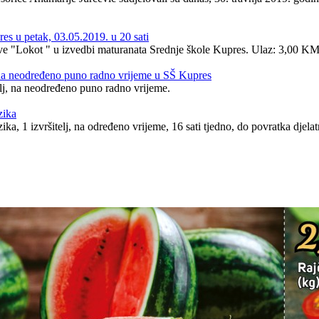
es u petak, 03.05.2019. u 20 sati
ave "Lokot " u izvedbi maturanata Srednje škole Kupres. Ulaz: 3,00 KM
, na neodređeno puno radno vrijeme u SŠ Kupres
elj, na neodređeno puno radno vrijeme.
zika
ka, 1 izvršitelj, na određeno vrijeme, 16 sati tjedno, do povratka djel