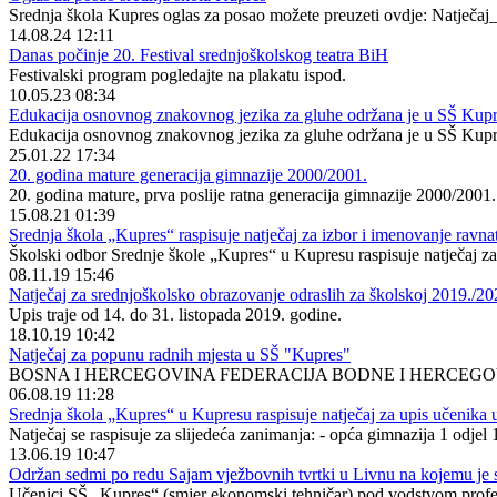
Srednja škola Kupres oglas za posao možete preuzeti ovdje: Natječa
14.08.24 12:11
Danas počinje 20. Festival srednjoškolskog teatra BiH
Festivalski program pogledajte na plakatu ispod.
10.05.23 08:34
Edukacija osnovnog znakovnog jezika za gluhe održana je u SŠ Kup
Edukacija osnovnog znakovnog jezika za gluhe održana je u SŠ Kup
25.01.22 17:34
20. godina mature generacija gimnazije 2000/2001.
20. godina mature, prva poslije ratna generacija gimnazije 2000/2001.
15.08.21 01:39
Srednja škola „Kupres“ raspisuje natječaj za izbor i imenovanje ravna
Školski odbor Srednje škole „Kupres“ u Kupresu raspisuje natječaj za
08.11.19 15:46
Natječaj za srednjoškolsko obrazovanje odraslih za školskoj 2019./2
Upis traje od 14. do 31. listopada 2019. godine.
18.10.19 10:42
Natječaj za popunu radnih mjesta u SŠ "Kupres"
BOSNA I HERCEGOVINA FEDERACIJA BODNE I HERCEGOVI
06.08.19 11:28
Srednja škola „Kupres“ u Kupresu raspisuje natječaj za upis učenika u
Natječaj se raspisuje za slijedeća zanimanja: - opća gimnazija 1 odjel
13.06.19 10:47
Održan sedmi po redu Sajam vježbovnih tvrtki u Livnu na kojemu je 
Učenici SŠ „Kupres“ (smjer ekonomski tehničar) pod vodstvom profeso