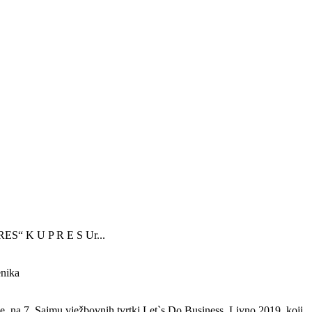
K U P R E S Ur...
enika
e, na 7. Sajmu vježbovnih tvrtki Let`s Do Business, Livno 2019, koji