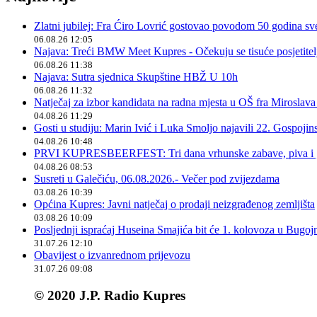
Zlatni jubilej: Fra Ćiro Lovrić gostovao povodom 50 godina sv
06.08.26 12:05
Najava: Treći BMW Meet Kupres - Očekuju se tisuće posjetitelja
06.08.26 11:38
Najava: Sutra sjednica Skupštine HBŽ U 10h
06.08.26 11:32
Natječaj za izbor kandidata na radna mjesta u OŠ fra Miroslav
04.08.26 11:29
Gosti u studiju: Marin Ivić i Luka Smoljo najavili 22. Gospoji
04.08.26 10:48
PRVI KUPRESBEERFEST: Tri dana vrhunske zabave, piva i „
04.08.26 08:53
Susreti u Galečiću, 06.08.2026.- Večer pod zvijezdama
03.08.26 10:39
Općina Kupres: Javni natječaj o prodaji neizgrađenog zemljišta
03.08.26 10:09
Posljednji ispraćaj Huseina Smajića bit će 1. kolovoza u Bugoj
31.07.26 12:10
Obavijest o izvanrednom prijevozu
31.07.26 09:08
© 2020 J.P. Radio Kupres