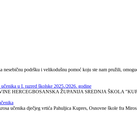
za nesebičnu podršku i velikodušnu pomoć koju ste nam pružili, omogu
 učenika u I. razred školske 2025./2026. godine
NE HERCEGBOSANSKA ŽUPANIJA SREDNJA ŠKOLA "KUPRES"
učenika
osa učenika dječjeg vrtića Pahuljica Kupres, Osnovne škole fra Mirosl