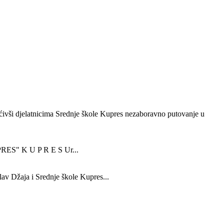
ćivši djelatnicima Srednje škole Kupres nezaboravno putovanje u
 K U P R E S Ur...
av Džaja i Srednje škole Kupres...