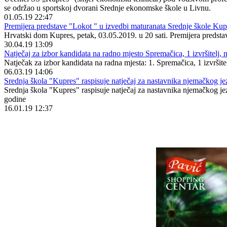
se održao u sportskoj dvorani Srednje ekonomske škole u Livnu.
01.05.19 22:47
Premijera predstave "Lokot " u izvedbi maturanata Srednje škole Kupr
Hrvatski dom Kupres, petak, 03.05.2019. u 20 sati. Premijera predst
30.04.19 13:09
Natječaj za izbor kandidata na radno mjesto Spremačica, 1 izvršitelj
Natječak za izbor kandidata na radna mjesta: 1. Spremačica, 1 izvršit
06.03.19 14:06
Srednja škola "Kupres" raspisuje natječaj za nastavnika njemačkog je
Srednja škola "Kupres" raspisuje natječaj za nastavnika njemačkog jezi
godine
16.01.19 12:37