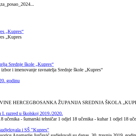
j_za_posao_2024...
res „Kupres“
res „Kupres
telja Srednje škole „Kupres“
 izbor i imenovanje ravnatelja Srednje škole „Kupres“
020. godinu
NE HERCEGBOSANKA ŽUPANIJA SREDNJA ŠKOLA „KUPRES“ 
 I. razred u školskoj 2019./2020.
 18 učenika - šumarski tehničar 1 odjel 18 učenika - kuhar 1 odjel 18 uč
sudjelovala i SŠ "Kupres"
rice Anamarije Jurčević sudjelovali su danas, 30. travnja 2019. godin