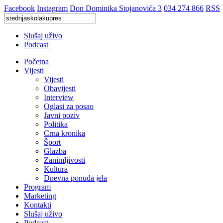
Facebook
Instagram
Don Dominika Stojanovića 3
034 274 866
RSS
Slušaj uživo
Podcast
Početna
Vijesti
Vijesti
Obavijesti
Interview
Oglasi za posao
Javni poziv
Politika
Crna kronika
Šport
Glazba
Zanimljivosti
Kultura
Dnevna ponuda jela
Program
Marketing
Kontakti
Slušaj uživo
Podcast