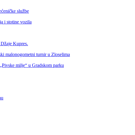
ećeničke službe
 i stotine vozila
a Džaje Kupres.
nski malonogometni turnir u Zloselima
Pivske milje“ u Gradskom parku
nu