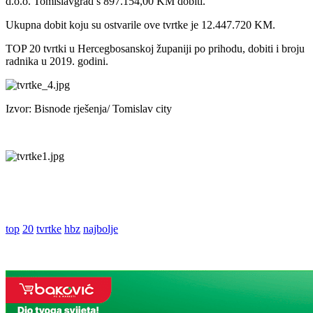
d.o.o. Tomislavgrad s 897.154,00 KM dobiti.
Ukupna dobit koju su ostvarile ove tvrtke je 12.447.720 KM.
TOP 20 tvrtki u Hercegbosanskoj županiji po prihodu, dobiti i broju
radnika u 2019. godini.
Izvor: Bisnode rješenja/ Tomislav city
top
20
tvrtke
hbz
najbolje