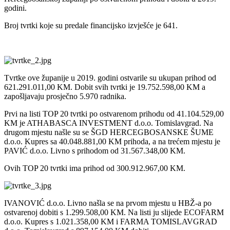
godini.
Broj tvrtki koje su predale financijsko izvješće je 641.
Tvrtke ove županije u 2019. godini ostvarile su ukupan prihod od
621.291.011,00 KM. Dobit svih tvrtki je 19.752.598,00 KM a
zapošljavaju prosječno 5.970 radnika.
Prvi na listi TOP 20 tvrtki po ostvarenom prihodu od 41.104.529,00
KM je ATHABASCA INVESTMENT d.o.o. Tomislavgrad. Na
drugom mjestu našle su se ŠGD HERCEGBOSANSKE ŠUME
d.o.o. Kupres sa 40.048.881,00 KM prihoda, a na trećem mjestu je
PAVIĆ d.o.o. Livno s prihodom od 31.567.348,00 KM.
Ovih TOP 20 tvrtki ima prihod od 300.912.967,00 KM.
IVANOVIĆ d.o.o. Livno našla se na prvom mjestu u HBŽ-a po
ostvarenoj dobiti s 1.299.508,00 KM. Na listi ju slijede ECOFARM
d.o.o. Kupres s 1.021.358,00 KM i FARMA TOMISLAVGRAD