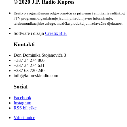
© 2020 J.P. Radio Kupres
Društvo s ograničenom odgovornošću za pripremu i emitiranje radijskog
i TV programa, organiziranje javnih priredbi, javno informiranje,
telekomunikacijske usluge, muzička produkciju i izdavačku djelatnost.
Software i dizajn
Creatix BiH
Kontakti
Don Dominika Stojanovića 3
+387 34 274 866
+387 34 274 631
+387 63 720 240
info@kupreskiradio.com
Social
Facebook
Instagram
RSS bilješke
Vrh stranice