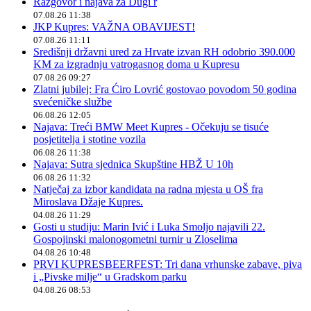
Razgovor i najava za Dugi r
07.08.26 11:38
JKP Kupres: VAŽNA OBAVIJEST!
07.08.26 11:11
Središnji državni ured za Hrvate izvan RH odobrio 390.000
KM za izgradnju vatrogasnog doma u Kupresu
07.08.26 09:27
Zlatni jubilej: Fra Ćiro Lovrić gostovao povodom 50 godina
svećeničke službe
06.08.26 12:05
Najava: Treći BMW Meet Kupres - Očekuju se tisuće
posjetitelja i stotine vozila
06.08.26 11:38
Najava: Sutra sjednica Skupštine HBŽ U 10h
06.08.26 11:32
Natječaj za izbor kandidata na radna mjesta u OŠ fra
Miroslava Džaje Kupres.
04.08.26 11:29
Gosti u studiju: Marin Ivić i Luka Smoljo najavili 22.
Gospojinski malonogometni turnir u Zloselima
04.08.26 10:48
PRVI KUPRESBEERFEST: Tri dana vrhunske zabave, piva
i „Pivske milje“ u Gradskom parku
04.08.26 08:53