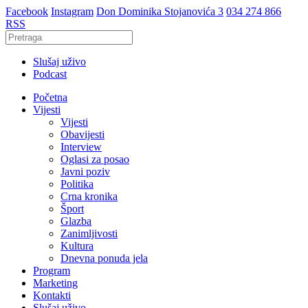
Facebook
Instagram
Don Dominika Stojanovića 3
034 274 866
RSS
Slušaj uživo
Podcast
Početna
Vijesti
Vijesti
Obavijesti
Interview
Oglasi za posao
Javni poziv
Politika
Crna kronika
Šport
Glazba
Zanimljivosti
Kultura
Dnevna ponuda jela
Program
Marketing
Kontakti
Slušaj uživo