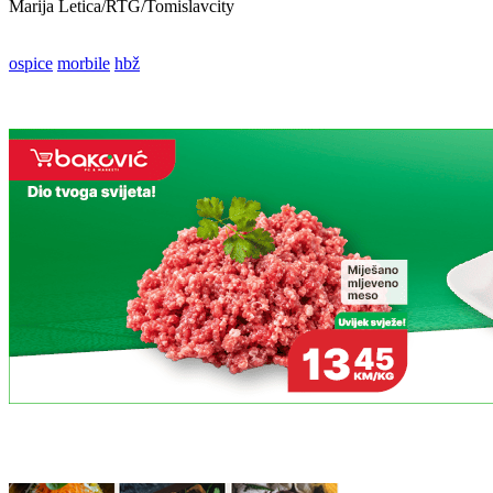
Marija Letica/RTG/Tomislavcity
ospice
morbile
hbž