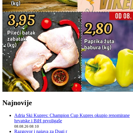
Najnovije
Adria Ski Kupres: Champion Cup Kupres okupio renomirane
hrvatske i BiH prvoligaše
08.08.26 08:10
Razgovor i najava za Dugi r