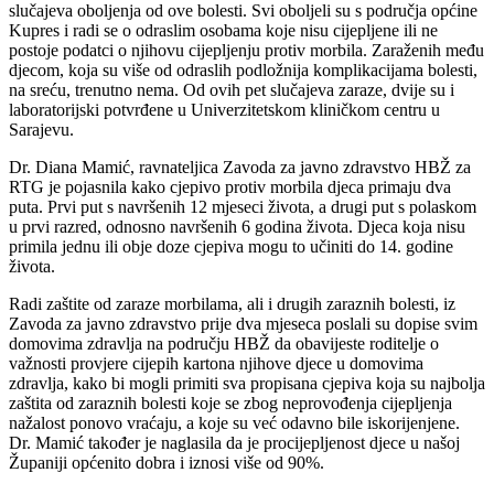
slučajeva oboljenja od ove bolesti. Svi oboljeli su s područja općine
Kupres i radi se o odraslim osobama koje nisu cijepljene ili ne
postoje podatci o njihovu cijepljenju protiv morbila. Zaraženih među
djecom, koja su više od odraslih podložnija komplikacijama bolesti,
na sreću, trenutno nema. Od ovih pet slučajeva zaraze, dvije su i
laboratorijski potvrđene u Univerzitetskom kliničkom centru u
Sarajevu.
Dr. Diana Mamić, ravnateljica Zavoda za javno zdravstvo HBŽ za
RTG je pojasnila kako cjepivo protiv morbila djeca primaju dva
puta. Prvi put s navršenih 12 mjeseci života, a drugi put s polaskom
u prvi razred, odnosno navršenih 6 godina života. Djeca koja nisu
primila jednu ili obje doze cjepiva mogu to učiniti do 14. godine
života.
Radi zaštite od zaraze morbilama, ali i drugih zaraznih bolesti, iz
Zavoda za javno zdravstvo prije dva mjeseca poslali su dopise svim
domovima zdravlja na području HBŽ da obavijeste roditelje o
važnosti provjere cijepih kartona njihove djece u domovima
zdravlja, kako bi mogli primiti sva propisana cjepiva koja su najbolja
zaštita od zaraznih bolesti koje se zbog neprovođenja cijepljenja
nažalost ponovo vraćaju, a koje su već odavno bile iskorijenjene.
Dr. Mamić također je naglasila da je procijepljenost djece u našoj
Županiji općenito dobra i iznosi više od 90%.