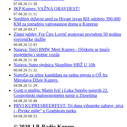
07.08.26 11:38
JKP Kupres: VAŽNA OBAVIJEST!
07.08.26 11:11
Središnji državni ured za Hrvate izvan RH odobrio 390.000
KM za izgradnju vatrogasnog doma u Kupresu
07.08.26 09:27
Zlatni jubilej: Fra Ćiro Lovrić gostovao povodom 50 godina
svećeničke službe
06.08.26 12:05
Najava: Treći BMW Meet Kupres - Očekuju se tisuće
posjetitelja i stotine vozila
06.08.26 11:38
Najava: Sutra sjednica Skupštine HBŽ U 10h
06.08.26 11:32
Natječaj za izbor kandidata na radna mjesta u OŠ fra
Miroslava Džaje Kupres.
04.08.26 11:29
Gosti u studiju: Marin Ivić i Luka Smoljo najavili 22.
Gospojinski malonogometni turnir u Zloselima
04.08.26 10:48
PRVI KUPRESBEERFEST: Tri dana vrhunske zabave, piva
i „Pivske milje“ u Gradskom parku
04.08.26 08:53
© 2020 J.P. Radio Kupres