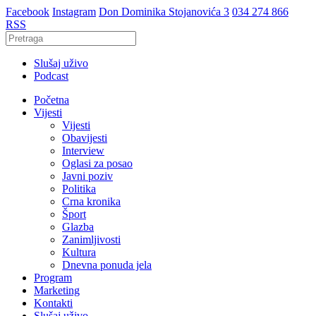
Facebook
Instagram
Don Dominika Stojanovića 3
034 274 866
RSS
Slušaj uživo
Podcast
Početna
Vijesti
Vijesti
Obavijesti
Interview
Oglasi za posao
Javni poziv
Politika
Crna kronika
Šport
Glazba
Zanimljivosti
Kultura
Dnevna ponuda jela
Program
Marketing
Kontakti
Slušaj uživo