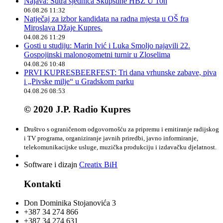
Najava: Sutra sjednica Skupštine HBŽ U 10h
06.08.26 11:32
Natječaj za izbor kandidata na radna mjesta u OŠ fra
Miroslava Džaje Kupres.
04.08.26 11:29
Gosti u studiju: Marin Ivić i Luka Smoljo najavili 22.
Gospojinski malonogometni turnir u Zloselima
04.08.26 10:48
PRVI KUPRESBEERFEST: Tri dana vrhunske zabave, piva
i „Pivske milje“ u Gradskom parku
04.08.26 08:53
© 2020 J.P. Radio Kupres
Društvo s ograničenom odgovornošću za pripremu i emitiranje radijskog
i TV programa, organiziranje javnih priredbi, javno informiranje,
telekomunikacijske usluge, muzička produkciju i izdavačku djelatnost.
Software i dizajn
Creatix BiH
Kontakti
Don Dominika Stojanovića 3
+387 34 274 866
+387 34 274 631