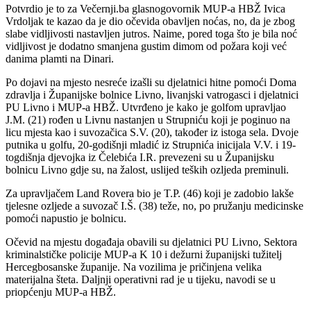
Potvrdio je to za Večernji.ba glasnogovornik MUP-a HBŽ Ivica
Vrdoljak te kazao da je dio očevida obavljen noćas, no, da je zbog
slabe vidljivosti nastavljen jutros. Naime, pored toga što je bila noć
vidljivost je dodatno smanjena gustim dimom od požara koji već
danima plamti na Dinari.
Po dojavi na mjesto nesreće izašli su djelatnici hitne pomoći Doma
zdravlja i Županijske bolnice Livno, livanjski vatrogasci i djelatnici
PU Livno i MUP-a HBŽ. Utvrđeno je kako je golfom upravljao
J.M. (21) rođen u Livnu nastanjen u Strupniću koji je poginuo na
licu mjesta kao i suvozačica S.V. (20), također iz istoga sela. Dvoje
putnika u golfu, 20-godišnji mladić iz Strupnića inicijala V.V. i 19-
togdišnja djevojka iz Čelebića I.R. prevezeni su u Županijsku
bolnicu Livno gdje su, na žalost, uslijed teških ozljeda preminuli.
Za upravljačem Land Rovera bio je T.P. (46) koji je zadobio lakše
tjelesne ozljede a suvozač I.Š. (38) teže, no, po pružanju medicinske
pomoći napustio je bolnicu.
Očevid na mjestu događaja obavili su djelatnici PU Livno, Sektora
kriminalstičke policije MUP-a K 10 i dežurni županijski tužitelj
Hercegbosanske županije. Na vozilima je pričinjena velika
materijalna šteta. Daljnji operativni rad je u tijeku, navodi se u
priopćenju MUP-a HBŽ.