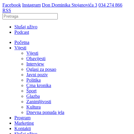
Facebook
Instagram
Don Dominika Stojanovića 3
034 274 866
RSS
Slušaj uživo
Podcast
Početna
Vijesti
Vijesti
Obavijesti
Interview
Oglasi za posao
Javni poziv
Politika
Crna kronika
Šport
Glazba
Zanimljivosti
Kultura
Dnevna ponuda jela
Program
Marketing
Kontakti
Slušaj uživo