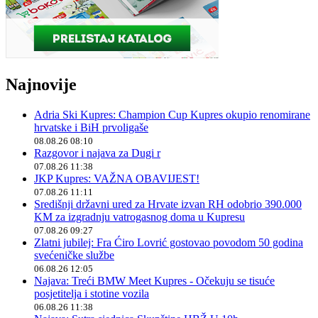
Najnovije
Adria Ski Kupres: Champion Cup Kupres okupio renomirane
hrvatske i BiH prvoligaše
08.08.26 08:10
Razgovor i najava za Dugi r
07.08.26 11:38
JKP Kupres: VAŽNA OBAVIJEST!
07.08.26 11:11
Središnji državni ured za Hrvate izvan RH odobrio 390.000
KM za izgradnju vatrogasnog doma u Kupresu
07.08.26 09:27
Zlatni jubilej: Fra Ćiro Lovrić gostovao povodom 50 godina
svećeničke službe
06.08.26 12:05
Najava: Treći BMW Meet Kupres - Očekuju se tisuće
posjetitelja i stotine vozila
06.08.26 11:38