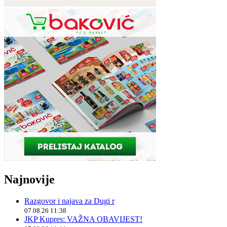
Najnovije
Razgovor i najava za Dugi r
07.08.26 11:38
JKP Kupres: VAŽNA OBAVIJEST!