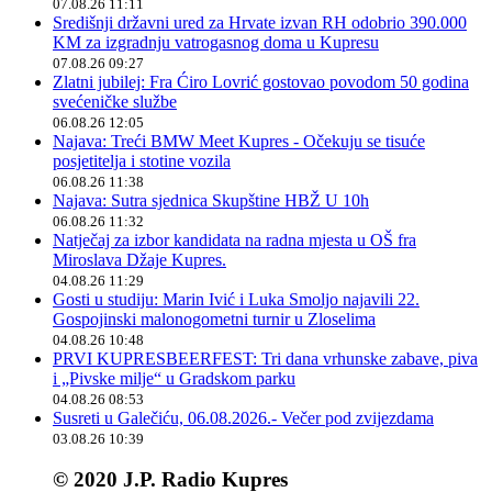
07.08.26 11:11
Središnji državni ured za Hrvate izvan RH odobrio 390.000
KM za izgradnju vatrogasnog doma u Kupresu
07.08.26 09:27
Zlatni jubilej: Fra Ćiro Lovrić gostovao povodom 50 godina
svećeničke službe
06.08.26 12:05
Najava: Treći BMW Meet Kupres - Očekuju se tisuće
posjetitelja i stotine vozila
06.08.26 11:38
Najava: Sutra sjednica Skupštine HBŽ U 10h
06.08.26 11:32
Natječaj za izbor kandidata na radna mjesta u OŠ fra
Miroslava Džaje Kupres.
04.08.26 11:29
Gosti u studiju: Marin Ivić i Luka Smoljo najavili 22.
Gospojinski malonogometni turnir u Zloselima
04.08.26 10:48
PRVI KUPRESBEERFEST: Tri dana vrhunske zabave, piva
i „Pivske milje“ u Gradskom parku
04.08.26 08:53
Susreti u Galečiću, 06.08.2026.- Večer pod zvijezdama
03.08.26 10:39
© 2020 J.P. Radio Kupres