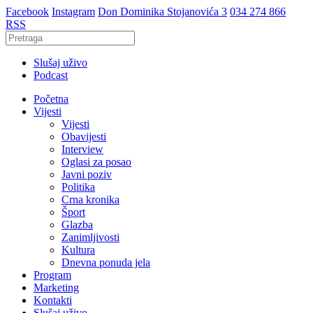
Facebook
Instagram
Don Dominika Stojanovića 3
034 274 866
RSS
Slušaj uživo
Podcast
Početna
Vijesti
Vijesti
Obavijesti
Interview
Oglasi za posao
Javni poziv
Politika
Crna kronika
Šport
Glazba
Zanimljivosti
Kultura
Dnevna ponuda jela
Program
Marketing
Kontakti
Slušaj uživo