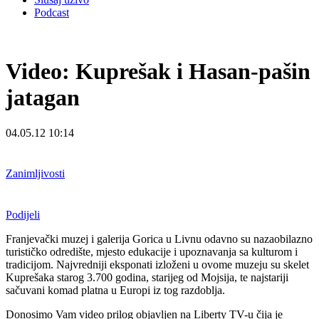
Podcast
Video: Kuprešak i Hasan-pašin
jatagan
04.05.12 10:14
Zanimljivosti
Podijeli
Franjevački muzej i galerija Gorica u Livnu odavno su nazaobilazno
turističko odredište, mjesto edukacije i upoznavanja sa kulturom i
tradicijom. Najvredniji eksponati izloženi u ovome muzeju su skelet
Kuprešaka starog 3.700 godina, starijeg od Mojsija, te najstariji
sačuvani komad platna u Europi iz tog razdoblja.
Donosimo Vam video prilog objavljen na Liberty TV-u čija je