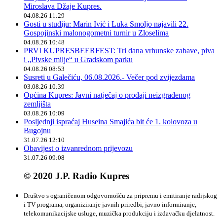
Miroslava Džaje Kupres.
04.08.26 11:29
Gosti u studiju: Marin Ivić i Luka Smoljo najavili 22.
Gospojinski malonogometni turnir u Zloselima
04.08.26 10:48
PRVI KUPRESBEERFEST: Tri dana vrhunske zabave, piva
i „Pivske milje“ u Gradskom parku
04.08.26 08:53
Susreti u Galečiću, 06.08.2026.- Večer pod zvijezdama
03.08.26 10:39
Općina Kupres: Javni natječaj o prodaji neizgrađenog
zemljišta
03.08.26 10:09
Posljednji ispraćaj Huseina Smajića bit će 1. kolovoza u
Bugojnu
31.07.26 12:10
Obavijest o izvanrednom prijevozu
31.07.26 09:08
© 2020 J.P. Radio Kupres
Društvo s ograničenom odgovornošću za pripremu i emitiranje radijskog
i TV programa, organiziranje javnih priredbi, javno informiranje,
telekomunikacijske usluge, muzička produkciju i izdavačku djelatnost.