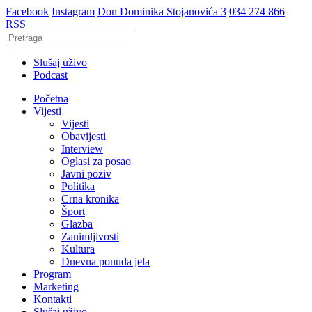
Facebook
Instagram
Don Dominika Stojanovića 3
034 274 866
RSS
Slušaj uživo
Podcast
Početna
Vijesti
Vijesti
Obavijesti
Interview
Oglasi za posao
Javni poziv
Politika
Crna kronika
Šport
Glazba
Zanimljivosti
Kultura
Dnevna ponuda jela
Program
Marketing
Kontakti
Slušaj uživo