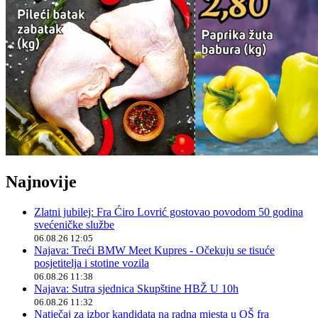
Najnovije
Zlatni jubilej: Fra Ćiro Lovrić gostovao povodom 50 godina
svećeničke službe
06.08.26 12:05
Najava: Treći BMW Meet Kupres - Očekuju se tisuće
posjetitelja i stotine vozila
06.08.26 11:38
Najava: Sutra sjednica Skupštine HBŽ U 10h
06.08.26 11:32
Natječaj za izbor kandidata na radna mjesta u OŠ fra