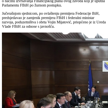
o načinu izvršavanja Financijskog plana ovog zavoda koji je uputila
Parlamentu FBiH po žurnom postupku.
Jučerašnjom sjednicom, po ovlaštenju premijera Federacije BiH,
predsjedavao je zamjenik premijera FBiH i federalni ministar
razvoja, poduzetništva i obrta Vojin Mijatović, priopćeno je iz Ureda
Vlade FBiH za odnose s javnošću.