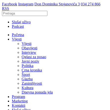
Facebook
Instagram
Don Dominika Stojanovića 3
034 274 866
RSS
Slušaj uživo
Podcast
Početna
Vijesti
Vijesti
Obavijesti
Interview
Oglasi za posao
Javni poziv
Politika
Crna kronika
Šport
Glazba
Zanimljivosti
Kultura
Dnevna ponuda jela
Program
Marketing
Kontakti
Slušaj uživo