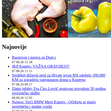
Najnovije
Razgovor i najava za Dugi r
07.08.26 11:38
JKP Kupres: VAŽNA OBAVIJEST!
07.08.26 11:11
Središnji državni ured za Hrvate izvan RH odobrio 390.000
KM za izgradnju vatrogasnog doma u Kupresu
07.08.26 09:27
Zlatni jubilej: Fra Ćiro Lovrić gostovao povodom 50 godina
svećeničke službe
06.08.26 12:05
Najava: Treći BMW Meet Kupres - Očekuju se tisuće
posjetitelja i stotine vozila