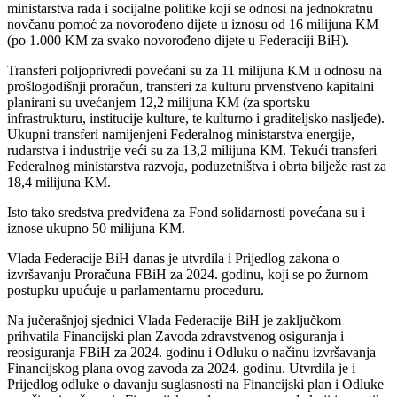
ministarstva rada i socijalne politike koji se odnosi na jednokratnu
novčanu pomoć za novorođeno dijete u iznosu od 16 milijuna KM
(po 1.000 KM za svako novorođeno dijete u Federaciji BiH).
Transferi poljoprivredi povećani su za 11 milijuna KM u odnosu na
prošlogodišnji proračun, transferi za kulturu prvenstveno kapitalni
planirani su uvećanjem 12,2 milijuna KM (za sportsku
infrastrukturu, institucije kulture, te kulturno i graditeljsko nasljeđe).
Ukupni transferi namijenjeni Federalnog ministarstva energije,
rudarstva i industrije veći su za 13,2 milijuna KM. Tekući transferi
Federalnog ministarstva razvoja, poduzetništva i obrta bilježe rast za
18,4 milijuna KM.
Isto tako sredstva predviđena za Fond solidarnosti povećana su i
iznose ukupno 50 milijuna KM.
Vlada Federacije BiH danas je utvrdila i Prijedlog zakona o
izvršavanju Proračuna FBiH za 2024. godinu, koji se po žurnom
postupku upućuje u parlamentarnu proceduru.
Na jučerašnjoj sjednici Vlada Federacije BiH je zaključkom
prihvatila Financijski plan Zavoda zdravstvenog osiguranja i
reosiguranja FBiH za 2024. godinu i Odluku o načinu izvršavanja
Financijskog plana ovog zavoda za 2024. godinu. Utvrdila je i
Prijedlog odluke o davanju suglasnosti na Financijski plan i Odluke