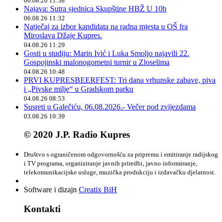
06.08.26 11:38
Najava: Sutra sjednica Skupštine HBŽ U 10h
06.08.26 11:32
Natječaj za izbor kandidata na radna mjesta u OŠ fra
Miroslava Džaje Kupres.
04.08.26 11:29
Gosti u studiju: Marin Ivić i Luka Smoljo najavili 22.
Gospojinski malonogometni turnir u Zloselima
04.08.26 10:48
PRVI KUPRESBEERFEST: Tri dana vrhunske zabave, piva
i „Pivske milje“ u Gradskom parku
04.08.26 08:53
Susreti u Galečiću, 06.08.2026.- Večer pod zvijezdama
03.08.26 10:39
© 2020 J.P. Radio Kupres
Društvo s ograničenom odgovornošću za pripremu i emitiranje radijskog
i TV programa, organiziranje javnih priredbi, javno informiranje,
telekomunikacijske usluge, muzička produkciju i izdavačku djelatnost.
Software i dizajn
Creatix BiH
Kontakti