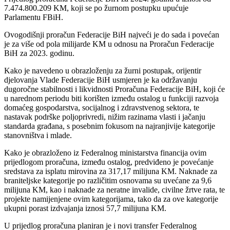
7.474.800.209 KM, koji se po žurnom postupku upućuje
Parlamentu FBiH.
Ovogodišnji proračun Federacije BiH najveći je do sada i povećan
je za više od pola milijarde KM u odnosu na Proračun Federacije
BiH za 2023. godinu.
Kako je navedeno u obrazloženju za žurni postupak, orijentir
djelovanja Vlade Federacije BiH usmjeren je ka održavanju
dugoročne stabilnosti i likvidnosti Proračuna Federacije BiH, koji će
u narednom periodu biti korišten između ostalog u funkciji razvoja
domaćeg gospodarstva, socijalnog i zdravstvenog sektora, te
nastavak podrške poljoprivredi, nižim razinama vlasti i jačanju
standarda građana, s posebnim fokusom na najranjivije kategorije
stanovništva i mlade.
Kako je obrazloženo iz Federalnog ministarstva financija ovim
prijedlogom proračuna, između ostalog, predviđeno je povećanje
sredstava za isplatu mirovina za 317,17 milijuna KM. Naknade za
braniteljske kategorije po različitim osnovama su uvećane za 9,6
milijuna KM, kao i naknade za neratne invalide, civilne žrtve rata, te
projekte namijenjene ovim kategorijama, tako da za ove kategorije
ukupni porast izdvajanja iznosi 57,7 milijuna KM.
U prijedlog proračuna planiran je i novi transfer Federalnog