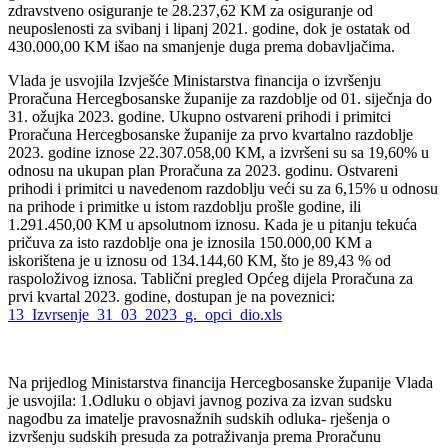
zdravstveno osiguranje te 28.237,62 KM za osiguranje od
neuposlenosti za svibanj i lipanj 2021. godine, dok je ostatak od
430.000,00 KM išao na smanjenje duga prema dobavljačima.
Vlada je usvojila Izvješće Ministarstva financija o izvršenju
Proračuna Hercegbosanske županije za razdoblje od 01. siječnja do
31. ožujka 2023. godine. Ukupno ostvareni prihodi i primitci
Proračuna Hercegbosanske županije za prvo kvartalno razdoblje
2023. godine iznose 22.307.058,00 KM, a izvršeni su sa 19,60% u
odnosu na ukupan plan Proračuna za 2023. godinu. Ostvareni
prihodi i primitci u navedenom razdoblju veći su za 6,15% u odnosu
na prihode i primitke u istom razdoblju prošle godine, ili
1.291.450,00 KM u apsolutnom iznosu. Kada je u pitanju tekuća
pričuva za isto razdoblje ona je iznosila 150.000,00 KM a
iskorištena je u iznosu od 134.144,60 KM, što je 89,43 % od
raspoloživog iznosa. Tablični pregled Općeg dijela Proračuna za
prvi kvartal 2023. godine, dostupan je na poveznici:
13_Izvrsenje_31_03_2023_g._opci_dio.xls
Na prijedlog Ministarstva financija Hercegbosanske županije Vlada
je usvojila: 1.Odluku o objavi javnog poziva za izvan sudsku
nagodbu za imatelje pravosnažnih sudskih odluka- rješenja o
izvršenju sudskih presuda za potraživanja prema Proračunu