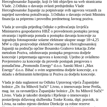
Hercegbosanske županije, koji će biti objavljen na web stranicama
Vlade. 2.Odluku o davanju ovlasti predsjedniku Vlade
Hercegbosanske županije za potpisivanje svih ugovora vezanih za
naprijed navedena potraživanja. 3.Odluku o davanju ovlasti Ministru
financija za pripremu i provedbu predmetnog Javnog poziva.
Vlada je usvojila prijedlog Odluke o prihvaćanju Izvješća
Ministarstva gospodarstva HBŽ o provedenom postupku javnog
otvaranja i ispitivanja ponuda u postupku davanja koncesije za
izgradnju fotonaponske solarne elektrane ukupne snage 18×4,25
MW u cilju proizvodnje električne energije u Hercegbosanskoj
županiji na području općine Bosansko Grahovo lokacija Zebe
metodom Poziva, odobravanju postupka pregovora dodjele
koncesije i pripremanja ugovora o koncesiji. Ujedno je ovlašteno
Povjerenstvo za koncesije da provede postupak pregovora s
ponuđačima „Promondis Energy“ d.o.o. Sanski Most i „Max
Energy“ d.o.o. Bihać o svim segmentima dodjele koncesije, a u
skladu s definiranim kriterijima iz Poziva za dodjelu koncesije.
Vlada je dala suglasnost na Odluku Upravnog vijeća Županijske
bolnice „Dr. fra Mihovil Sučić“ Livno, o imenovanju Irene Periša,
mag. iur. za ravnateljicu Županijske bolnice „Dr. fra Mihovil Sučić“
Livno. Vlada je također donijela i Rješenje o imenovanju i
postavljenju državnog službenika Tonke Konta, dipl. pravnik, iz
Livna, na radno mjesto direktor Direkcije za robne rezerve