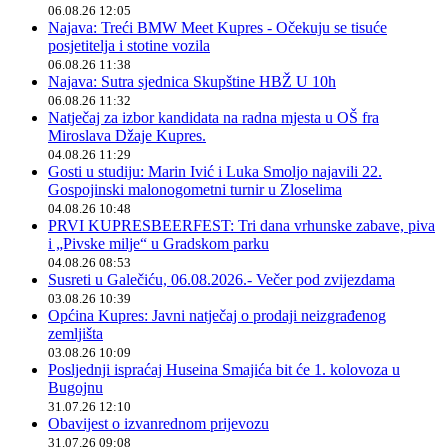
06.08.26 12:05
Najava: Treći BMW Meet Kupres - Očekuju se tisuće
posjetitelja i stotine vozila
06.08.26 11:38
Najava: Sutra sjednica Skupštine HBŽ U 10h
06.08.26 11:32
Natječaj za izbor kandidata na radna mjesta u OŠ fra
Miroslava Džaje Kupres.
04.08.26 11:29
Gosti u studiju: Marin Ivić i Luka Smoljo najavili 22.
Gospojinski malonogometni turnir u Zloselima
04.08.26 10:48
PRVI KUPRESBEERFEST: Tri dana vrhunske zabave, piva
i „Pivske milje“ u Gradskom parku
04.08.26 08:53
Susreti u Galečiću, 06.08.2026.- Večer pod zvijezdama
03.08.26 10:39
Općina Kupres: Javni natječaj o prodaji neizgrađenog
zemljišta
03.08.26 10:09
Posljednji ispraćaj Huseina Smajića bit će 1. kolovoza u
Bugojnu
31.07.26 12:10
Obavijest o izvanrednom prijevozu
31.07.26 09:08