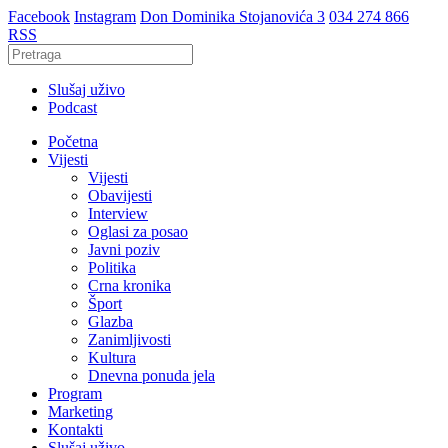
Facebook
Instagram
Don Dominika Stojanovića 3
034 274 866
RSS
Slušaj uživo
Podcast
Početna
Vijesti
Vijesti
Obavijesti
Interview
Oglasi za posao
Javni poziv
Politika
Crna kronika
Šport
Glazba
Zanimljivosti
Kultura
Dnevna ponuda jela
Program
Marketing
Kontakti
Slušaj uživo