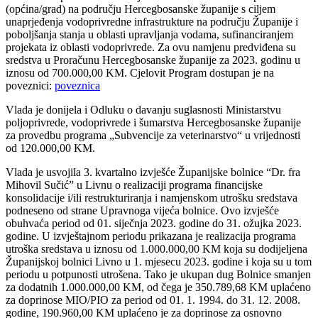
(općina/grad) na području Hercegbosanske županije s ciljem
unaprjeđenja vodoprivredne infrastrukture na području Županije i
poboljšanja stanja u oblasti upravljanja vodama, sufinanciranjem
projekata iz oblasti vodoprivrede. Za ovu namjenu predviđena su
sredstva u Proračunu Hercegbosanske županije za 2023. godinu u
iznosu od 700.000,00 KM. Cjelovit Program dostupan je na
poveznici:
poveznica
Vlada je donijela i Odluku o davanju suglasnosti Ministarstvu
poljoprivrede, vodoprivrede i šumarstva Hercegbosanske županije
za provedbu programa „Subvencije za veterinarstvo“ u vrijednosti
od 120.000,00 KM.
Vlada je usvojila 3. kvartalno izvješće Županijske bolnice “Dr. fra
Mihovil Sučić” u Livnu o realizaciji programa financijske
konsolidacije i/ili restrukturiranja i namjenskom utrošku sredstava
podneseno od strane Upravnoga vijeća bolnice. Ovo izvješće
obuhvaća period od 01. siječnja 2023. godine do 31. ožujka 2023.
godine. U izvještajnom periodu prikazana je realizacija programa
utroška sredstava u iznosu od 1.000.000,00 KM koja su dodijeljena
Županijskoj bolnici Livno u 1. mjesecu 2023. godine i koja su u tom
periodu u potpunosti utrošena. Tako je ukupan dug Bolnice smanjen
za dodatnih 1.000.000,00 KM, od čega je 350.789,68 KM uplaćeno
za doprinose MIO/PIO za period od 01. 1. 1994. do 31. 12. 2008.
godine, 190.960,00 KM uplaćeno je za doprinose za osnovno