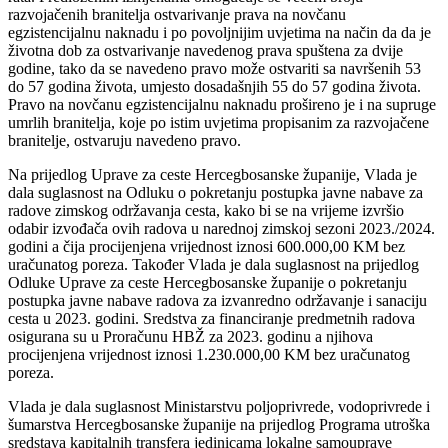
razvojačenih branitelja ostvarivanje prava na novčanu
egzistencijalnu naknadu i po povoljnijim uvjetima na način da da je
životna dob za ostvarivanje navedenog prava spuštena za dvije
godine, tako da se navedeno pravo može ostvariti sa navršenih 53
do 57 godina života, umjesto dosadašnjih 55 do 57 godina života.
Pravo na novčanu egzistencijalnu naknadu prošireno je i na supruge
umrlih branitelja, koje po istim uvjetima propisanim za razvojačene
branitelje, ostvaruju navedeno pravo.
Na prijedlog Uprave za ceste Hercegbosanske županije, Vlada je
dala suglasnost na Odluku o pokretanju postupka javne nabave za
radove zimskog održavanja cesta, kako bi se na vrijeme izvršio
odabir izvođača ovih radova u narednoj zimskoj sezoni 2023./2024.
godini a čija procijenjena vrijednost iznosi 600.000,00 KM bez
uračunatog poreza. Također Vlada je dala suglasnost na prijedlog
Odluke Uprave za ceste Hercegbosanske županije o pokretanju
postupka javne nabave radova za izvanredno održavanje i sanaciju
cesta u 2023. godini. Sredstva za financiranje predmetnih radova
osigurana su u Proračunu HBŽ za 2023. godinu a njihova
procijenjena vrijednost iznosi 1.230.000,00 KM bez uračunatog
poreza.
Vlada je dala suglasnost Ministarstvu poljoprivrede, vodoprivrede i
šumarstva Hercegbosanske županije na prijedlog Programa utroška
sredstava kapitalnih transfera jedinicama lokalne samouprave