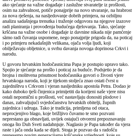
ako sjećanje na važne događaje i zaslužne stvaratelje iz prošlosti,
osim na zahvalnost, potiče ponajprije na novo stvaranje, na hrabrost
za nova rješenja, na nasljedovanje dobrih primjera, na ozbiljnu
analizu sadašnjega trenutka i traženje odgovora na njegove izazove
radi planiranja i provođenja budućega djelovanja. Tako, sjećanje
kršćana na važne osobe i događaje iz davnine nikada nije pamćenje
sȁmo radi čuvanja uspomene, nego ponajprije prigoda da, na poticaj
i po primjeru nekadašnjih velikana, ojača volja ljudi, koji
obilježavaju obljetnice, u svrhu davanja novoga doprinosa Crkvi i
narodu.
U govoru hrvatskim hodočasnicima Papa je postupio upravo tako.
Spojio je sjećanje na prošlo i poticaj za buduće. Podsjetio je da
brojna i molitvena prisutnost hodočasnika govori o živosti vjere
hrvatskoga naroda, koji je tijekom stoljeća znao ostati čvrst u
zajedništvu s Crkvom i vjeran nasljedniku apostola Petra. Dodao je
kako duboko tješi činjenica primijetiti da korijeni naše vjere nisu
ostali nepomični u prošlosti, već nastavljaju donositi plodove i
danas, zahvaljujući svjedočanstvu hrvatskih obitelji, župnih
zajednica i udruga. Tako je tradicija, primljena od otaca,
neprocjenjivo blago, koje brižljivo čuvamo te smo pozvani
neprestano ga obnavljati, uvijek ostajući otvoreni prepoznavanju
onoga što Duh Sveti nadahnjuje. Naglasio je Papa također da vjera
raste i jača onda kada se dijeli. Stoga je pozvao da s radošću
prenesemo novim generacijama kršćanske vrijednosti, koje su