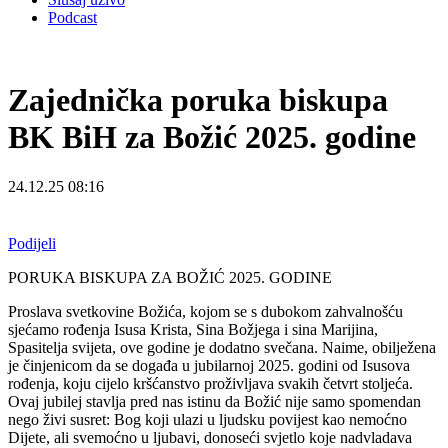
Podcast
Zajednička poruka biskupa
BK BiH za Božić 2025. godine
24.12.25 08:16
Podijeli
PORUKA BISKUPA ZA BOŽIĆ 2025. GODINE
Proslava svetkovine Božića, kojom se s dubokom zahvalnošću
sjećamo rođenja Isusa Krista, Sina Božjega i sina Marijina,
Spasitelja svijeta, ove godine je dodatno svečana. Naime, obilježena
je činjenicom da se događa u jubilarnoj 2025. godini od Isusova
rođenja, koju cijelo kršćanstvo proživljava svakih četvrt stoljeća.
Ovaj jubilej stavlja pred nas istinu da Božić nije samo spomendan
nego živi susret: Bog koji ulazi u ljudsku povijest kao nemoćno
Dijete, ali svemoćno u ljubavi, donoseći svjetlo koje nadvladava