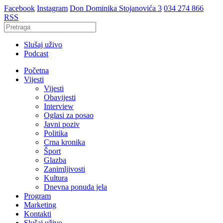
Facebook
Instagram
Don Dominika Stojanovića 3
034 274 866
RSS
Slušaj uživo
Podcast
Početna
Vijesti
Vijesti
Obavijesti
Interview
Oglasi za posao
Javni poziv
Politika
Crna kronika
Šport
Glazba
Zanimljivosti
Kultura
Dnevna ponuda jela
Program
Marketing
Kontakti
Slušaj uživo