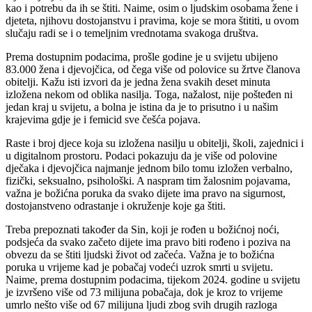
kao i potrebu da ih se štiti. Naime, osim o ljudskim osobama žene i
djeteta, njihovu dostojanstvu i pravima, koje se mora štititi, u ovom
slučaju radi se i o temeljnim vrednotama svakoga društva.
Prema dostupnim podacima, prošle godine je u svijetu ubijeno
83.000 žena i djevojčica, od čega više od polovice su žrtve članova
obitelji. Kažu isti izvori da je jedna žena svakih deset minuta
izložena nekom od oblika nasilja. Toga, nažalost, nije pošteđen ni
jedan kraj u svijetu, a bolna je istina da je to prisutno i u našim
krajevima gdje je i femicid sve češća pojava.
Raste i broj djece koja su izložena nasilju u obitelji, školi, zajednici i
u digitalnom prostoru. Podaci pokazuju da je više od polovine
dječaka i djevojčica najmanje jednom bilo tomu izložen verbalno,
fizički, seksualno, psihološki. A naspram tim žalosnim pojavama,
važna je božićna poruka da svako dijete ima pravo na sigurnost,
dostojanstveno odrastanje i okruženje koje ga štiti.
Treba prepoznati također da Sin, koji je rođen u božićnoj noći,
podsjeća da svako začeto dijete ima pravo biti rođeno i poziva na
obvezu da se štiti ljudski život od začeća. Važna je to božićna
poruka u vrijeme kad je pobačaj vodeći uzrok smrti u svijetu.
Naime, prema dostupnim podacima, tijekom 2024. godine u svijetu
je izvršeno više od 73 milijuna pobačaja, dok je kroz to vrijeme
umrlo nešto više od 67 milijuna ljudi zbog svih drugih razloga