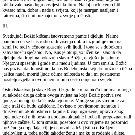
oblikovale našu dugu povijest i kulturu. Na taj način ćemo biti
kvasac mira, dobra i nade u svijetu, koji je rastrgan nasiljem i
ratovima, što i mi poznajemo iz svoje prošlosti.
III.
Svetkujući Božić kršćani istovremeno pamte i djeluju. Naime,
pamtimo da se Isus rodio radi vršenja dobra i izgradnje mira na
zemlji te radi vječnoga spasenja svih ljudi. I toga se s dubokom
zahvalnošću sjećamo. No, Isus je okupljao učenike i slao ih da
djeluju, da drugima pokazuju slavu Božju, navješćuju istinu o
Njegovu spasenju i grade mir među ljudima. U tom smislu, Božić
nas poziva da dopustimo da nas Betlehemsko svjetlo prožme a tišina
jaslica nauči motriti ljude očima milosrđa te da i mi postanemo
nositelji svjetla u ovom nemirnom i često ranjenom svijetu.
Osim iskazivanja slave Bogu i izgradnje mira među ljudima, mnoga
su također druga dobra ovoga svijeta na koja Božić poziva sve
ljude, a ponajprije kršćanske vjernike. Mnoge su još vrednote za
koje traži da budu zaštićene. I ovisno o povijesnom trenutku i
društvenim okolnostima u kojima bivaju ugrožene, upravo zbog
toga neke od njih postaju dodatno aktualne i treba ih prepoznati radi
njihove zaštite. U tom smislu, posebice u ovo vrijeme na pozornici
božićnoga događaja, čiji je osnovni sadržaj istina o Božjem
utjelovljenju, treba uočiti također ženu i majku te rođenje i dijete,