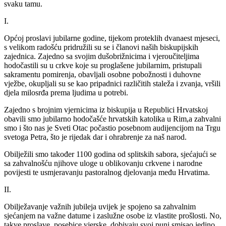
svaku tamu.
I.
Općoj proslavi jubilarne godine, tijekom proteklih dvanaest mjeseci,
s velikom radošću pridružili su se i članovi naših biskupijskih
zajednica. Zajedno sa svojim dušobrižnicima i vjeroučiteljima
hodočastili su u crkve koje su proglašene jubilarnim, pristupali
sakramentu pomirenja, obavljali osobne pobožnosti i duhovne
vježbe, okupljali su se kao pripadnici različitih staleža i zvanja, vršili
djela milosrđa prema ljudima u potrebi.
Zajedno s brojnim vjernicima iz biskupija u Republici Hrvatskoj
obavili smo jubilarno hodočašće hrvatskih katolika u Rim,a zahvalni
smo i što nas je Sveti Otac počastio posebnom audijencijom na Trgu
svetoga Petra, što je rijedak dar i ohrabrenje za naš narod.
Obilježili smo također 1100 godina od splitskih sabora, sjećajući se
sa zahvalnošću njihove uloge u oblikovanju crkvene i narodne
povijesti te usmjeravanju pastoralnog djelovanja među Hrvatima.
II.
Obilježavanje važnih jubileja uvijek je spojeno sa zahvalnim
sjećanjem na važne datume i zaslužne osobe iz vlastite prošlosti. No,
takve proslave, posebice vjerske, dobivaju svoj puni smisao jedino