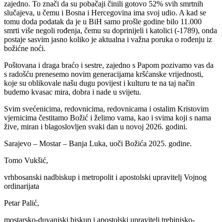
zajedno. To znači da su pobačaji činili gotovo 52% svih smrtnih
slučajeva, u čemu i Bosna i Hercegovina ima svoj udio. A kad se
tomu doda podatak da je u BiH samo prošle godine bilo 11.000
smrti više negoli rođenja, čemu su doprinijeli i katolici (-1789), onda
postaje sasvim jasno koliko je aktualna i važna poruka o rođenju iz
božićne noći.
Poštovana i draga braćo i sestre, zajedno s Papom pozivamo vas da
s radošću prenesemo novim generacijama kršćanske vrijednosti,
koje su oblikovale našu dugu povijest i kulturu te na taj način
budemo kvasac mira, dobra i nade u svijetu.
Svim svećenicima, redovnicima, redovnicama i ostalim Kristovim
vjernicima čestitamo Božić i želimo vama, kao i svima koji s nama
žive, miran i blagoslovljen svaki dan u novoj 2026. godini.
Sarajevo – Mostar – Banja Luka, uoči Božića 2025. godine.
Tomo Vukšić,
vrhbosanski nadbiskup i metropolit i
apostolski upravitelj Vojnog
ordinarijata
Petar Palić,
mostarsko-duvanjski biskup i
apostolski upravitelj trebinjsko-