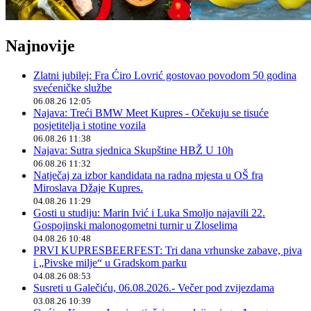
Najnovije
Zlatni jubilej: Fra Ćiro Lovrić gostovao povodom 50 godina
svećeničke službe
06.08.26 12:05
Najava: Treći BMW Meet Kupres - Očekuju se tisuće
posjetitelja i stotine vozila
06.08.26 11:38
Najava: Sutra sjednica Skupštine HBŽ U 10h
06.08.26 11:32
Natječaj za izbor kandidata na radna mjesta u OŠ fra
Miroslava Džaje Kupres.
04.08.26 11:29
Gosti u studiju: Marin Ivić i Luka Smoljo najavili 22.
Gospojinski malonogometni turnir u Zloselima
04.08.26 10:48
PRVI KUPRESBEERFEST: Tri dana vrhunske zabave, piva
i „Pivske milje“ u Gradskom parku
04.08.26 08:53
Susreti u Galečiću, 06.08.2026.- Večer pod zvijezdama
03.08.26 10:39