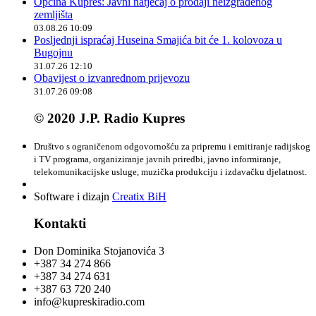
Općina Kupres: Javni natječaj o prodaji neizgrađenog
zemljišta
03.08.26 10:09
Posljednji ispraćaj Huseina Smajića bit će 1. kolovoza u
Bugojnu
31.07.26 12:10
Obavijest o izvanrednom prijevozu
31.07.26 09:08
© 2020 J.P. Radio Kupres
Društvo s ograničenom odgovornošću za pripremu i emitiranje radijskog
i TV programa, organiziranje javnih priredbi, javno informiranje,
telekomunikacijske usluge, muzička produkciju i izdavačku djelatnost.
Software i dizajn
Creatix BiH
Kontakti
Don Dominika Stojanovića 3
+387 34 274 866
+387 34 274 631
+387 63 720 240
info@kupreskiradio.com