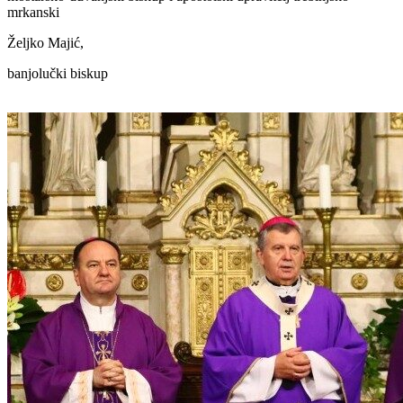
mrkanski
Željko Majić,
banjolučki biskup